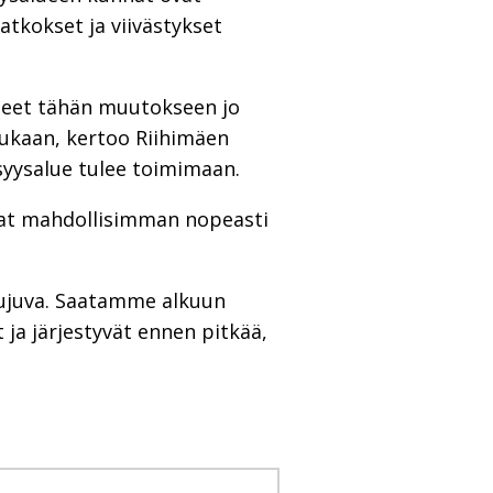
katkokset ja viivästykset
neet tähän muutokseen jo
mukaan, kertoo Riihimäen
isyysalue tulee toimimaan.
mat mahdollisimman nopeasti
ujuva. Saatamme alkuun
 ja järjestyvät ennen pitkää,