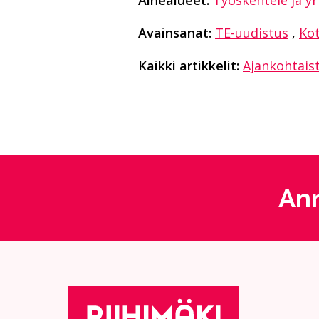
Avainsanat:
TE-uudistus
,
Ko
Kaikki artikkelit:
Ajankohtais
Ann