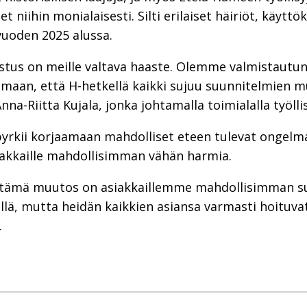
 niihin monialaisesti. Silti erilaiset häiriöt, käyttö
vuoden 2025 alussa.
stus on meille valtava haaste. Olemme valmistautu
amaan, että H-hetkellä kaikki sujuu suunnitelmien 
na-Riitta Kujala, jonka johtamalla toimialalla työll
 pyrkii korjaamaan mahdolliset eteen tulevat ongel
asiakkaille mahdollisimman vähän harmia.
ämä muutos on asiakkaillemme mahdollisimman s
llä, mutta heidän kaikkien asiansa varmasti hoituvat
.