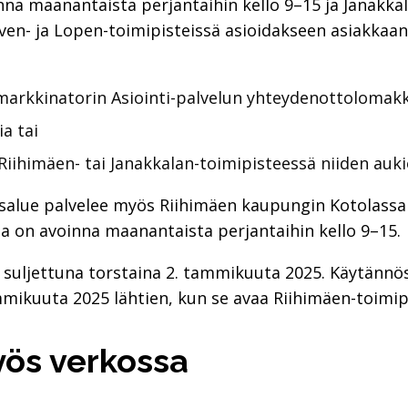
nna maanantaista perjantaihin kello 9–15 ja Janakk
rven- ja Lopen-toimipisteissä asioidakseen asiakkaan 
markkinatorin Asiointi-palvelun yhteydenottolomakk
a tai
Riihimäen- tai Janakkalan-toimipisteessä niiden auki
salue palvelee myös Riihimäen kaupungin Kotolassa 
la on avoinna maanantaista perjantaihin kello 9–15.
at suljettuna torstaina 2. tammikuuta 2025. Käytännös
mmikuuta 2025 lähtien, kun se avaa Riihimäen-toimip
yös verkossa