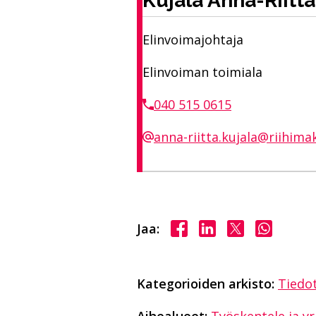
Kujala Anna-Riitta
Elinvoimajohtaja
Elinvoiman toimiala
040 515 0615
anna-riitta.kujala@riihimaki
Jaa Facebookissa
Jaa LinkedInissä
Jaa X:ssä
Jaa Wha
Jaa:
Kategorioiden arkisto:
Tiedo
Aihealueet:
Työskentele ja yr