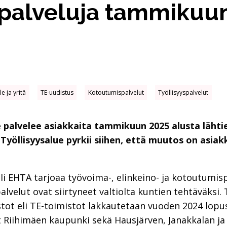
palveluja tammikuun
e ja yritä
TE-uudistus
Kotoutumispalvelut
Työllisyyspalvelut
 palvelee asiakkaita tammikuun 2025 alusta lähti
e. Työllisyysalue pyrkii siihen, että muutos on asi
eli EHTA tarjoaa työvoima-, elinkeino- ja kotoutumi
opalvelut ovat siirtyneet valtiolta kuntien tehtäväk
istot eli TE-toimistot lakkautetaan vuoden 2024 lop
 Riihimäen kaupunki sekä Hausjärven, Janakkalan ja