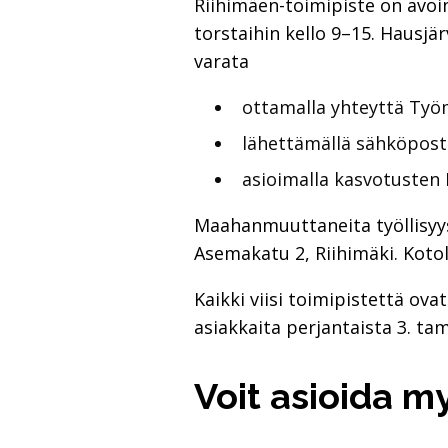
Riihimäen-toimipiste on avoi
torstaihin kello 9–15. Hausjä
varata
ottamalla yhteyttä Työ
lähettämällä sähköposti
asioimalla kasvotusten 
Maahanmuuttaneita työllisyy
Asemakatu 2, Riihimäki. Koto
Kaikki viisi toimipistettä ov
asiakkaita perjantaista 3. ta
Voit asioida m