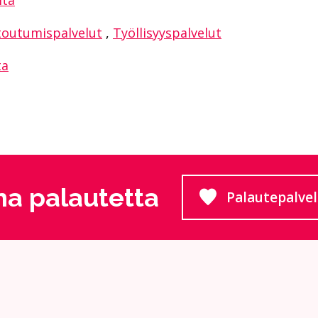
toutumispalvelut
,
Työllisyyspalvelut
ta
a palautetta
Palautepalve
Siirtyy