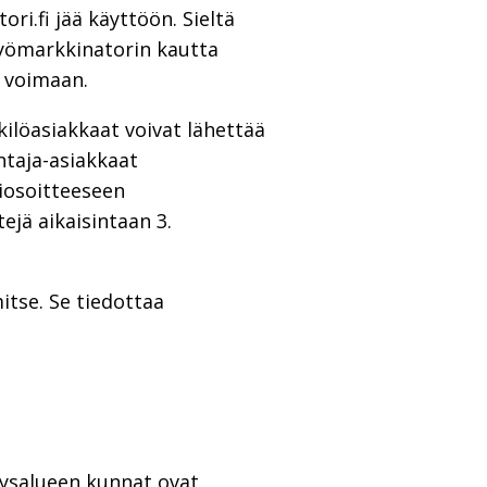
ri.fi jää käyttöön. Sieltä
 Työmarkkinatorin kautta
 voimaan.
ilöasiakkaat voivat lähettää
ntaja-asiakkaat
iosoitteeseen
ejä aikaisintaan 3.
tse. Se tiedottaa
syysalueen kunnat ovat