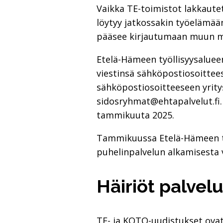
Vaikka TE-toimistot lakkautet
löytyy jatkossakin työelämään
pääsee kirjautumaan muun mu
Etelä-Hämeen työllisyysaluee
viestinsä sähköpostiosoittees
sähköpostiosoitteeseen yrity
sidosryhmat@ehtapalvelut.fi. 
tammikuuta 2025.
Tammikuussa Etelä-Hämeen työ
puhelinpalvelun alkamisesta ve
Häiriöt palvel
TE- ja KOTO-uudistukset ovat 