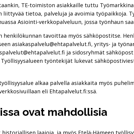
aankin, TE-toimiston asiakkaille tuttu Työmarkkinato
 liittyvää tietoa, palveluja ja avoimia työpaikkoja.
assa Asiointi-verkkopalveluun, jossa työnhaun saa
n henkilökunnan tavoittaa myös sähköpostitse. Henk
een asiakaspalvelu@ehtapalvelut.fi, yritys- ja työna
spalvelut@ehtapalvelut.fi ja sidosryhmät sähköpost
Työllisyysalueen työntekijät lukevat sähköpostiviest
llisyysalue alkaa palvella asiakkaita myös puhelimi
rkkosivuillaan eli Ehtapalvelut.fi:ssä.
uissa ovat mahdollisia
historiallisen laajoja, ja myös Etelä-Hämeen työlli