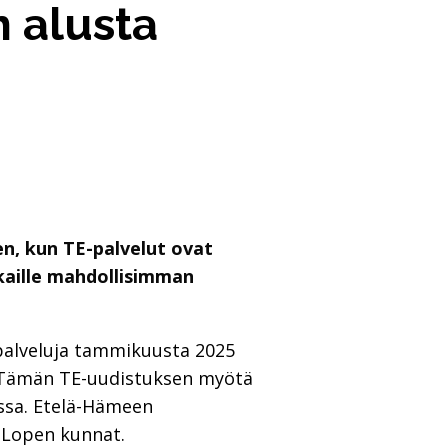
 alusta
en, kun TE-palvelut ovat
akkaille mahdollisimman
spalveluja tammikuusta 2025
si. Tämän TE-uudistuksen myötä
ussa. Etelä-Hämeen
 Lopen kunnat.