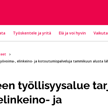
ata
Työskentele ja yritä
Elä ja voi hyvin
Vaikuta
teet
työvoima-, elinkeino- ja kotoutumispalveluja tammikuun alusta lä
n työllisyysalue tar
elinkeino- ja