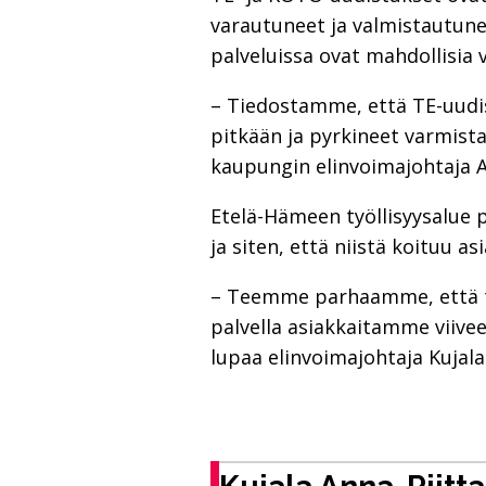
varautuneet ja valmistautuneet
palveluissa ovat mahdollisia 
– Tiedostamme, että TE-uudi
pitkään ja pyrkineet varmist
kaupungin elinvoimajohtaja An
Etelä-Hämeen työllisyysalue
ja siten, että niistä koituu 
– Teemme parhaamme, että t
palvella asiakkaitamme viivee
lupaa elinvoimajohtaja Kujala