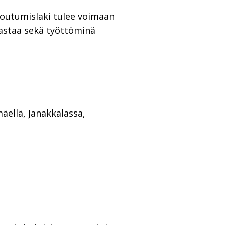
otoutumislaki tulee voimaan
vastaa sekä työttöminä
äellä, Janakkalassa,