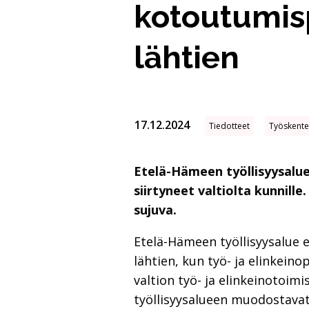
kotoutumis
lähtien
17.12.2024
Tiedotteet
Työskentel
Etelä-Hämeen työllisyysalue
siirtyneet valtiolta kunnill
sujuva.
Etelä-Hämeen työllisyysalue 
lähtien, kun työ- ja elinkein
valtion työ- ja elinkeinotoim
työllisyysalueen muodostavat