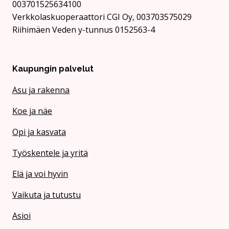
003701525634100
Verkkolaskuoperaattori CGI Oy, 003703575029
Riihimäen Veden y-tunnus 0152563-4
Kaupungin palvelut
Asu ja rakenna
Koe ja näe
Opi ja kasvata
Työskentele ja yritä
Elä ja voi hyvin
Vaikuta ja tutustu
Asioi