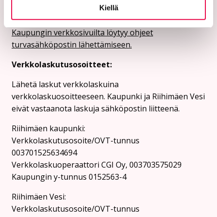
Ethän lähetä henkilötietoja tai arkaluonteisia
Kiellä
asiakastietoja suojaamattomassa sähköpostissa.
Kaupungin verkkosivuilta löytyy ohjeet
turvasähköpostin lähettämiseen.
Verkkolaskutusosoitteet:
Lähetä laskut verkkolaskuina
verkkolaskuosoitteeseen. Kaupunki ja Riihimäen Vesi
eivät vastaanota laskuja sähköpostin liitteenä.
Riihimäen kaupunki:
Verkkolaskutusosoite/OVT-tunnus
003701525634694
Verkkolaskuoperaattori CGI Oy, 003703575029
Kaupungin y-tunnus 0152563-4
Rii­hi­mäen Vesi:
Verkkolaskutusosoite/OVT-tunnus