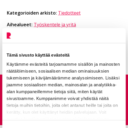
Kategorioiden arkisto:
Tiedotteet
Aihealueet:
Työskentele ja yritä
Avainsanat:
Rekrytointi
,
Elinvoima
Kaikki artikkelit:
Ajankohtaista
Tämä sivusto käyttää evästeitä
Käytämme evästeitä tarjoamamme sisällön ja mainosten
räätälöimiseen, sosiaalisen median ominaisuuksien
tukemiseen ja kävijämäärämme analysoimiseen. Lisäksi
jaamme sosiaalisen median, mainosalan ja analytiikka-
Anna palautetta
alan kumppaneillemme tietoja siitä, miten käytät
sivustoamme. Kumppanimme voivat yhdistää näitä
tietoja muihin tietoihin, joita olet antanut heille tai joita on
Palautepalvelu
Siirtyy ulkoiselle sivust
kerätty, kun olet käyttänyt heidän palvelujaan. Voit
muuttaa hyväksyntääsi sivuston alalaidassa olevan
Tietoa evästeistä
linkin kautta.
Suostumuksen