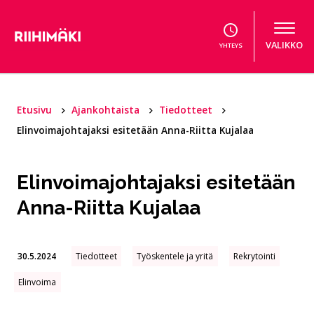
Hyppää sisältöön
VALIKKO
YHTEYS
Etusivu
Ajankohtaista
Tiedotteet
Elinvoimajohtajaksi esitetään Anna-Riitta Kujalaa
Elinvoimajohtajaksi esitetään
Anna-Riitta Kujalaa
30.5.2024
Tiedotteet
Työskentele ja yritä
Rekrytointi
Elinvoima