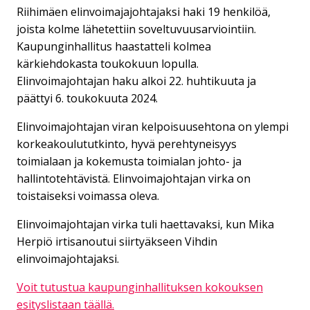
Riihimäen elinvoimajajohtajaksi haki 19 henkilöä,
joista kolme lähetettiin soveltuvuusarviointiin.
Kaupunginhallitus haastatteli kolmea
kärkiehdokasta toukokuun lopulla.
Elinvoimajohtajan haku alkoi 22. huhtikuuta ja
päättyi 6. toukokuuta 2024.
Elinvoimajohtajan viran kelpoisuusehtona on ylempi
korkeakoulututkinto, hyvä perehtyneisyys
toimialaan ja kokemusta toimialan johto- ja
hallintotehtävistä. Elinvoimajohtajan virka on
toistaiseksi voimassa oleva.
Elinvoimajohtajan virka tuli haettavaksi, kun Mika
Herpiö irtisanoutui siirtyäkseen Vihdin
elinvoimajohtajaksi.
Voit tutustua kaupunginhallituksen kokouksen
esityslistaan täällä.