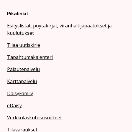
Pikalinkit
Esityslistat, pöytäkirjat, viranhaltijapäätökset ja
kuulutukset
Tilaa uutiskirje
Tapahtumakalenteri
Palautepalvelu
Karttapalvelu
DaisyFamily
eDaisy
Verkkolaskutusosoitteet
Tilavaraukset