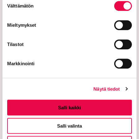
Välttämätön
valinta
Mieltymykset
Tilastot
Riihimäen kaupunki
Markkinointi
PL 125 (Eteläinen Asemakatu 2)
11101 Riihimäki
Näytä tiedot
Vaihde: 019 758 4000
Salli kaikki
Sähköpostiosoitteet:
etunimi.sukunimi@riihimaki.fi
Salli valinta
Turvasähköpostiosoite: