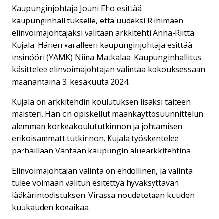
Kaupunginjohtaja Jouni Eho esittää
kaupunginhallitukselle, että uudeksi Riihimäen
elinvoimajohtajaksi valitaan arkkitehti Anna-Riitta
Kujala. Hänen varalleen kaupunginjohtaja esittää
insinööri (YAMK) Niina Matkalaa. Kaupunginhallitus
käsittelee elinvoimajohtajan valintaa kokouksessaan
maanantaina 3. kesäkuuta 2024.
Kujala on arkkitehdin koulutuksen lisäksi taiteen
maisteri. Hän on opiskellut maankäyttösuunnittelun
alemman korkeakoulututkinnon ja johtamisen
erikoisammattitutkinnon. Kujala työskentelee
parhaillaan Vantaan kaupungin aluearkkitehtina.
Elinvoimajohtajan valinta on ehdollinen, ja valinta
tulee voimaan valitun esitettyä hyväksyttävän
lääkärintodistuksen. Virassa noudatetaan kuuden
kuukauden koeaikaa.