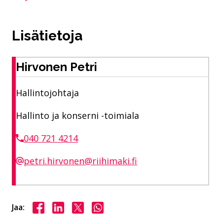
Lisätietoja
Hirvonen Petri
Hallintojohtaja
Hallinto ja konserni -toimiala
040 721 4214
petri.hirvonen@riihimaki.fi
Jaa Facebookissa
Jaa LinkedInissä
Jaa X:ssä
Jaa WhasAppissa
Jaa: