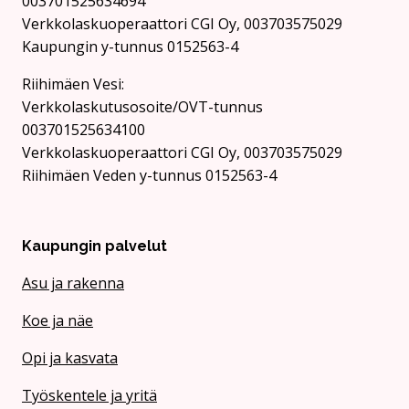
003701525634694
Verkkolaskuoperaattori CGI Oy, 003703575029
Kaupungin y-tunnus 0152563-4
Rii­hi­mäen Vesi:
Verkkolaskutusosoite/OVT-tunnus
003701525634100
Verkkolaskuoperaattori CGI Oy, 003703575029
Riihimäen Veden y-tunnus 0152563-4
Kaupungin palvelut
Asu ja rakenna
Koe ja näe
Opi ja kasvata
Työskentele ja yritä