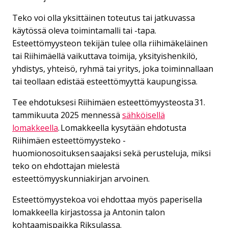
Teko voi olla yksittäinen toteutus tai jatkuvassa
käytössä oleva toimintamalli tai -tapa.
Esteettömyysteon tekijän tulee olla riihimäkeläinen
tai Riihimäellä vaikuttava toimija, yksityishenkilö,
yhdistys, yhteisö, ryhmä tai yritys, joka toiminnallaan
tai teollaan edistää esteettömyyttä kaupungissa.
Tee ehdotuksesi Riihimäen esteettömyysteosta 31.
tammikuuta 2025 mennessä
sähköisellä
lomakkeella
. Lomakkeella kysytään ehdotusta
Riihimäen esteettömyysteko -
huomionosoituksen saajaksi sekä perusteluja, miksi
teko on ehdottajan mielestä
esteettömyyskunniakirjan arvoinen.
Esteettömyystekoa voi ehdottaa myös paperisella
lomakkeella kirjastossa ja Antonin talon
kohtaamispaikka Riksulassa.