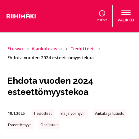
Hyppää sisältöön
VALIKKO
YHTEYS
Etusivu
Ajankohtaista
Tiedotteet
Ehdota vuoden 2024 esteettömyystekoa
Ehdota vuoden 2024
esteettömyystekoa
10.1.2025
Tiedotteet
Elä ja voi hyvin
Vaikuta ja tutustu
Esteettömyys
Osallisuus