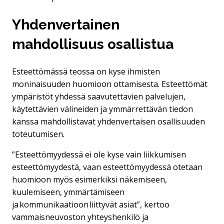
Yhdenvertainen
mahdollisuus osallistua
Esteettömässä teossa on kyse ihmisten
moninaisuuden huomioon ottamisesta. Esteettömät
ympäristöt yhdessä saavutettavien palvelujen,
käytettävien välineiden ja ymmärrettävän tiedon
kanssa mahdollistavat yhdenvertaisen osallisuuden
toteutumisen.
”Esteettömyydessä ei ole kyse vain liikkumisen
esteettömyydestä, vaan esteettömyydessä otetaan
huomioon myös esimerkiksi näkemiseen,
kuulemiseen, ymmärtämiseen
ja kommunikaatioon liittyvät asiat”, kertoo
vammaisneuvoston yhteyshenkilö ja