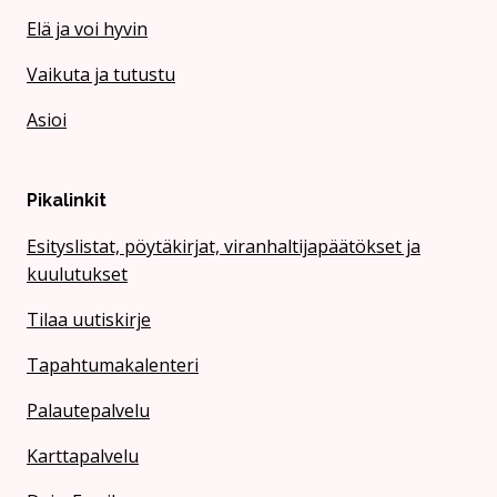
Elä ja voi hyvin
Vaikuta ja tutustu
Asioi
Pikalinkit
Esityslistat, pöytäkirjat, viranhaltijapäätökset ja
kuulutukset
Tilaa uutiskirje
Tapahtumakalenteri
Palautepalvelu
Karttapalvelu