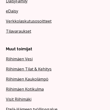
DaisyFamily
eDaisy
Verkkolaskutusosoitteet
Tilavaraukset
Muut toimijat
Riihimäen Vesi
Riihimäen Tilat & Kehitys
Riihimäen Kaukolämpö
Riihimäen Kotikulma
Visit Riihimäki
Etelä-Hämeen työllisyysalue