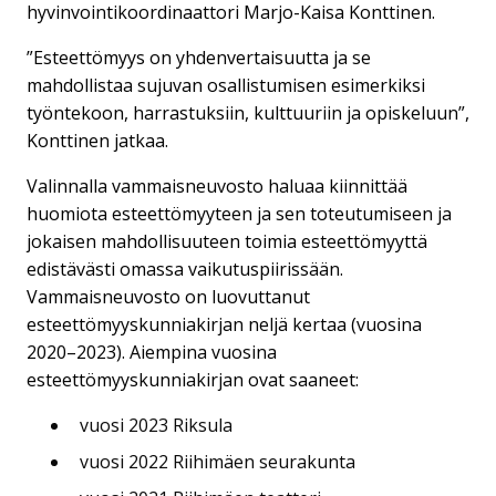
hyvinvointikoordinaattori Marjo-Kaisa Konttinen.
”Esteettömyys on yhdenvertaisuutta ja se
mahdollistaa sujuvan osallistumisen esimerkiksi
työntekoon, harrastuksiin, kulttuuriin ja opiskeluun”,
Konttinen jatkaa.
Valinnalla vammaisneuvosto haluaa kiinnittää
huomiota esteettömyyteen ja sen toteutumiseen ja
jokaisen mahdollisuuteen toimia esteettömyyttä
edistävästi omassa vaikutuspiirissään.
Vammaisneuvosto on luovuttanut
esteettömyyskunniakirjan neljä kertaa (vuosina
2020–2023). Aiempina vuosina
esteettömyyskunniakirjan ovat saaneet:
vuosi 2023 Riksula
vuosi 2022 Riihimäen seurakunta