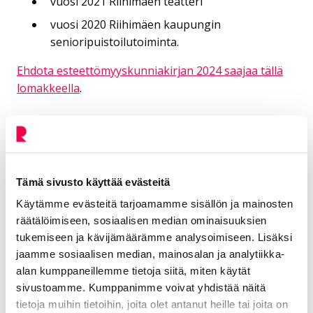
vuosi 2021 Riihimäen teatteri
vuosi 2020 Riihimäen kaupungin
senioripuistoilutoiminta.
Ehdota esteettömyyskunniakirjan 2024 saajaa tällä
lomakkeella
.
Lisätiedot
Tämä sivusto käyttää evästeitä
Konttinen Marjo-Kaisa
Käytämme evästeitä tarjoamamme sisällön ja mainosten
räätälöimiseen, sosiaalisen median ominaisuuksien
Hyvinvointikoordinaattori
tukemiseen ja kävijämäärämme analysoimiseen. Lisäksi
jaamme sosiaalisen median, mainosalan ja analytiikka-
Sivistyksen ja hyvinvoinnin toimiala
alan kumppaneillemme tietoja siitä, miten käytät
040 610 6952
sivustoamme. Kumppanimme voivat yhdistää näitä
tietoja muihin tietoihin, joita olet antanut heille tai joita on