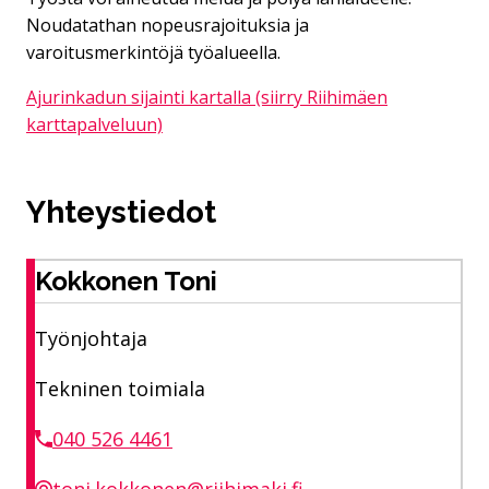
Noudatathan nopeusrajoituksia ja
varoitusmerkintöjä työalueella.
Ajurinkadun sijainti kartalla (siirry Riihimäen
karttapalveluun)
Yhteystiedot
Kokkonen Toni
Työnjohtaja
Tekninen toimiala
040 526 4461