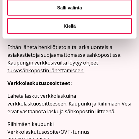
Vaihde: 019 758 4000
Salli valinta
Sähköpostiosoitteet:
etunimi.sukunimi@riihimaki.fi
Kiellä
Turvasähköpostiosoite:
Ethän lähetä henkilötietoja tai arkaluonteisia
asiakastietoja suojaamattomassa sähköpostissa.
Kaupungin verkkosivuilta löytyy ohjeet
turvasähköpostin lähettämiseen.
Verkkolaskutusosoitteet:
Lähetä laskut verkkolaskuina
verkkolaskuosoitteeseen. Kaupunki ja Riihimäen Vesi
eivät vastaanota laskuja sähköpostin liitteenä.
Riihimäen kaupunki:
Verkkolaskutusosoite/OVT-tunnus