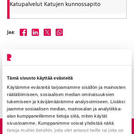
Katupalvelut Katujen kunnossapito
Jaa Facebookissa
Jaa LinkedInissä
Jaa X:ssä
Jaa WhasAppissa
Jaa:
Kategorioiden arkisto:
Tiedotteet
Aihealueet:
Asu ja rakenna
Avainsanat:
Liikenne ja kadut
Tämä sivusto käyttää evästeitä
Käytämme evästeitä tarjoamamme sisällön ja mainosten
Kaikki artikkelit:
Ajankohtaista
räätälöimiseen, sosiaalisen median ominaisuuksien
tukemiseen ja kävijämäärämme analysoimiseen. Lisäksi
jaamme sosiaalisen median, mainosalan ja analytiikka-
alan kumppaneillemme tietoja siitä, miten käytät
sivustoamme. Kumppanimme voivat yhdistää näitä
Anna palautetta
tietoja muihin tietoihin, joita olet antanut heille tai joita on