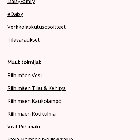
DaisyFamily
eDaisy
Verkkolaskutusosoitteet
Tilavaraukset
Muut toimijat
Riihimäen Vesi
Riihimäen Tilat & Kehitys
Riihimäen Kaukolämpö
Riihimäen Kotikulma
Visit Riihimäki
Etelä-Hämeen työllisyysalue