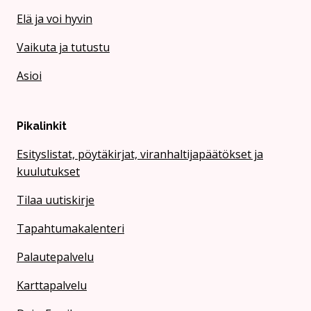
Elä ja voi hyvin
Vaikuta ja tutustu
Asioi
Pikalinkit
Esityslistat, pöytäkirjat, viranhaltijapäätökset ja
kuulutukset
Tilaa uutiskirje
Tapahtumakalenteri
Palautepalvelu
Karttapalvelu