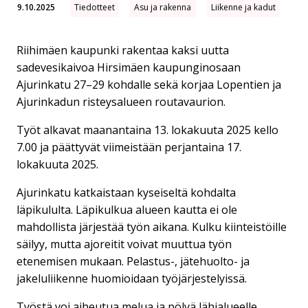
9.10.2025
Tiedotteet
Asu ja rakenna
Liikenne ja kadut
Riihimäen kaupunki rakentaa kaksi uutta
sadevesikaivoa Hirsimäen kaupunginosaan
Ajurinkatu 27–29 kohdalle sekä korjaa Lopentien ja
Ajurinkadun risteysalueen routavaurion.
Työt alkavat maanantaina 13. lokakuuta 2025 kello
7.00 ja päättyvät viimeistään perjantaina 17.
lokakuuta 2025.
Ajurinkatu katkaistaan kyseiseltä kohdalta
läpikululta. Läpikulkua alueen kautta ei ole
mahdollista järjestää työn aikana. Kulku kiinteistöille
säilyy, mutta ajoreitit voivat muuttua työn
etenemisen mukaan. Pelastus-, jätehuolto- ja
jakeluliikenne huomioidaan työjärjestelyissä.
Työstä voi aiheutua melua ja pölyä lähialueelle.