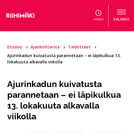
Hyppää sisältöön
VALIKKO
YHTEYS
Etusivu
Ajankohtaista
Tiedotteet
Ajurinkadun kuivatusta parannetaan – ei läpikulkua 13.
lokakuuta alkavalla viikolla
Ajurinkadun kuivatusta
parannetaan – ei läpikulkua
13. lokakuuta alkavalla
viikolla