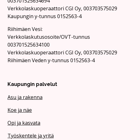
003701525634694
Verkkolaskuoperaattori CGI Oy, 003703575029
Kaupungin y-tunnus 0152563-4
Rii­hi­mäen Vesi:
Verkkolaskutusosoite/OVT-tunnus
003701525634100
Verkkolaskuoperaattori CGI Oy, 003703575029
Riihimäen Veden y-tunnus 0152563-4
Kaupungin palvelut
Asu ja rakenna
Koe ja näe
Opi ja kasvata
Työskentele ja yritä