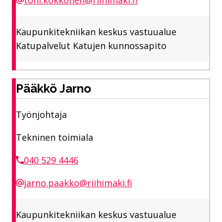
toni.kokkonen@riihimaki.fi
Kaupunkitekniikan keskus vastuualue
Katupalvelut Katujen kunnossapito
Pääkkö Jarno
Työnjohtaja
Tekninen toimiala
040 529 4446
jarno.paakko@riihimaki.fi
Kaupunkitekniikan keskus vastuualue