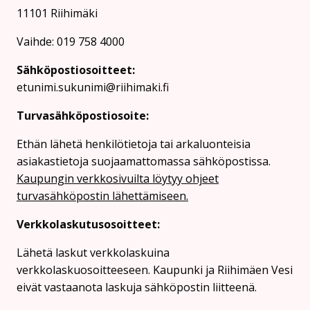
11101 Riihimäki
Vaihde: 019 758 4000
Sähköpostiosoitteet:
etunimi.sukunimi@riihimaki.fi
Turvasähköpostiosoite:
Ethän lähetä henkilötietoja tai arkaluonteisia
asiakastietoja suojaamattomassa sähköpostissa.
Kaupungin verkkosivuilta löytyy ohjeet
turvasähköpostin lähettämiseen.
Verkkolaskutusosoitteet:
Lähetä laskut verkkolaskuina
verkkolaskuosoitteeseen. Kaupunki ja Riihimäen Vesi
eivät vastaanota laskuja sähköpostin liitteenä.