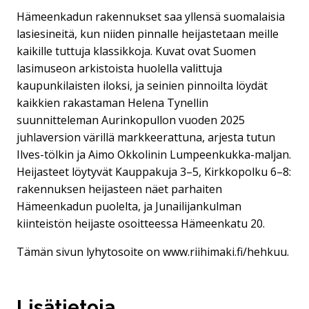
Hämeenkadun rakennukset saa yllensä suomalaisia
lasiesineitä, kun niiden pinnalle heijastetaan meille
kaikille tuttuja klassikkoja. Kuvat ovat Suomen
lasimuseon arkistoista huolella valittuja
kaupunkilaisten iloksi, ja seinien pinnoilta löydät
kaikkien rakastaman Helena Tynellin
suunnitteleman Aurinkopullon vuoden 2025
juhlaversion värillä markkeerattuna, arjesta tutun
Ilves-tölkin ja Aimo Okkolinin Lumpeenkukka-maljan.
Heijasteet löytyvät Kauppakuja 3–5, Kirkkopolku 6–8:
rakennuksen heijasteen näet parhaiten
Hämeenkadun puolelta, ja Junailijankulman
kiinteistön heijaste osoitteessa Hämeenkatu 20.
Tämän sivun lyhytosoite on www.riihimaki.fi/hehkuu.
Lisätietoja