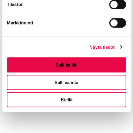
Tilastot
Markkinointi
Tutustu Visit Riihimäki -
matkailuesitteeseen
Näytä tiedot
Läheltä voit löytää jotain uniikkia ja upeaa.
Tervetuloa tutustumaan Riihimäen seutuun!
Salli kaikki
Salli valinta
Visit Riihimäki -matkailuesite
Siirtyy ulkoiselle sivustolle
(suomeksi)
Kiellä