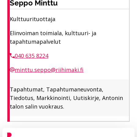
Seppo Minttu
Kulttuurituottaja
Elinvoiman toimiala, kulttuuri- ja
tapahtumapalvelut
040 635 8224
minttu.seppo@riihimaki.fi
Tapahtumat, Tapahtumaneuvonta,
Tiedotus, Markkinointi, Uutiskirje, Antonin
talon salin vuokraus.