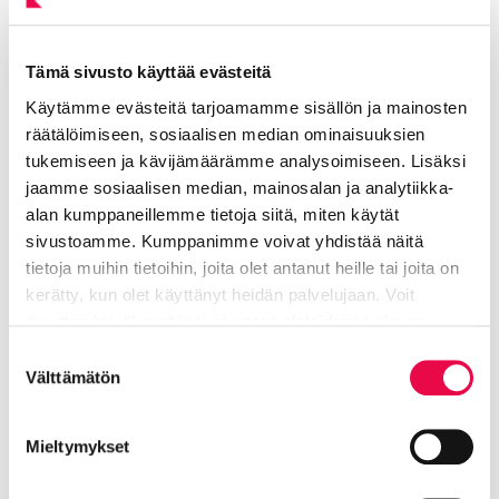
Lisää aiheesta: Tapahtumat
Tämä sivusto käyttää evästeitä
Käytämme evästeitä tarjoamamme sisällön ja mainosten
räätälöimiseen, sosiaalisen median ominaisuuksien
Riihimäki Hehkuu
Nykyinen sivu
Klikkaa käyttääksesi valikkoa
tukemiseen ja kävijämäärämme analysoimiseen. Lisäksi
jaamme sosiaalisen median, mainosalan ja analytiikka-
alan kumppaneillemme tietoja siitä, miten käytät
sivustoamme. Kumppanimme voivat yhdistää näitä
Matkaile meillä!
tietoja muihin tietoihin, joita olet antanut heille tai joita on
kerätty, kun olet käyttänyt heidän palvelujaan. Voit
muuttaa hyväksyntääsi sivuston alalaidassa olevan
Visit Riihimäki -sivustolta löydät tietoa
Tietoa evästeistä
linkin kautta.
matkailijan mahdollisuuksista Riihimäellä,
Suostumuksen
Välttämätön
valinta
Lopella ja Hausjärvellä.
Mieltymykset
Visit Riihimäki
Siirtyy ulkoiselle sivustolle