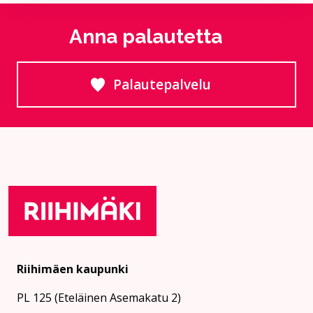
Anna palautetta
Palautepalvelu
Siirtyy ulkoiselle sivust
Riihimäen kaupunki
PL 125 (Eteläinen Asemakatu 2)