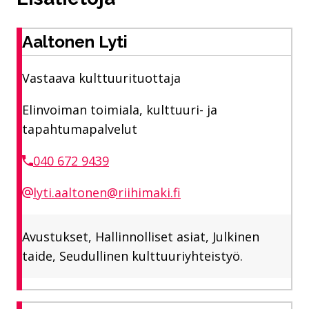
Aaltonen Lyti
Vastaava kulttuurituottaja
Elinvoiman toimiala, kulttuuri- ja
tapahtumapalvelut
040 672 9439
lyti.aaltonen@riihimaki.fi
Avustukset, Hallinnolliset asiat, Julkinen
taide, Seudullinen kulttuuriyhteistyö.