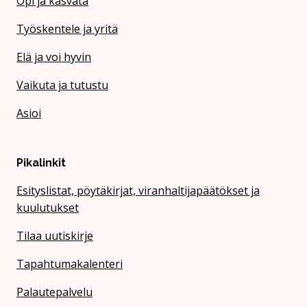
Opi ja kasvata
Työskentele ja yritä
Elä ja voi hyvin
Vaikuta ja tutustu
Asioi
Pikalinkit
Esityslistat, pöytäkirjat, viranhaltijapäätökset ja
kuulutukset
Tilaa uutiskirje
Tapahtumakalenteri
Palautepalvelu