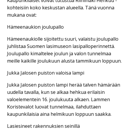
Kaupunkilaiset voivat tutustua Riihimäki Hehkuu -
kohteisiin koko keskustan alueella. Tänä vuonna
mukana ovat:
Hämeenaukion joulupallo
Hämeenaukiolle sijoitettu suuri, valaistu joulupallo
juhlistaa Suomen lasimuseon lasipalloperinnettä.
Joulupallo kimaltelee joulun ja valon tunnelmaa
meille kaikille joulukuun alusta tammikuun loppuun.
Jukka Jalosen puiston valoisa lampi
Jukka Jalosen puiston lampi herää talven hämärään
uudella tavalla, kun se alkaa hehkua erilaisin
valoelementein 16. joulukuuta alkaen. Lammen
Koristevalot luovat tunnelmaa, ilahduttaen
kaupunkilaisia aina helmikuun loppuun saakka.
Lasiesineet rakennuksien seinillä