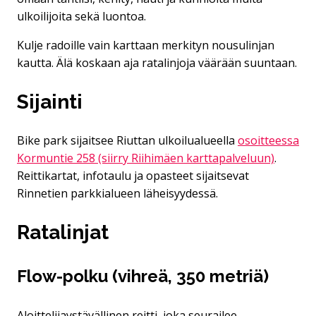
ulkoilijoita sekä luontoa.
Kulje radoille vain karttaan merkityn nousulinjan
kautta. Älä koskaan aja ratalinjoja väärään suuntaan.
Sijainti
Bike park sijaitsee Riuttan ulkoilualueella
osoitteessa
Kormuntie 258 (siirry Riihimäen karttapalveluun)
.
Reittikartat, infotaulu ja opasteet sijaitsevat
Rinnetien parkkialueen läheisyydessä.
Ratalinjat
Flow-polku (vihreä, 350 metriä)
Aloittelijaystävällinen reitti, joka seurailee