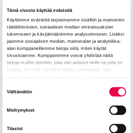
Kokkonen Arto
Tämä sivusto käyttää evästeitä
Käytämme evästeitä tarjoamamme sisällön ja mainosten
Liikuntapaikkamestari
räätälöimiseen, sosiaalisen median ominaisuuksien
Tekninen toimiala
tukemiseen ja kävijämäärämme analysoimiseen. Lisäksi
jaamme sosiaalisen median, mainosalan ja analytiikka-
040 330 4706
alan kumppaneillemme tietoja siitä, miten käytät
sivustoamme. Kumppanimme voivat yhdistää näitä
arto.kokkonen@riihimaki.fi
tietoja muihin tietoihin, joita olet antanut heille tai joita on
kerätty, kun olet käyttänyt heidän palvelujaan. Voit
muuttaa hyväksyntääsi sivuston alalaidassa olevan
Liikuntakeskus vastuualue Urheilupuiston
Tietoa evästeistä
linkin kautta.
Suostumuksen
kentät
Välttämätön
valinta
Mieltymykset
Tilastot