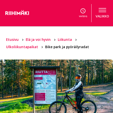
Hyppää sisältöön
VALIKKO
YHTEYS
Etusivu
Elä ja voi hyvin
Liikunta
Ulkoliikuntapaikat
Bike park ja pyöräilyradat