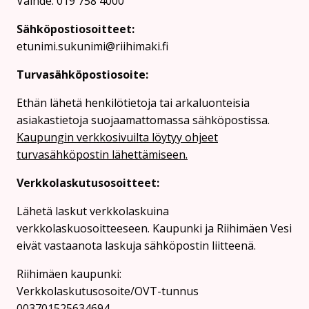
Vaihde: 019 758 4000
Sähköpostiosoitteet:
etunimi.sukunimi@riihimaki.fi
Turvasähköpostiosoite:
Ethän lähetä henkilötietoja tai arkaluonteisia
asiakastietoja suojaamattomassa sähköpostissa.
Kaupungin verkkosivuilta löytyy ohjeet
turvasähköpostin lähettämiseen.
Verkkolaskutusosoitteet:
Lähetä laskut verkkolaskuina
verkkolaskuosoitteeseen. Kaupunki ja Riihimäen Vesi
eivät vastaanota laskuja sähköpostin liitteenä.
Riihimäen kaupunki:
Verkkolaskutusosoite/OVT-tunnus
003701525634694