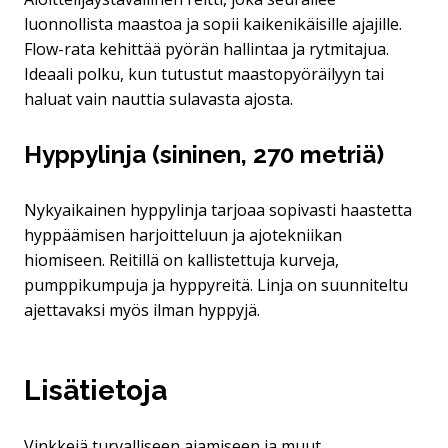
luonnollista maastoa ja sopii kaikenikäisille ajajille.
Flow-rata kehittää pyörän hallintaa ja rytmitajua.
Ideaali polku, kun tutustut maastopyöräilyyn tai
haluat vain nauttia sulavasta ajosta.
Hyppylinja (sininen, 270 metriä)
Nykyaikainen hyppylinja tarjoaa sopivasti haastetta
hyppäämisen harjoitteluun ja ajotekniikan
hiomiseen. Reitillä on kallistettuja kurveja,
pumppikumpuja ja hyppyreitä. Linja on suunniteltu
ajettavaksi myös ilman hyppyjä.
Lisätietoja
Vinkkejä turvalliseen ajamiseen ja muut