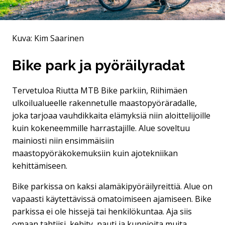
Kuva: Kim Saarinen
Bike park ja pyöräilyradat
Tervetuloa Riutta MTB Bike parkiin, Riihimäen
ulkoilualueelle rakennetulle maastopyöräradalle,
joka tarjoaa vauhdikkaita elämyksiä niin aloittelijoille
kuin kokeneemmille harrastajille. Alue soveltuu
mainiosti niin ensimmäisiin
maastopyöräkokemuksiin kuin ajotekniikan
kehittämiseen.
Bike parkissa on kaksi alamäkipyöräilyreittiä. Alue on
vapaasti käytettävissä omatoimiseen ajamiseen. Bike
parkissa ei ole hissejä tai henkilökuntaa. Aja siis
omaan tahtiisi, kehity, nauti ja kunnioita muita