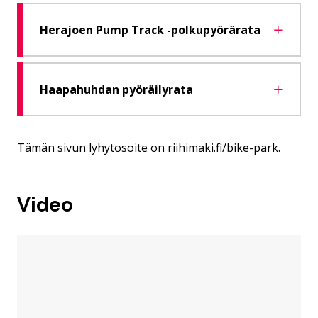
He­ra­joen Pump Track -pol­ku­pyö­rä­ra­ta
Haa­pa­huh­dan pyö­räi­ly­ra­ta
Tämän sivun lyhytosoite on riihimaki.fi/bike-park.
Video
Hyppää upotuksen yli: Video Riutan bike parkista, jossa p
Video Riutan bike parkista, jossa pyöräilijä ajaa vauhdik