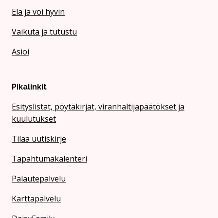
Elä ja voi hyvin
Vaikuta ja tutustu
Asioi
Pikalinkit
Esityslistat, pöytäkirjat, viranhaltijapäätökset ja
kuulutukset
Tilaa uutiskirje
Tapahtumakalenteri
Palautepalvelu
Karttapalvelu