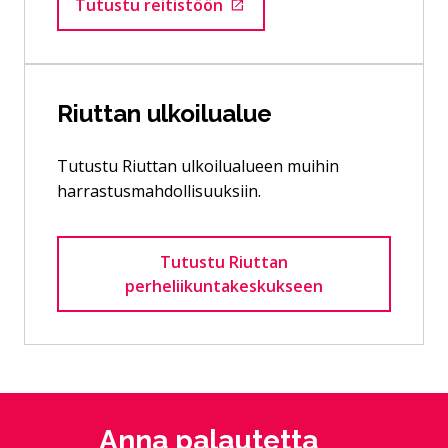
Tutustu reitistöön
Siirtyy ulkoiselle sivustolle
Riuttan ulkoilualue
Tutustu Riuttan ulkoilualueen muihin
harrastusmahdollisuuksiin.
Tutustu Riuttan
perheliikuntakeskukseen
Anna palautetta