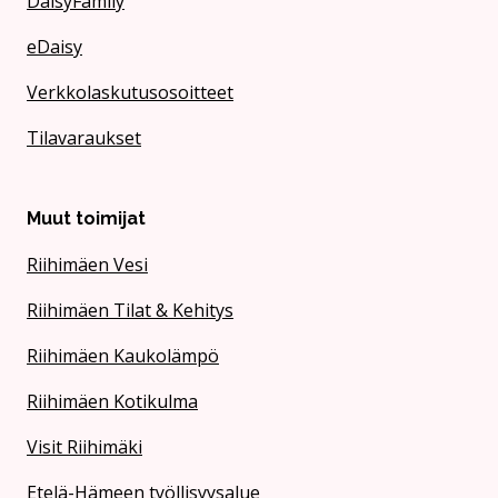
DaisyFamily
eDaisy
Verkkolaskutusosoitteet
Tilavaraukset
Muut toimijat
Riihimäen Vesi
Riihimäen Tilat & Kehitys
Riihimäen Kaukolämpö
Riihimäen Kotikulma
Visit Riihimäki
Etelä-Hämeen työllisyysalue