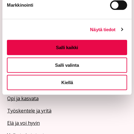
Markkinointi
Rii­hi­mäen Vesi:
Verkkolaskutusosoite/OVT-tunnus
003701525634100
Näytä tiedot
Verkkolaskuoperaattori CGI Oy, 003703575029
Riihimäen Veden y-tunnus 0152563-4
Salli kaikki
Kaupungin palvelut
Salli valinta
Asu ja rakenna
Kiellä
Koe ja näe
Opi ja kasvata
Työskentele ja yritä
Elä ja voi hyvin