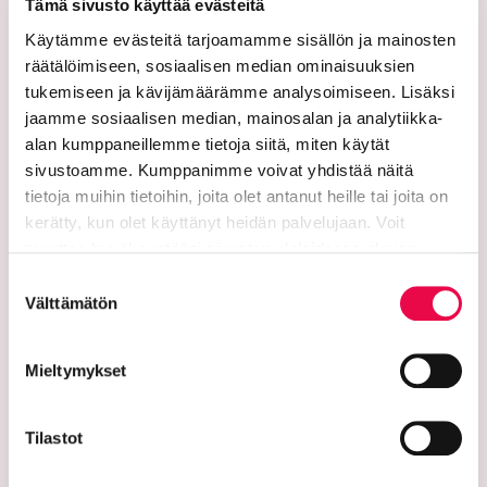
etunimi.sukunimi@riihimaki.fi
Tämä sivusto käyttää evästeitä
Käytämme evästeitä tarjoamamme sisällön ja mainosten
Turvasähköpostiosoite:
räätälöimiseen, sosiaalisen median ominaisuuksien
tukemiseen ja kävijämäärämme analysoimiseen. Lisäksi
Ethän lähetä henkilötietoja tai arkaluonteisia
jaamme sosiaalisen median, mainosalan ja analytiikka-
asiakastietoja suojaamattomassa sähköpostissa.
alan kumppaneillemme tietoja siitä, miten käytät
Kaupungin verkkosivuilta löytyy ohjeet
sivustoamme. Kumppanimme voivat yhdistää näitä
turvasähköpostin lähettämiseen.
tietoja muihin tietoihin, joita olet antanut heille tai joita on
Verkkolaskutusosoitteet:
kerätty, kun olet käyttänyt heidän palvelujaan. Voit
muuttaa hyväksyntääsi sivuston alalaidassa olevan
Lähetä laskut verkkolaskuina
Tietoa evästeistä
linkin kautta.
Suostumuksen
verkkolaskuosoitteeseen. Kaupunki ja Riihimäen Vesi
Välttämätön
valinta
eivät vastaanota laskuja sähköpostin liitteenä.
Riihimäen kaupunki:
Mieltymykset
Verkkolaskutusosoite/OVT-tunnus
003701525634694
Tilastot
Verkkolaskuoperaattori CGI Oy, 003703575029
Kaupungin y-tunnus 0152563-4