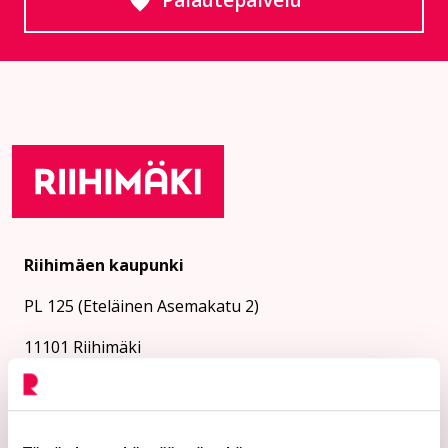
Palautepalvelu
Siirtyy ulkoiselle sivust
Riihimäen kaupunki
PL 125 (Eteläinen Asemakatu 2)
11101 Riihimäki
Vaihde: 019 758 4000
Sähköpostiosoitteet: