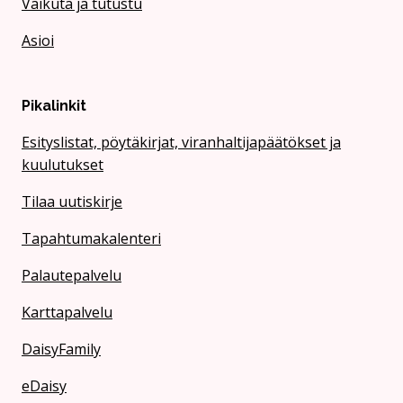
Vaikuta ja tutustu
Asioi
Pikalinkit
Esityslistat, pöytäkirjat, viranhaltijapäätökset ja
kuulutukset
Tilaa uutiskirje
Tapahtumakalenteri
Palautepalvelu
Karttapalvelu
DaisyFamily
eDaisy