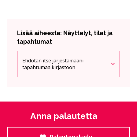
Lisää aiheesta: Näyttelyt, tilat ja
tapahtumat
Ehdotan itse järjestämääni
Nykyinen sivu
Klikkaa käyttääksesi valikkoa
tapahtumaa kirjastoon
Anna palautetta