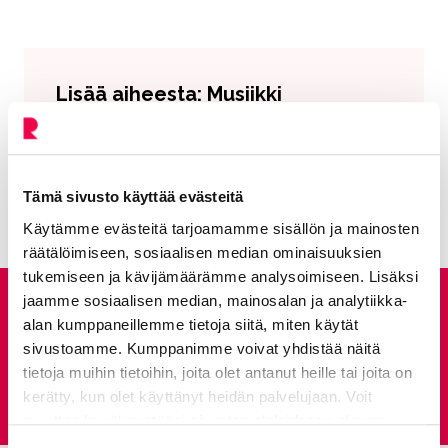
Lisää aiheesta: Musiikki
Musiikkistudio
Nykyinen sivu
Klikkaa käyttääksesi valikkoa
Tämä sivusto käyttää evästeitä
Käytämme evästeitä tarjoamamme sisällön ja mainosten
räätälöimiseen, sosiaalisen median ominaisuuksien
tukemiseen ja kävijämäärämme analysoimiseen. Lisäksi
jaamme sosiaalisen median, mainosalan ja analytiikka-
Anna palautetta
alan kumppaneillemme tietoja siitä, miten käytät
sivustoamme. Kumppanimme voivat yhdistää näitä
tietoja muihin tietoihin, joita olet antanut heille tai joita on
Palautepalvelu
kerätty, kun olet käyttänyt heidän palvelujaan. Voit
Siirtyy ulkoiselle sivust
muuttaa hyväksyntääsi sivuston alalaidassa olevan
Tietoa evästeistä
linkin kautta.