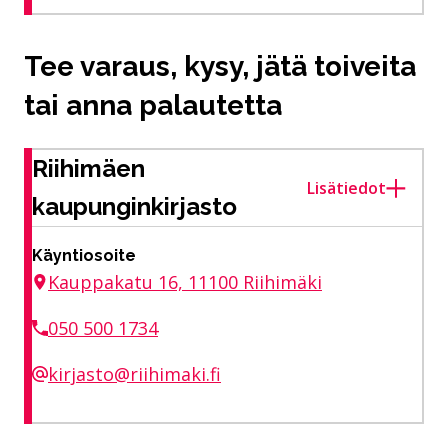
Tee varaus, kysy, jätä toiveita
tai anna palautetta
Riihimäen
Lisätiedot
kaupunginkirjasto
Käyntiosoite
Kauppakatu 16, 11100 Riihimäki
050 500 1734
kirjasto@riihimaki.fi