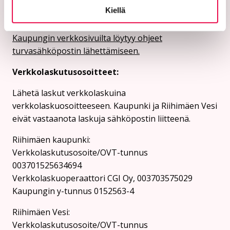
Kiellä
Ethän lähetä henkilötietoja tai arkaluonteisia
asiakastietoja suojaamattomassa sähköpostissa.
Kaupungin verkkosivuilta löytyy ohjeet
turvasähköpostin lähettämiseen.
Verkkolaskutusosoitteet:
Lähetä laskut verkkolaskuina
verkkolaskuosoitteeseen. Kaupunki ja Riihimäen Vesi
eivät vastaanota laskuja sähköpostin liitteenä.
Riihimäen kaupunki:
Verkkolaskutusosoite/OVT-tunnus
003701525634694
Verkkolaskuoperaattori CGI Oy, 003703575029
Kaupungin y-tunnus 0152563-4
Rii­hi­mäen Vesi:
Verkkolaskutusosoite/OVT-tunnus