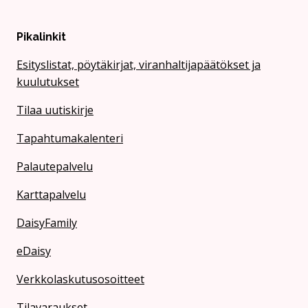
Pikalinkit
Esityslistat, pöytäkirjat, viranhaltijapäätökset ja
kuulutukset
Tilaa uutiskirje
Tapahtumakalenteri
Palautepalvelu
Karttapalvelu
DaisyFamily
eDaisy
Verkkolaskutusosoitteet
Tilavaraukset