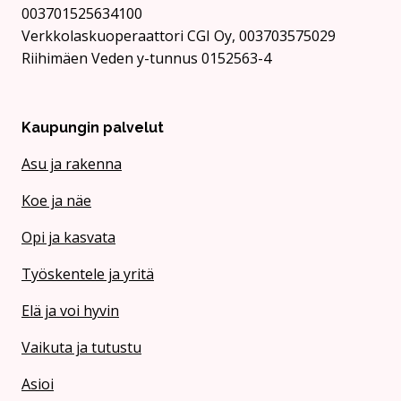
003701525634100
Verkkolaskuoperaattori CGI Oy, 003703575029
Riihimäen Veden y-tunnus 0152563-4
Kaupungin palvelut
Asu ja rakenna
Koe ja näe
Opi ja kasvata
Työskentele ja yritä
Elä ja voi hyvin
Vaikuta ja tutustu
Asioi