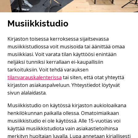
Musiikkistudio
Kirjaston toisessa kerroksessa sijaitsevassa
musiikkistudiossa voit musisoida tai äänittää omaa
musiikkiasi. Voit varata tilan käyttöösi enintään
neljäksi tunniksi kerrallaan ei-kaupallisiin
tarkoituksiin. Voit tehdä varauksen
tilanvarauskalenterissa
tai siten, että otat yhteyttä
kirjaston asiakaspalveluun. Yhteystiedot löytyvät
sivun alalaidasta.
Musiikkistudio on käytössä kirjaston aukioloaikana
henkilökunnan paikalla ollessa. Omatoimiaikaan
musiikkistudio ei ole käytössä. Alle 15-vuotias voi
käyttää musiikkistudiota vain asiakastietoihinsa
merkityn huoltajan luvalla. Lupa annetaan kirjallisesti