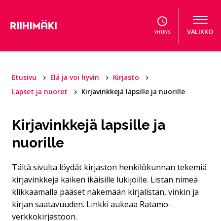
Hyppää sisältöön
VALIKKO
YHTEYS
Etusivu
Elä ja voi hyvin
Kirjasto
Lapset ja nuoret
Kirjavinkkejä lapsille ja nuorille
Kirjavinkkejä lapsille ja
nuorille
Tältä sivulta löydät kirjaston henkilökunnan tekemiä
kirjavinkkejä kaiken ikäisille lukijoille. Listan nimeä
klikkaamalla pääset näkemään kirjalistan, vinkin ja
kirjan saatavuuden. Linkki aukeaa Ratamo-
verkkokirjastoon.