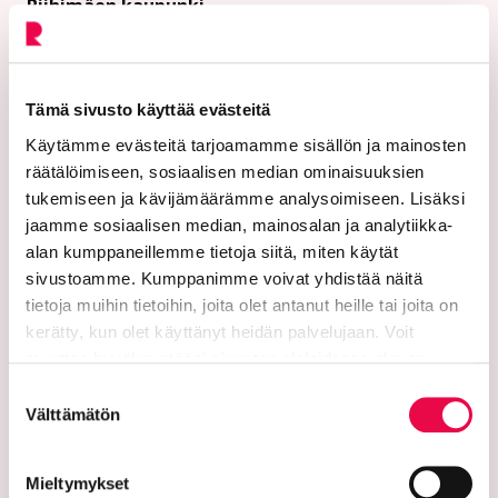
Riihimäen kaupunki
PL 125 (Eteläinen Asemakatu 2)
11101 Riihimäki
Tämä sivusto käyttää evästeitä
Vaihde: 019 758 4000
Käytämme evästeitä tarjoamamme sisällön ja mainosten
räätälöimiseen, sosiaalisen median ominaisuuksien
Sähköpostiosoitteet:
tukemiseen ja kävijämäärämme analysoimiseen. Lisäksi
etunimi.sukunimi@riihimaki.fi
jaamme sosiaalisen median, mainosalan ja analytiikka-
alan kumppaneillemme tietoja siitä, miten käytät
Turvasähköpostiosoite:
sivustoamme. Kumppanimme voivat yhdistää näitä
Ethän lähetä henkilötietoja tai arkaluonteisia
tietoja muihin tietoihin, joita olet antanut heille tai joita on
kerätty, kun olet käyttänyt heidän palvelujaan. Voit
asiakastietoja suojaamattomassa sähköpostissa.
muuttaa hyväksyntääsi sivuston alalaidassa olevan
Kaupungin verkkosivuilta löytyy ohjeet
Tietoa evästeistä
linkin kautta.
turvasähköpostin lähettämiseen.
Suostumuksen
Välttämätön
valinta
Verkkolaskutusosoitteet:
Lähetä laskut verkkolaskuina
Mieltymykset