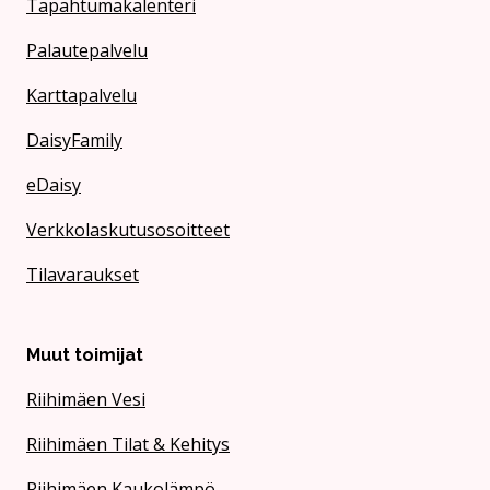
Tapahtumakalenteri
Palautepalvelu
Karttapalvelu
DaisyFamily
eDaisy
Verkkolaskutusosoitteet
Tilavaraukset
Muut toimijat
Riihimäen Vesi
Riihimäen Tilat & Kehitys
Riihimäen Kaukolämpö