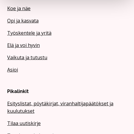
Koe ja näe
Opi ja kasvata
Työskentele ja yritä
Elä ja voi hyvin
Vaikuta ja tutustu
Asioi
Pikalinkit
Esityslistat, pöytäkirjat, viranhaltijapäätökset ja
kuulutukset
Tilaa uutiskirje