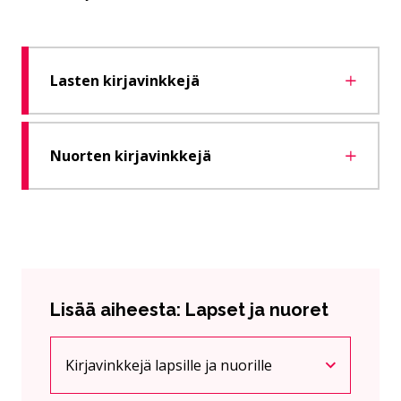
Lasten kirjavinkkejä
Nuorten kirjavinkkejä
Lisää aiheesta: Lapset ja nuoret
Kirjavinkkejä lapsille ja nuorille
Nykyinen sivu
Klikkaa käyttääksesi valikkoa