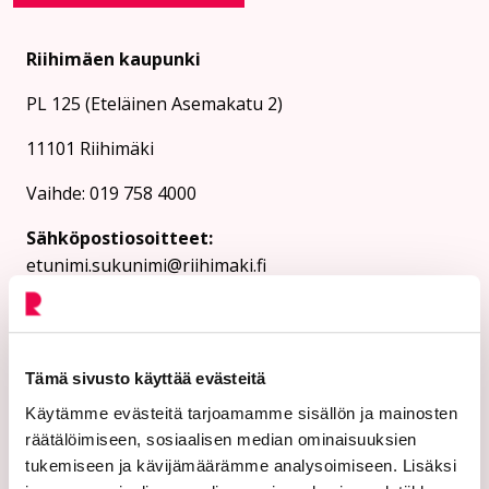
Riihimäen kaupunki
PL 125 (Eteläinen Asemakatu 2)
11101 Riihimäki
Vaihde: 019 758 4000
Sähköpostiosoitteet:
etunimi.sukunimi@riihimaki.fi
Turvasähköpostiosoite:
Ethän lähetä henkilötietoja tai arkaluonteisia
Tämä sivusto käyttää evästeitä
asiakastietoja suojaamattomassa sähköpostissa.
Kaupungin verkkosivuilta löytyy ohjeet
Käytämme evästeitä tarjoamamme sisällön ja mainosten
turvasähköpostin lähettämiseen.
räätälöimiseen, sosiaalisen median ominaisuuksien
tukemiseen ja kävijämäärämme analysoimiseen. Lisäksi
Verkkolaskutusosoitteet: