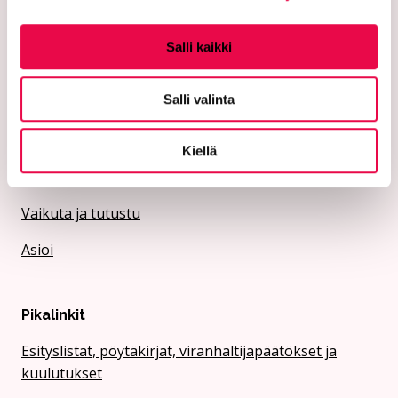
Asu ja rakenna
Salli kaikki
Koe ja näe
Salli valinta
Opi ja kasvata
Työskentele ja yritä
Kiellä
Elä ja voi hyvin
Vaikuta ja tutustu
Asioi
Pikalinkit
Esityslistat, pöytäkirjat, viranhaltijapäätökset ja
kuulutukset