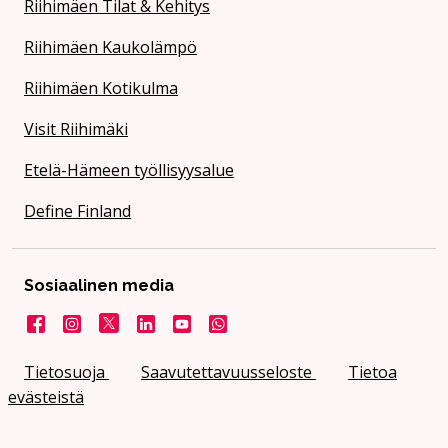
Riihimäen Tilat & Kehitys
Riihimäen Kaukolämpö
Riihimäen Kotikulma
Visit Riihimäki
Etelä-Hämeen työllisyysalue
Define Finland
Sosiaalinen media
Facebook
Instagram
X
LinkedIn
YouTube
Kaupunki WhatsApissa
Tietosuoja
Saavutettavuusseloste
Tietoa
evästeistä