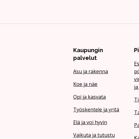
Kaupungin
P
palvelut
Es
Asu ja rakenna
pö
vi
Koe ja näe
ja
Opi ja kasvata
Ti
Työskentele ja yritä
T
Elä ja voi hyvin
Pa
Vaikuta ja tutustu
Ka