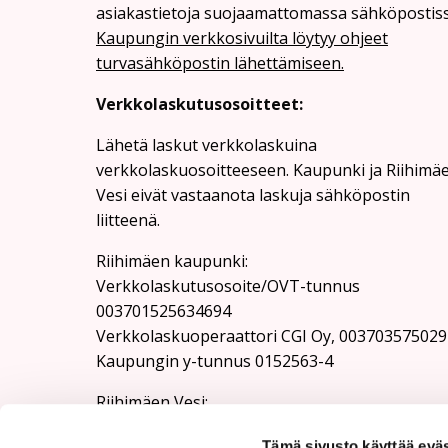
asiakastietoja suojaamattomassa sähköpostiss
Kaupungin verkkosivuilta löytyy ohjeet
turvasähköpostin lähettämiseen.
Verkkolaskutusosoitteet:
Lähetä laskut verkkolaskuina
verkkolaskuosoitteeseen. Kaupunki ja Riihimä
Vesi eivät vastaanota laskuja sähköpostin
liitteenä.
Riihimäen kaupunki:
Verkkolaskutusosoite/OVT-tunnus
003701525634694
Verkkolaskuoperaattori CGI Oy, 003703575029
Kaupungin y-tunnus 0152563-4
Rii­hi­mäen Vesi:
Verkkolaskutusosoite/OVT-tunnus
Tämä sivusto käyttää eväs