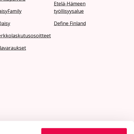
Etelä-Hämeen
isyFamily
työllisyysalue
Daisy
Define Finland
erkkolaskutusosoitteet
lavaraukset