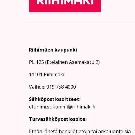
Riihimäen kaupunki
PL 125 (Eteläinen Asemakatu 2)
11101 Riihimäki
Vaihde: 019 758 4000
Sähköpostiosoitteet:
etunimi.sukunimi@riihimaki.fi
Turvasähköpostiosoite:
Ethän lähetä henkilötietoja tai arkaluonteisia