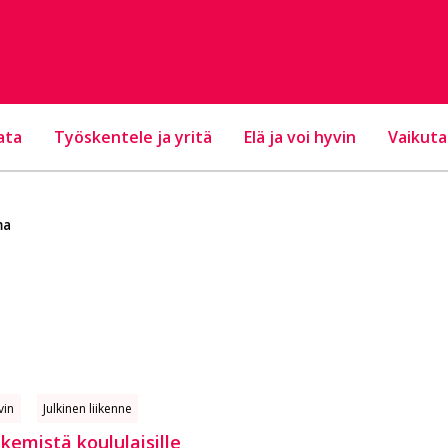
ata
Työskentele ja yritä
Elä ja voi hyvin
Vaikuta
ma
vin
Julkinen liikenne
emistä koululaisille