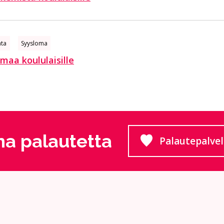
ata
Syysloma
maa koululaisille
a palautetta
Palautepalve
Siirtyy