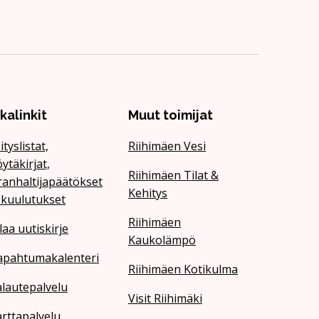
ikalinkit
Muut toimijat
ityslistat,
Riihimäen Vesi
ytäkirjat,
Riihimäen Tilat &
ranhaltijapäätökset
Kehitys
 kuulutukset
Riihimäen
laa uutiskirje
Kaukolämpö
apahtumakalenteri
Riihimäen Kotikulma
lautepalvelu
Visit Riihimäki
rttapalvelu