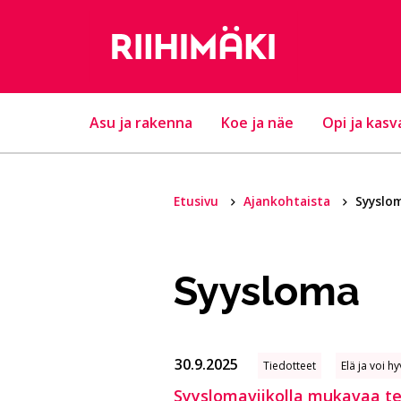
Hyppää sisältöön
Asu ja rakenna
Koe ja näe
Opi ja kasv
Etusivu
Ajankohtaista
Syyslo
Syysloma
30.9.2025
Tiedotteet
Elä ja voi hy
Syyslomaviikolla mukavaa tek