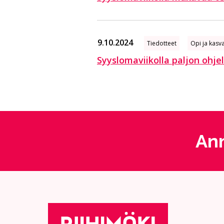
9.10.2024
Tiedotteet
Opi ja kasv
Syyslomaviikolla paljon ohjel
Ann