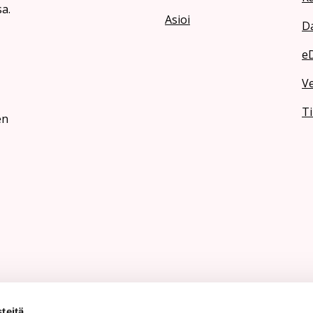
a.
Asioi
Da
e
V
Ti
en
teitä