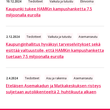
10.12.2024
Tiedotteet
Vaikuta ja tutustu
Elinvoima
Kaupunki tukee HAMKin kampushanketta 7,5
miljoonalla eurolla
2.12.2024
Tiedotteet
Vaikuta ja tutustu
Asemanseutu
Kaupunginhallitus hyväksyi tarveselvitykset sekä
esittää valtuustolle, että HAMKin kampushanketta
tuetaan 7,5 miljoonalla eurolla
2.4.2024
Tiedotteet
Asu ja rakenna
Asemanseutu
Ete­läi­sen Ase­ma­ka­dun ja Mat­ka­kes­kuk­sen ris­teys
sul­je­taan au­to­lii­ken­teel­tä 2. huhtikuuta alkaen