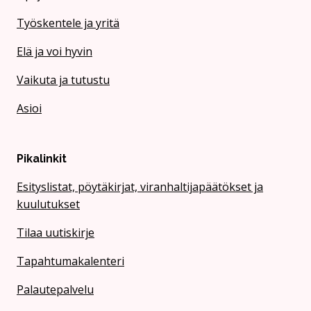
Työskentele ja yritä
Elä ja voi hyvin
Vaikuta ja tutustu
Asioi
Pikalinkit
Esityslistat, pöytäkirjat, viranhaltijapäätökset ja
kuulutukset
Tilaa uutiskirje
Tapahtumakalenteri
Palautepalvelu