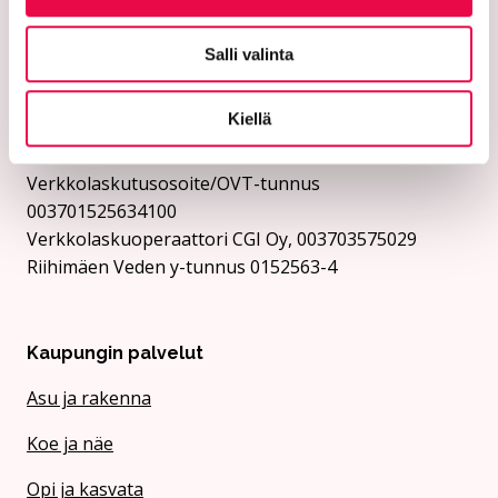
Verkkolaskutusosoite/OVT-tunnus
003701525634694
Salli valinta
Verkkolaskuoperaattori CGI Oy, 003703575029
Kaupungin y-tunnus 0152563-4
Kiellä
Rii­hi­mäen Vesi:
Verkkolaskutusosoite/OVT-tunnus
003701525634100
Verkkolaskuoperaattori CGI Oy, 003703575029
Riihimäen Veden y-tunnus 0152563-4
Kaupungin palvelut
Asu ja rakenna
Koe ja näe
Opi ja kasvata