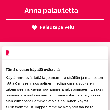
Anna palautetta
Palautepalvelu
Siirtyy ulkoiselle sivust
Tämä sivusto käyttää evästeitä
Käytämme evästeitä tarjoamamme sisällön ja mainosten
räätälöimiseen, sosiaalisen median ominaisuuksien
tukemiseen ja kävijämäärämme analysoimiseen. Lisäksi
Riihimäen kaupunki
jaamme sosiaalisen median, mainosalan ja analytiikka-
alan kumppaneillemme tietoja siitä, miten käytät
PL 125 (Eteläinen Asemakatu 2)
sivustoamme. Kumppanimme voivat yhdistää näitä