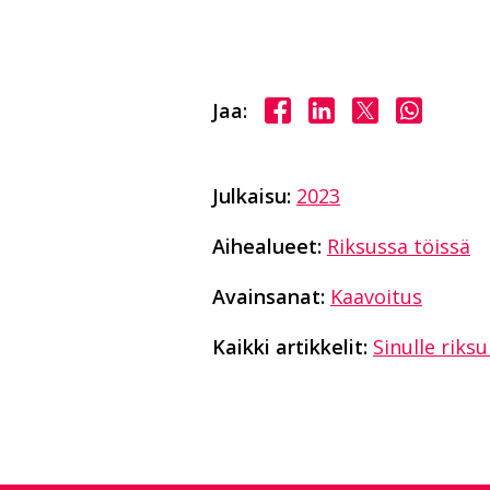
Jaa Facebookissa
Jaa LinkedInissä
Jaa X:ssä
Jaa Wha
Jaa:
Julkaisu:
2023
Aihealueet:
Riksussa töissä
Avainsanat:
Kaavoitus
Kaikki artikkelit:
Sinulle riks