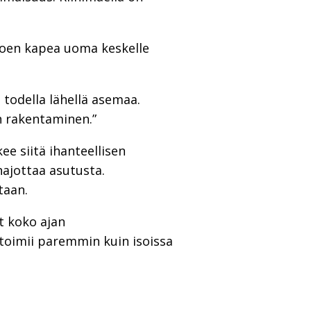
njoen kapea uoma keskelle
 todella lähellä asemaa.
n rakentaminen.”
e siitä ihanteellisen
ajottaa asutusta.
taan.
t koko ajan
s toimii paremmin kuin isoissa