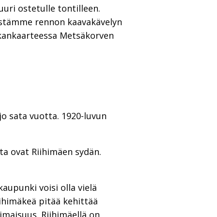
ri ostetulle tontilleen.
estämme rennon kaavakävelyn
ukankaarteessa Metsäkorven
jo sata vuotta. 1920-luvun
ta ovat Riihimäen sydän.
aupunki voisi olla vielä
iihimäkeä pitää kehittää
imaisuus. Riihimäellä on