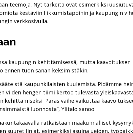
n teemoja. Nyt tärkeitä ovat esimerkiksi uusiutuv
omiota kestäviin liikkumistapoihin ja kaupungin vihe
ngin verkkosivulla.
aan
essa kaupungin kehittämisessä, mutta kaavoituksen
 jo ennen tuon sanan keksimistäkin.
akisääteistä kaupunkilaisten kuulemista. Pidämme he
en viiden hengen tiimi kertoo tulevasta yleiskaavas
n kehittämiseksi. Paras vaihe vaikuttaa kaavoitukse
nsimmäistä luonnosta”, Ylitalo sanoo.
Maakuntakaavalla ratkaistaan maakunnalliset kysymyk
 suuret linjat, esimerkiksi asuinalueiden, työpaikko