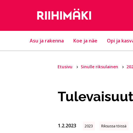
Hyppää sisältöön
Asu ja rakenna
Koe ja näe
Opi ja kasv
Etusivu
Sinulle riksulainen
20
Tulevaisuut
1.2.2023
2023
Riksussa töissä