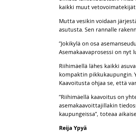
kaikki muut vetovoimatekijät p
Mutta vesikin voidaan järjest
asutusta. Sen rannalle rakenn
”Jokikylä on osa asemanseudun
Asemakaavaprosessi on nyt l
Riihimäellä lähes kaikki asuv
kompaktin pikkukaupungin. Yh
Kaavoitusta ohjaa se, että va
”Riihimäellä kaavoitus on yht
asemakaavoittajillakin tiedos
kaupungeissa”, toteaa aikais
Reija Ypyä