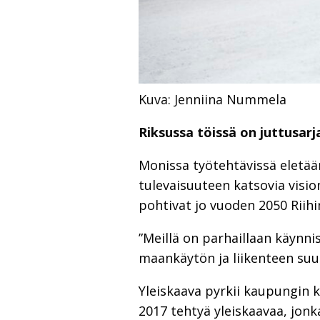
Kuva: Jenniina Nummela
Riksussa töissä on juttusar
Monissa työtehtävissä eletää
tulevaisuuteen katsovia visio
pohtivat jo vuoden 2050 Riih
”Meillä on parhaillaan käynni
maankäytön ja liikenteen suun
Yleiskaava pyrkii kaupungin 
2017 tehtyä yleiskaavaa, jonk