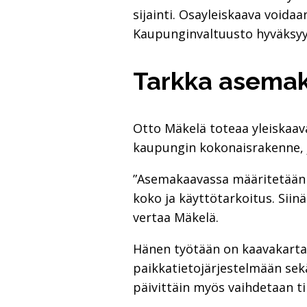
sijainti. Osayleiskaava voidaa
Kaupunginvaltuusto hyväksyy
Tarkka asema
Otto Mäkelä toteaa yleiskaav
kaupungin kokonaisrakenne, j
”Asemakaavassa määritetään mi
koko ja käyttötarkoitus. Siin
vertaa Mäkelä.
Hänen työtään on kaavakartan
paikkatietojärjestelmään sek
päivittäin myös vaihdetaan ti