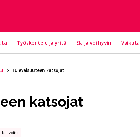
ata
Työskentele ja yritä
Elä ja voi hyvin
Vaikuta
23
Tulevaisuuteen katsojat
een katsojat
Kaavoitus