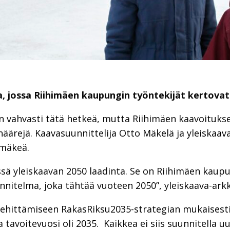
ja, jossa Riihimäen kaupungin työntekijät kertovat
n vahvasti tätä hetkeä, mutta Riihimäen kaavoitukse
näärejä. Kaavasuunnittelija Otto Mäkelä ja yleiskaava
imäkeä.
ssä yleiskaavan 2050 laadinta. Se on Riihimäen kaupun
nitelma, joka tähtää vuoteen 2050”, yleiskaava-arkkit
kehittämiseen RakasRiksu2035-strategian mukaisesti
a tavoitevuosi oli 2035. Kaikkea ei siis suunnitella