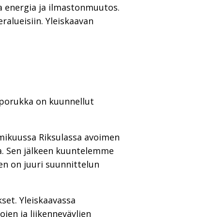
a energia ja ilmastonmuutos.
ralueisiin. Yleiskaavan
 porukka on kuunnellut
lmikuussa Riksulassa avoimen
ta. Sen jälkeen kuuntelemme
en on juuri suunnittelun
set. Yleiskaavassa
jen ja liikenneväylien