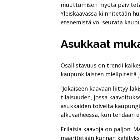
muuttumisen myötä päivitetää
Yleiskaavassa kiinnitetään hu
etenemistä voi seurata kaupu
Asukkaat muk
Osallistavuus on trendi kaik
kaupunkilaisten mielipiteitä
”Jokaiseen kaavaan liittyy l
tilaisuuden, jossa kaavoituks
asukkaiden toiveita kaupungi
alkuvaiheessa, kun tehdään e
Erilaisia kaavoja on paljon. 
määritetään kunnan kehityksen