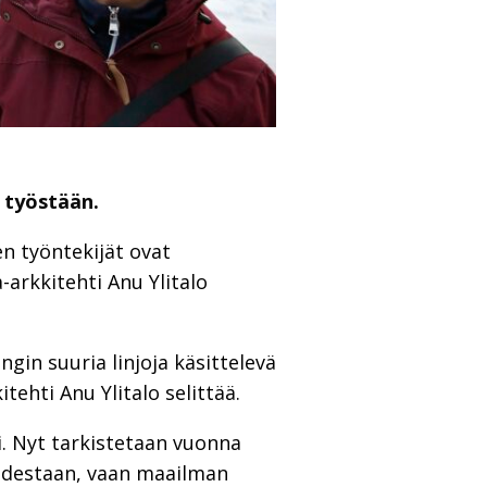
 työstään.
n työntekijät ovat
-arkkitehti Anu Ylitalo
gin suuria linjoja käsittelevä
ehti Anu Ylitalo selittää.
. Nyt tarkistetaan vuonna
 uudestaan, vaan maailman