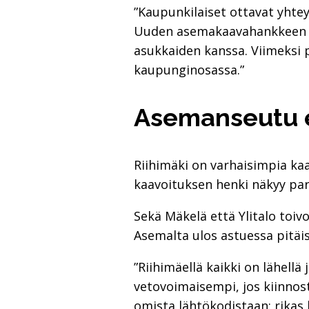
”Kaupunkilaiset ottavat yhtey
Uuden asemakaavahankkeen a
asukkaiden kanssa. Viimeksi
kaupunginosassa.”
Asemanseutu 
Riihimäki on varhaisimpia kaa
kaavoituksen henki näkyy pa
Sekä Mäkelä että Ylitalo toi
Asemalta ulos astuessa pitäis
”Riihimäellä kaikki on lähellä
vetovoimaisempi, jos kiinnost
omista lähtökodistaan: rikas 