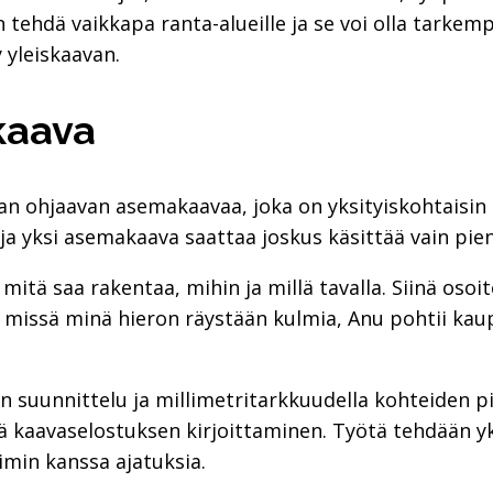
n tehdä vaikkapa ranta-alueille ja se voi olla tarkemp
 yleiskaavan.
kaava
an ohjaavan asemakaavaa, joka on yksityiskohtaisin 
a yksi asemakaava saattaa joskus käsittää vain pien
tä saa rakentaa, mihin ja millä tavalla. Siinä osoit
ä missä minä hieron räystään kulmia, Anu pohtii kaup
 suunnittelu ja millimetritarkkuudella kohteiden 
ä kaavaselostuksen kirjoittaminen. Työtä tehdään yk
imin kanssa ajatuksia.