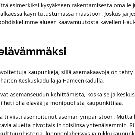
ttä esimerkiksi kysyäkseen rakentamisesta omalle juu
lkaessa käyn tutustumassa maastoon. Joskus järj
 pohdiskelimme alueen kaavamuutosta kävellen Ha
elävämmäksi
voitettuja kaupunkeja, sillä asemakaavoja on tehty 
rhaiten Keskuskadulla ja Hämeenkadulla.
vovat asemanseudun kehittämistä, koska se ja keskus
i heti olla elävää ja monipuolista kaupunkitilaa.
 ja tiiviisti asemoitunut aseman ympäristöön. Mutta k
avia alueita nivottaisiin toisiinsa yhtenäisemmin. R
kulttuurihistoria, luonnonläheisyys ja pikkukaupunk