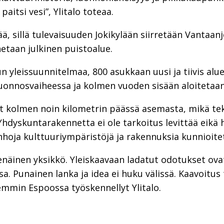
aitsi vesi”, Ylitalo toteaa.
ää, sillä tulevaisuuden Jokikylään siirretään Vantaa
etaan julkinen puistoalue.
 yleissuunnitelmaa, 800 asukkaan uusi ja tiivis alue
uonnosvaiheessa ja kolmen vuoden sisään aloitetaa
at kolmen noin kilometrin päässä asemasta, mikä teke
dyskuntarakennetta ei ole tarkoitus levittää eikä h
nhoja kulttuuriympäristöjä ja rakennuksia kunnioite
enäinen yksikkö. Yleiskaavaan ladatut odotukset ova
sa. Punainen lanka ja idea ei huku välissä. Kaavoitu
emmin Espoossa työskennellyt Ylitalo.