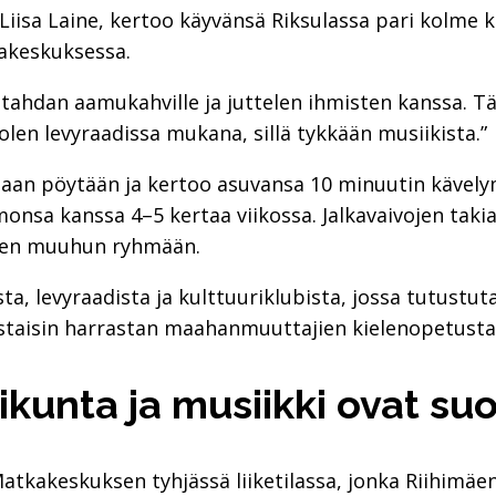
Liisa Laine, kertoo käyvänsä Riksulassa pari kolme k
kakeskuksessa.
tahdan aamukahville ja juttelen ihmisten kanssa. Tä
olen levyraadissa mukana, sillä tykkään musiikista.”
maan pöytään ja kertoo asuvansa 10 minuutin kävely
onsa kanssa 4–5 kertaa viikossa. Jalkavaivojen taki
neen muuhun ryhmään.
sta, levyraadista ja kulttuuriklubista, jossa tutustut
rstaisin harrastan maahanmuuttajien kielenopetusta S
ikunta ja musiikki ovat suo
atkakeskuksen tyhjässä liiketilassa, jonka Riihimä