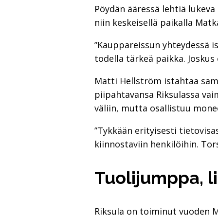
Pöydän ääressä lehtiä lukeva 
niin keskeisellä paikalla Mat
”Kauppareissun yhteydessä is
todella tärkeä paikka. Joskus 
Matti Hellström istahtaa sa
piipahtavansa Riksulassa vaim
väliin, mutta osallistuu mo
”Tykkään erityisesti tietovisa
kiinnostaviin henkilöihin. To
Tuolijumppa, li
Riksula on toiminut vuoden M