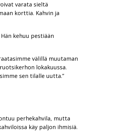
oivat varata sieltä
maan korttia. Kahvin ja
. Hän kehuu pestiään
 praatasimme välillä muutaman
uotsikerhon lokakuussa.
imme sen tilalle uutta.”
oontuu perhekahvila, mutta
viloissa käy paljon ihmisiä.