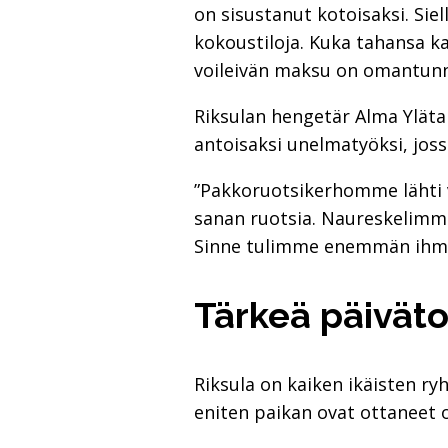
on sisustanut kotoisaksi. Siel
kokoustiloja. Kuka tahansa ka
voileivän maksu on omantun
Riksulan hengetär Alma Yläta
antoisaksi unelmatyöksi, jossa
”Pakkoruotsikerhomme lähti v
sanan ruotsia. Naureskelim
Sinne tulimme enemmän ihmisiä
Tärkeä päivät
Riksula on kaiken ikäisten r
eniten paikan ovat ottaneet 