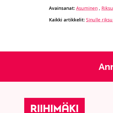
Avainsanat:
Asuminen
,
Riksu
Kaikki artikkelit:
Sinulle riks
Ann