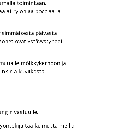
tumalla toimintaan.
ajat ry ohjaa bocciaa ja
 ensimmäisestä päivästä
 Monet ovat ystävystyneet
t muualle mölkkykerhoon ja
inkin alkuviikosta.”
ungin vastuulle.
yöntekijä täällä, mutta meillä