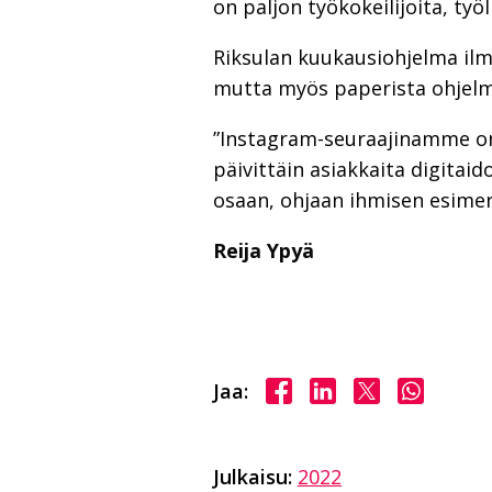
on paljon työkokeilijoita, työl
Riksulan kuukausiohjelma ilme
mutta myös paperista ohjelma
”Instagram-seuraajinamme on p
päivittäin asiakkaita digita
osaan, ohjaan ihmisen esimerki
Reija Ypyä
Jaa Facebookissa
Jaa LinkedInissä
Jaa X:ssä
Jaa Wha
Jaa:
Julkaisu:
2022