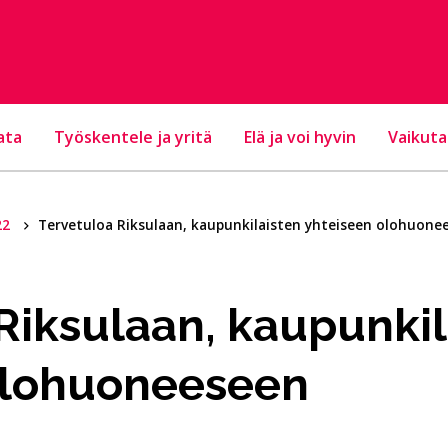
ata
Työskentele ja yritä
Elä ja voi hyvin
Vaikuta
22
Tervetuloa Riksulaan, kaupunkilaisten yhteiseen olohuone
Riksulaan, kaupunkil
olohuoneeseen