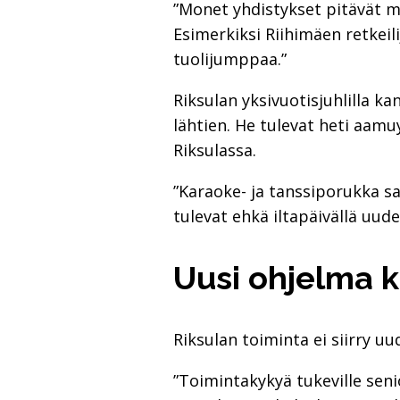
”Monet yhdistykset pitävät me
Esimerkiksi Riihimäen retkeil
tuolijumppaa.”
Riksulan yksivuotisjuhlilla k
lähtien. He tulevat heti aamu
Riksulassa.
”Karaoke- ja tanssiporukka s
tulevat ehkä iltapäivällä uude
Uusi ohjelma k
Riksulan toiminta ei siirry uu
”Toimintakykyä tukeville senio