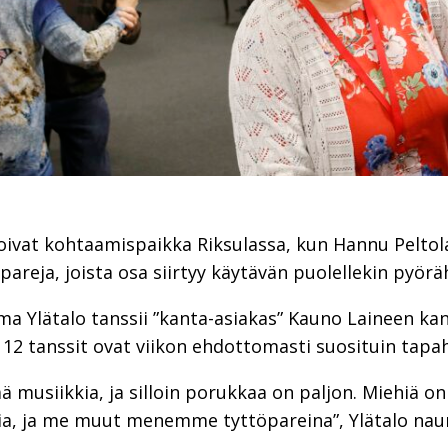
oivat kohtaamispaikka Riksulassa, kun Hannu Peltola
ipareja, joista osa siirtyy käytävän puolellekin pyör
a Ylätalo tanssii ”kanta-asiakas” Kauno Laineen kans
lo 12 tanssit ovat viikon ehdottomasti suosituin tap
vää musiikkia, ja silloin porukkaa on paljon. Miehiä 
kia, ja me muut menemme tyttöpareina”, Ylätalo nau