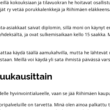
illä kokouksiaan ja tilavuokran he hoitavat osallis
ijät ry vetää porukkalenkkejä ja Riihimäen eläkkeensa
anta-asiakkaat saivat diplomin, sillä moni on käynyt
yhdeksältä, ja ovat sulkemisaikaan kello 15 saakka.
aattaa käydä täällä aamukahvilla, mutta he lähtevä
staan. Meillä voi käydä yli sata ihmistä päivässä vars
uukausittain
delle hyvinvointialueelle, vaan se jää Riihimäen kaup
ripalveluille on tarvetta. Minä olen ainoa palkattu t