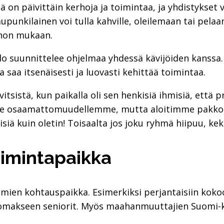
lä on päivittäin kerhoja ja toimintaa, ja yhdistykset v
upunkilainen voi tulla kahville, oleilemaan tai pelaa
non mukaan.
lo suunnittelee ohjelmaa yhdessä kävijöiden kanssa
 saa itsenäisesti ja luovasti kehittää toimintaa.
itsistä, kun paikalla oli sen henkisiä ihmisiä, että
me osaamattomuudellemme, mutta aloitimme pakkor
 kuin oletin! Toisaalta jos joku ryhmä hiipuu, keks
oimintapaikka
yhmien kohtauspaikka. Esimerkiksi perjantaisiin kok
omakseen seniorit. Myös maahanmuuttajien Suomi-kah