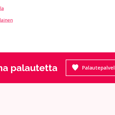
la
ulainen
a palautetta
Palautepalve
Siirtyy