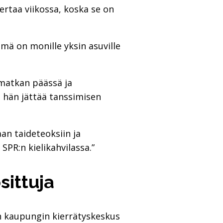
ertaa viikossa, koska se on
mä on monille yksin asuville
matkan päässä ja
a hän jättää tanssimisen
aan taideteoksiin ja
PR:n kielikahvilassa.”
sittuja
en kaupungin kierrätyskeskus