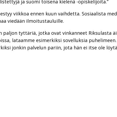
listettyjä ja suomi toisena kielenä -opiskelijoita.”
styy viikkoa ennen kuun vaihdetta. Sosiaalista media
a viedään ilmoitustauluille.
aljon tyttäriä, jotka ovat vinkanneet Riksulasta äi
idoissa, lataamme esimerkiksi sovelluksia puhelimee
ksi jonkin palvelun pariin, jota hän ei itse ole löytä
sAppissa