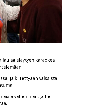
 laulaa eläytyen karaokea.
ähtelemään.
sa, ja kiitettyään valssista
ahtuma.
on naisia vähemmän, ja he
raa.