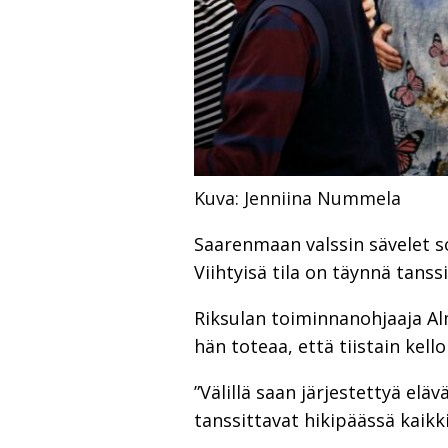
Kuva: Jenniina Nummela
Saarenmaan valssin sävelet s
Viihtyisä tila on täynnä tanss
Riksulan toiminnanohjaaja Alm
hän toteaa, että tiistain kel
”Välillä saan järjestettyä elä
tanssittavat hikipäässä kaik