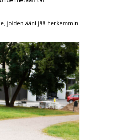
 kohdennetaan tai
le, joiden ääni jää herkemmin