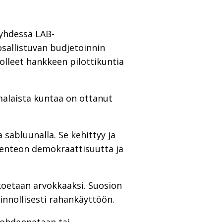
 yhdessä LAB-
sallistuvan budjetoinnin
olleet hankkeen pilottikuntia
alaista kuntaa on ottanut
 sabluunalla. Se kehittyy ja
senteon demokraattisuutta ja
 koetaan arvokkaaksi. Suosion
ainnollisesti rahankäyttöön.