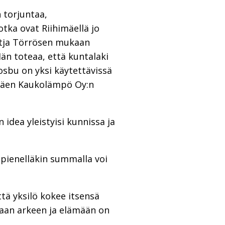
 torjuntaa,
otka ovat Riihimäellä jo
atja Törrösen mukaan
än toteaa, että kuntalaki
osbu on yksi käytettävissä
himäen Kaukolämpö Oy:n
 idea yleistyisi kunnissa ja
 pienelläkin summalla voi
ttä yksilö kokee itsensä
maan arkeen ja elämään on