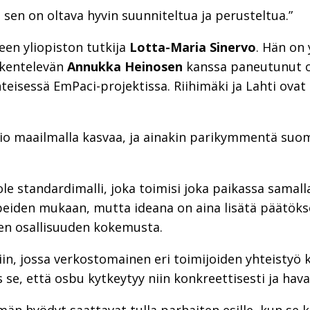
, sen on oltava hyvin suunniteltua ja perusteltua.”
en yliopiston tutkija
Lotta-Maria Sinervo
. Hän on
kentelevän
Annukka Heinosen
kanssa paneutunut o
isessä EmPaci-projektissa. Riihimäki ja Lahti ovat 
o maailmalla kasvaa, ja ainakin parikymmentä suom
le standardimalli, joka toimisi joka paikassa samalla
peiden mukaan, mutta ideana on aina lisätä päätök
en osallisuuden kokemusta.
iin, jossa verkostomainen eri toimijoiden yhteistyö
s se, että osbu kytkeytyy niin konkreettisesti ja hav