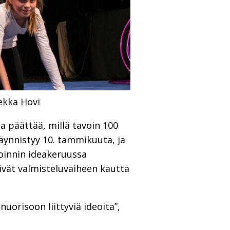
ekka Hovi
a päättää, millä tavoin 100
äynnistyy 10. tammikuuta, ja
toinnin ideakeruussa
ivät valmisteluvaiheen kautta
uorisoon liittyviä ideoita”,