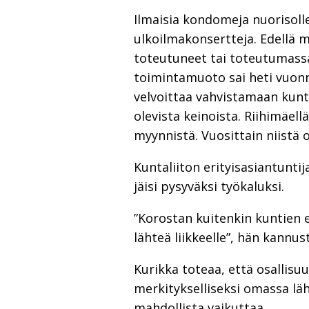
Ilmaisia kondomeja nuorisolle
ulkoilmakonsertteja. Edellä m
toteutuneet tai toteutumassa
toimintamuoto sai heti vuonn
velvoittaa vahvistamaan kunta
olevista keinoista. Riihimäe
myynnistä. Vuosittain niistä 
Kuntaliiton erityisasiantunti
jäisi pysyväksi työkaluksi.
”Korostan kuitenkin kuntien e
lähteä liikkeelle”, hän kannus
Kurikka toteaa, että osallisu
merkitykselliseksi omassa lä
mahdollista vaikuttaa.