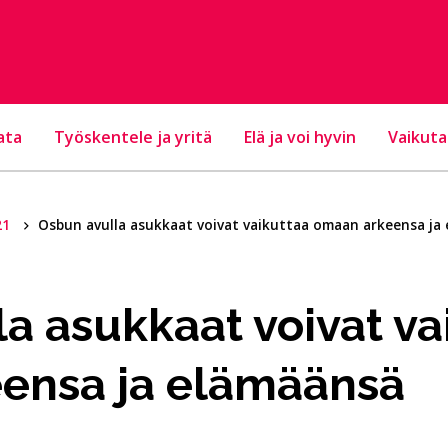
ata
Työskentele ja yritä
Elä ja voi hyvin
Vaikuta
21
Osbun avulla asukkaat voivat vaikuttaa omaan arkeensa ja
a asukkaat voivat va
ensa ja elämäänsä