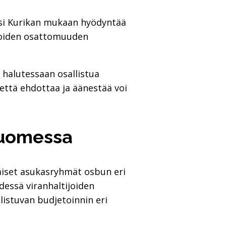
aisi Kurikan mukaan hyödyntää
 joiden osattomuuden
t halutessaan osallistua
että ehdottaa ja äänestää voi
 Suomessa
laiset asukasryhmät osbun eri
dessä viranhaltijoiden
listuvan budjetoinnin eri