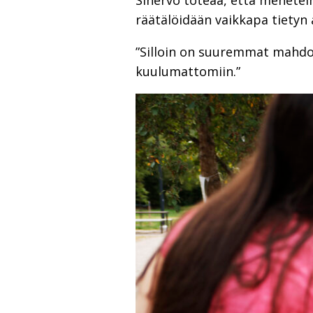
Sinervo toteaa, että menetel
räätälöidään vaikkapa tietyn
”Silloin on suuremmat mahdol
kuulumattomiin.”