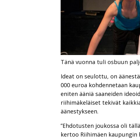
Tänä vuonna tuli osbuun palj
Ideat on seulottu, on äänestä
000 euroa kohdennetaan kaupu
eniten ääniä saaneiden ideoi
riihimäkeläiset tekivät kaikk
äänestykseen.
”Ehdotusten joukossa oli tällä
kertoo Riihimäen kaupungin h