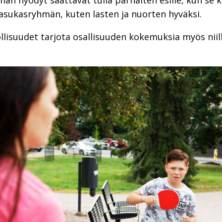
män hyödyt saattavat tulla parhaiten esille, kun se
 asukasryhmän, kuten lasten ja nuorten hyväksi.
lisuudet tarjota osallisuuden kokemuksia myös niil