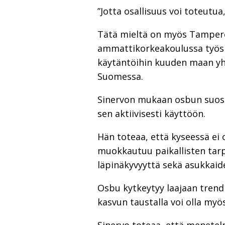
”Jotta osallisuus voi toteutua
Tätä mieltä on myös Tampere
ammattikorkeakoulussa työs
käytäntöihin kuuden maan yhte
Suomessa.
Sinervon mukaan osbun suosi
sen aktiivisesti käyttöön.
Hän toteaa, että kyseessä ei o
muokkautuu paikallisten tar
läpinäkyvyyttä sekä asukkaid
Osbu kytkeytyy laajaan trend
kasvun taustalla voi olla myö