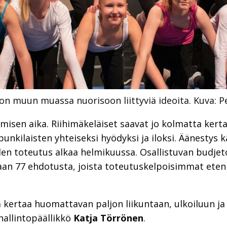
on muun muassa nuorisoon liittyviä ideoita.
Kuva: P
misen aika. Riihimäkeläiset saavat jo kolmatta kerta
nkilaisten yhteiseksi hyödyksi ja iloksi. Äänestys k
den toteutus alkaa helmikuussa. Osallistuvan budje
iaan 77 ehdotusta, joista toteutuskelpoisimmat eten
 kertaa huomattavan paljon liikuntaan, ulkoiluun ja n
allintopäällikkö
Katja Törrönen
.