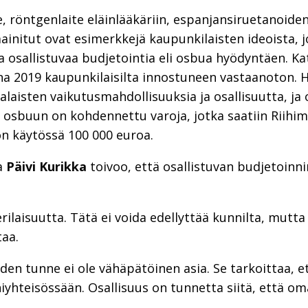
, röntgenlaite eläinlääkäriin, espanjansiruetanoiden
ainitut ovat esimerkkejä kaupunkilaisten ideoista, j
 osallistuvaa budjetointia eli osbua hyödyntäen. K
a 2019 kaupunkilaisilta innostuneen vastaanoton. H
laisten vaikutusmahdollisuuksia ja osallisuutta, ja 
llä osbuun on kohdennettu varoja, jotka saatiin Rii
on käytössä 100 000 euroa.
ja
Päivi Kurikka
toivoo, että osallistuvan budjetoinnin
rilaisuutta. Tätä ei voida edellyttää kunnilta, mutta
taa.
uden tunne ei ole vähäpätöinen asia. Se tarkoittaa, e
hiyhteisössään. Osallisuus on tunnetta siitä, että o