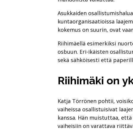
Asukkaiden osallistumishalua
kuntaorganisaatioissa laajem
kokemus on suurin, ovat vaar
Riihimäellä esimerkiksi nuort
osbuun. Eri-ikäisten osallis
sekä sähköisesti että paperill
Riihimäki on y
Katja Törrönen pohtii, voisi
vaiheissa osallistuisivat laa
kanssa. Hän muistuttaa, että 
vaiheisiin on varattava riittäv