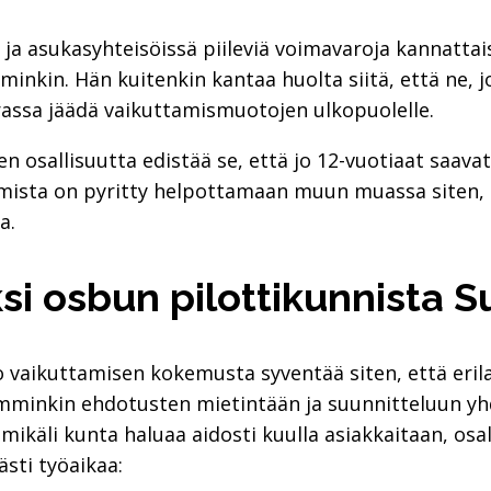
 ja asukasyhteisöissä piileviä voimavaroja kannatt
minkin. Hän kuitenkin kantaa huolta siitä, että ne,
assa jäädä vaikuttamismuotojen ulkopuolelle.
en osallisuutta edistää se, että jo 12-vuotiaat saava
tumista on pyritty helpottamaan muun muassa siten, 
a.
ksi osbun pilottikunnista
ko vaikuttamisen kokemusta syventää siten, että eri
jemminkin ehdotusten mietintään ja suunnitteluun yh
mikäli kunta haluaa aidosti kuulla asiakkaitaan, osal
ästi työaikaa: