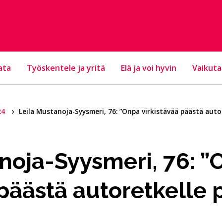
ata
Työskentele ja yritä
Elä ja voi hyvin
Vaikuta
24
Leila Mustanoja-Syysmeri, 76: ”Onpa virkistävää päästä autor
noja-Syysmeri, 76: 
 päästä autoretkelle 