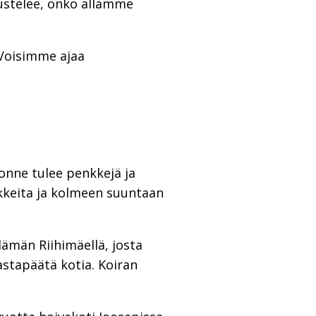
ustelee, onko allamme
. Voisimme ajaa
onne tulee penkkejä ja
ekkeita ja kolmeen suuntaan
lämän Riihimäellä, josta
astapäätä kotia. Koiran