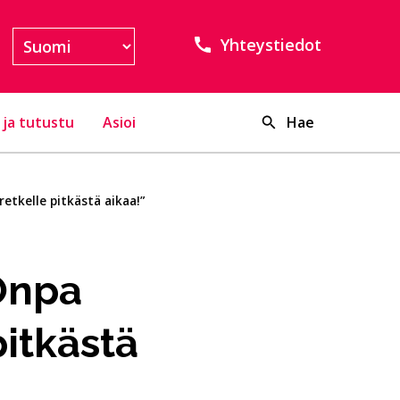
Yhteystiedot
 ja tutustu
Asioi
Hae
etkelle pitkästä aikaa!”
”Onpa
pitkästä