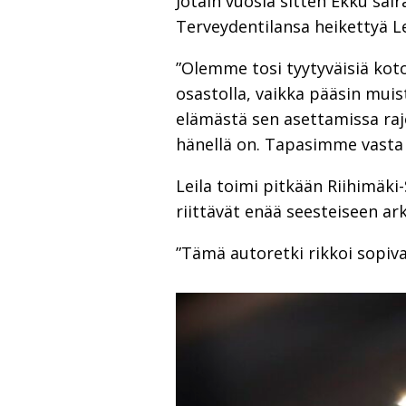
Jotain vuosia sitten Ekku sair
Terveydentilansa heikettyä Le
”Olemme tosi tyytyväisiä kot
osastolla, vaikka pääsin muist
elämästä sen asettamissa rajoi
hänellä on. Tapasimme vasta a
Leila toimi pitkään Riihimäk
riittävät enää seesteiseen ar
”Tämä autoretki rikkoi sopiva