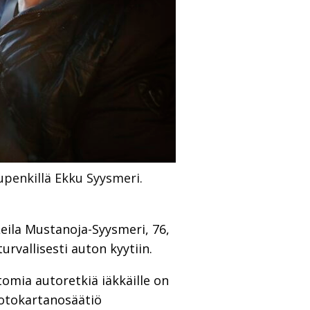
upenkillä Ekku Syysmeri.
Leila Mustanoja-Syysmeri, 76,
rvallisesti auton kyytiin.
tomia autoretkiä iäkkäille on
Kotokartanosäätiö