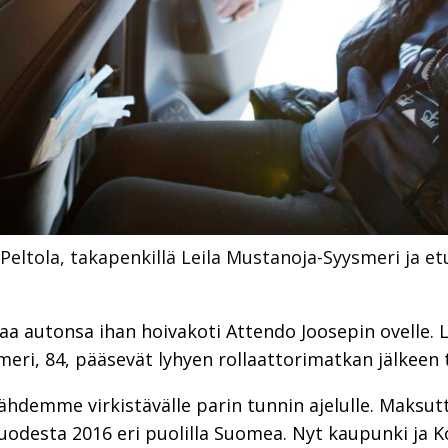
Peltola, takapenkillä Leila Mustanoja-Syysmeri ja et
aa autonsa ihan hoivakoti Attendo Joosepin ovelle. 
ri, 84, pääsevät lyhyen rollaattorimatkan jälkeen tu
lähdemme virkistävälle parin tunnin ajelulle. Maksut
uodesta 2016 eri puolilla Suomea. Nyt kaupunki ja 