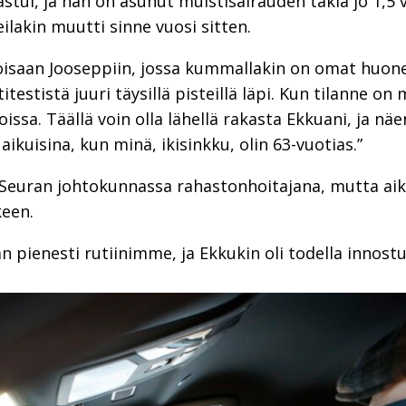
astui, ja hän on asunut muistisairauden takia jo 1,5 
ilakin muutti sinne vuosi sitten.
oisaan Jooseppiin, jossa kummallakin on omat huone
itestistä juuri täysillä pisteillä läpi. Kun tilanne o
ssa. Täällä voin olla lähellä rakasta Ekkuani, ja näen
ikuisina, kun minä, ikisinkku, olin 63-vuotias.”
i-Seuran johtokunnassa rahastonhoitajana, mutta aik
keen.
n pienesti rutiinimme, ja Ekkukin oli todella innostu