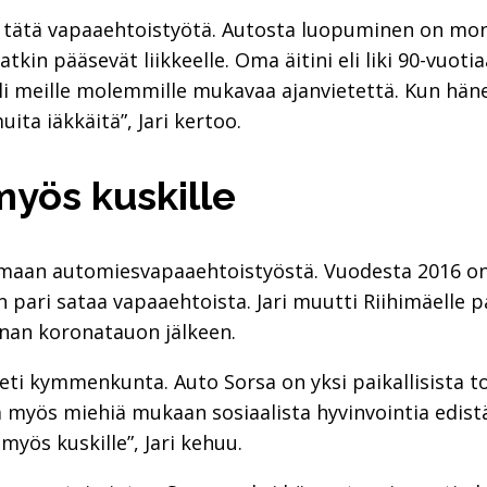
n tätä vapaaehtoistyötä. Autosta luopuminen on moni
kin pääsevät liikkeelle. Oma äitini eli liki 90-vuot
oli meille molemmille mukavaa ajanvietettä. Kun hänes
uita iäkkäitä”, Jari kertoo.
yös kuskille
maan automiesvapaaehtoistyöstä. Vuodesta 2016 on 
ari sataa vapaaehtoista. Jari muutti Riihimäelle par
nnan koronatauon jälkeen.
heti kymmenkunta. Auto Sorsa on yksi paikallisista
a myös miehiä mukaan sosiaalista hyvinvointia edistä
myös kuskille”, Jari kehuu.