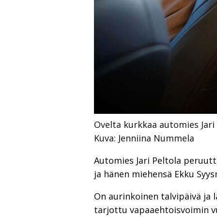
Ovelta kurkkaa automies Jari 
Kuva: Jenniina Nummela
Automies Jari Peltola peruutt
ja hänen miehensä Ekku Syysme
On aurinkoinen talvipäivä ja 
tarjottu vapaaehtoisvoimin v