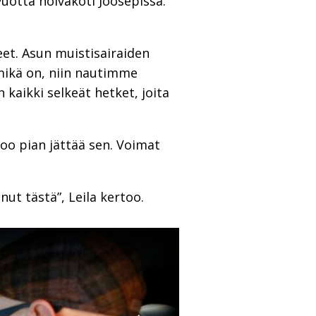
vuotta hoivakoti Joosepissa.
et. Asun muistisairaiden
n mikä on, niin nautimme
 kaikki selkeät hetket, joita
oo pian jättää sen. Voimat
nut tästä”, Leila kertoo.