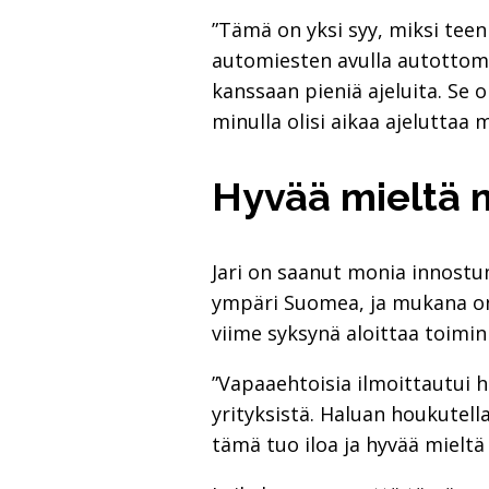
”Tämä on yksi syy, miksi tee
automiesten avulla autottomat
kanssaan pieniä ajeluita. Se 
minulla olisi aikaa ajeluttaa m
Hyvää mieltä m
Jari on saanut monia innostu
ympäri Suomea, ja mukana on p
viime syksynä aloittaa toimi
”Vapaaehtoisia ilmoittautui 
yrityksistä. Haluan houkutell
tämä tuo iloa ja hyvää mieltä 