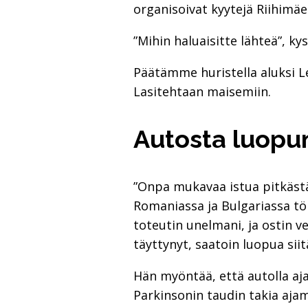
organisoivat kyytejä Riihimäel
”Mihin haluaisitte lähteä”, ky
Päätämme huristella aluksi Le
Lasitehtaan maisemiin.
Autosta luopu
”Onpa mukavaa istua pitkästä 
Romaniassa ja Bulgariassa töi
toteutin unelmani, ja ostin v
täyttynyt, saatoin luopua siit
Hän myöntää, että autolla aja
Parkinsonin taudin takia ajami