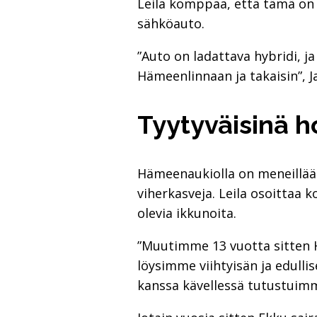
Leila komppaa, että tämä on
sähköauto.
”Auto on ladattava hybridi, j
Hämeenlinnaan ja takaisin”, Ja
Tyytyväisinä h
Hämeenaukiolla on meneillään
viherkasveja. Leila osoittaa
olevia ikkunoita.
”Muutimme 13 vuotta sitten H
löysimme viihtyisän ja edulli
kanssa kävellessä tutustuim