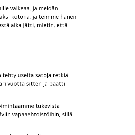
lle vaikeaa, ja meidän
iaaksi kotona, ja teimme hänen
tä aika jätti, mietin, että
tehty useita satoja retkiä
i vuotta sitten ja päätti
 toimintaamme tukevista
viin vapaaehtoistöihin, sillä