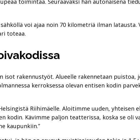
 upeaa toimintaa. Seuraavaksi hän autonaisena tied
a sähköllä voi ajaa noin 70 kilometriä ilman latausta
ri toteaa.
oivakodissa
 isot rakennustyöt. Alueelle rakennetaan puistoa, j
 kolmannessa kerroksessa olevan entisen kodin parv
elsingistä Riihimäelle. Aloitimme uuden, yhteisen e
sen kodin. Kävimme paljon teatterissa, koska se oli v
me kaupunkiin.”