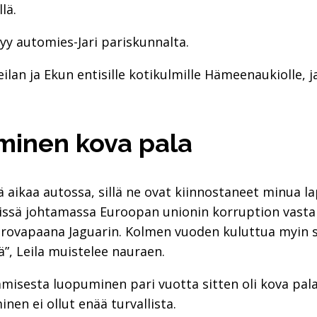
lä.
syy automies-Jari pariskunnalta.
ilan ja Ekun entisille kotikulmille Hämeenaukiolle, 
minen kova pala
aikaa autossa, sillä ne ovat kiinnostaneet minua lap
ssä johtamassa Euroopan unionin korruption vastaisi
erovapaana Jaguarin. Kolmen vuoden kuluttua myin se
ä”, Leila muistelee nauraen.
misesta luopuminen pari vuotta sitten oli kova pala,
nen ei ollut enää turvallista.