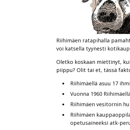
Riihimäen ratapihalla pamah
voi katsella tyynesti kotikau
Oletko koskaan miettinyt, kui
piippu? Olit tai et, tässä fakt
Riihimäellä asuu 17 ihm
Vuonna 1960 Riihimäellä
Riihimäen vesitornin hu
Riihimäen kauppaoppil
opetusaineeksi atk-peru