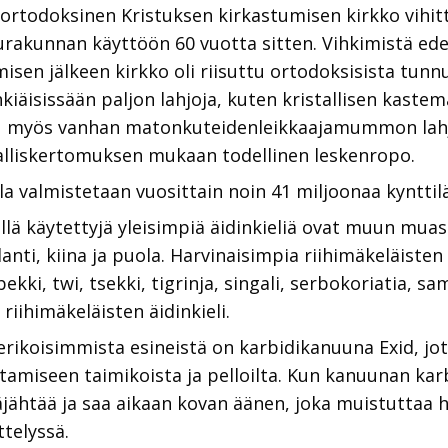
rtodoksinen Kristuksen kirkastumisen kirkko vihitt
eurakunnan käyttöön 60 vuotta sitten. Vihkimistä ed
isen jälkeen kirkko oli riisuttu ortodoksisista tunn
hkiäisissään paljon lahjoja, kuten kristallisen kaste
ttu myös vanhan matonkuteidenleikkaajamummon lah
nalliskertomuksen mukaan todellinen leskenropo.
la valmistetaan vuosittain noin 41 miljoonaa kynttil
llä käytettyjä yleisimpiä äidinkieliä ovat muun muass
glanti, kiina ja puola. Harvinaisimpia riihimäkeläiste
kki, twi, tsekki, tigrinja, singali, serbokoriatia, s
iihimäkeläisten äidinkieli.
ikoisimmista esineistä on karbidikanuuna Exid, jota
amiseen taimikoista ja pelloilta. Kun kanuunan kar
jähtää ja saa aikaan kovan äänen, joka muistuttaa 
telyssä.