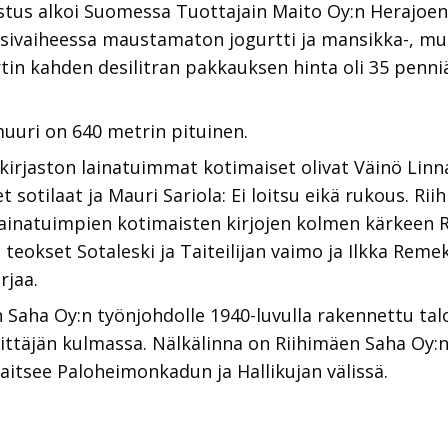
istus alkoi Suomessa Tuottajain Maito Oy:n Herajoen
nsivaiheessa maustamaton jogurtti ja mansikka-, mus
n kahden desilitran pakkauksen hinta oli 35 penniä
muuri on 640 metrin pituinen.
irjaston lainatuimmat kotimaiset olivat Väinö Linna
t sotilaat ja Mauri Sariola: Ei loitsu eikä rukous. Ri
lainatuimpien kotimaisten kirjojen kolmen kärkeen R
teokset Sotaleski ja Taiteilijan vaimo ja Ilkka Reme
rjaa.
Saha Oy:n työnjohdolle 1940-luvulla rakennettu talo,
ttäjän kulmassa. Nälkälinna on Riihimäen Saha Oy:n t
jaitsee Paloheimonkadun ja Hallikujan välissä.