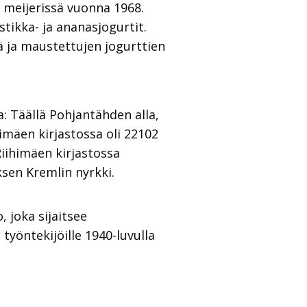
 meijerissä vuonna 1968.
tikka- ja ananasjogurtit.
 ja maustettujen jogurttien
: Täällä Pohjantähden alla,
ihimäen kirjastossa oli 22102
iihimäen kirjastossa
ksen Kremlin nyrkki.
 joka sijaitsee
yöntekijöille 1940-luvulla