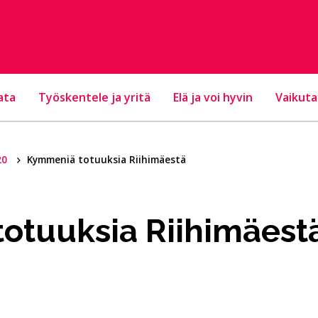
ata
Työskentele ja yritä
Elä ja voi hyvin
Vaikuta
20
Kymmeniä totuuksia Riihimäestä
otuuksia Riihimäest