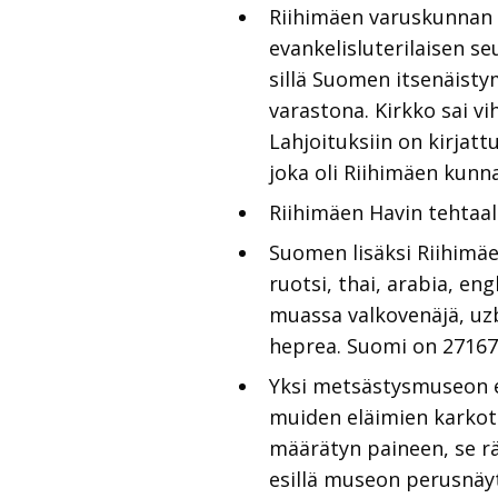
Riihimäen varuskunnan o
evankelisluterilaisen s
sillä Suomen itsenäistym
varastona. Kirkko sai vi
Lahjoituksiin on kirja
joka oli Riihimäen kun
Riihimäen Havin tehtaal
Suomen lisäksi Riihimäe
ruotsi, thai, arabia, en
muassa valkovenäjä, uzbe
heprea. Suomi on 27167 r
Yksi metsästysmuseon er
muiden eläimien karkott
määrätyn paineen, se rä
esillä museon perusnäyt