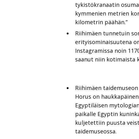
tykistökranaatin osumas
kymmenien metrien korku
kilometrin päähän.”
Riihimäen tunnetuin so
erityisominaisuutena on
Instagramissa noin 1170
saanut niin kotimaista 
Riihimäen taidemuseon 
Horus on haukkapäinen m
Egyptiläisen mytologia
paikalle Egyptin kuninka
kuljetettiin puusta veist
taidemuseossa.