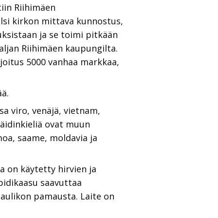
iin Riihimäen
elsi kirkon mittava kunnostus,
uksistaan ja se toimi pitkään
maljan Riihimäen kaupungilta.
joitus 5000 vanhaa markkaa,
ää.
a viro, venäjä, vietnam,
n äidinkieliä ovat muun
amoa, saame, moldavia ja
 on käytetty hirvien ja
bidikaasu saavuttaa
haulikon pamausta. Laite on