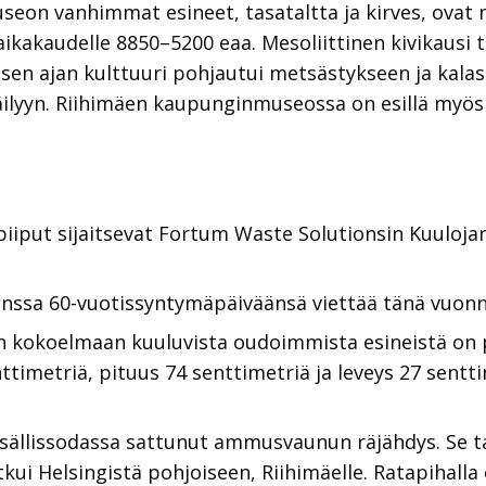
on vanhimmat esineet, tasataltta ja kirves, ovat me
aikakaudelle 8850–5200 eaa. Mesoliittinen kivikaus
lä sen ajan kulttuuri pohjautui metsästykseen ja kala
äilyyn. Riihimäen kaupunginmuseossa on esillä myös 
iput sijaitsevat Fortum Waste Solutionsin Kuulojan 
.
nssa 60-vuotissyntymäpäiväänsä viettää tänä vuonna
 kokoelmaan kuuluvista oudoimmista esineistä on p
ttimetriä, pituus 74 senttimetriä ja leveys 27 sentt
sällissodassa sattunut ammusvaunun räjähdys. Se t
tkui Helsingistä pohjoiseen, Riihimäelle. Ratapihall