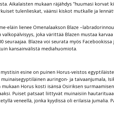
ta. Aikalaisten mukaan räjähdys ”huumasi korvat kil
iset tulenlieskat, väänsi kiskot mutkalle ja lennät
me-eläin lienee Omenalaakson Blaze –labradorinnou
 valkopälvisyys, joka värittää Blazen mustaa karvaa v
0 seuraajaa. Blazea voi seurata myös Facebookissa ja
kuin kansainvälistä mediahuomiota.
mystisin esine on puinen Horus-veistos egyptiläist
uinaisegyptiläinen auringon- ja taivaanjumala, Isik
n mukaan Horus kosti isänsä Osiriksen surmaamisen 
aksi. Puiset patsaat liittyvät muinaisiin hautarituaa
etyllä veneellä, jonka kyydissä oli erilaisia jumalia. 