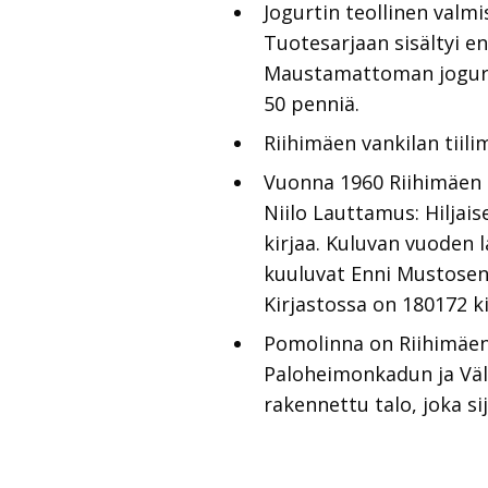
Jogurtin teollinen valm
Tuotesarjaan sisältyi e
Maustamattoman jogurti
50 penniä.
Riihimäen vankilan tiili
Vuonna 1960 Riihimäen k
Niilo Lauttamus: Hiljaise
kirjaa. Kuluvan vuoden 
kuuluvat Enni Mustosen 
Kirjastossa on 180172 ki
Pomolinna on Riihimäen 
Paloheimonkadun ja Väli
rakennettu talo, joka si