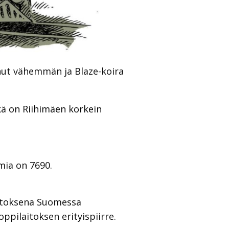
nut vähemmän ja Blaze-koira
kä on Riihimäen korkein
mia on 7690.
itoksena Suomessa
ppilaitoksen erityispiirre.