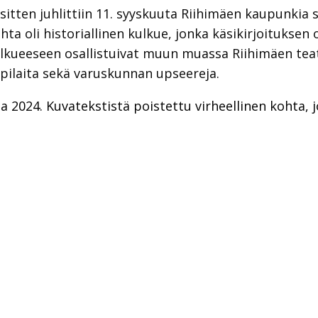
tten juhlittiin 11. syyskuuta Riihimäen kaupunkia s
ta oli historiallinen kulkue, jonka käsikirjoituksen o
Kulkueeseen osallistuivat muun muassa Riihimäen teat
ppilaita sekä varuskunnan upseereja.
 2024. Kuvatekstistä poistettu virheellinen kohta, j
sAppissa