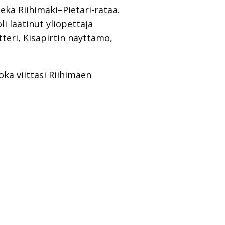
ekä Riihimäki–Pietari-rataa.
li laatinut yliopettaja
teri, Kisapirtin näyttämö,
oka viittasi Riihimäen