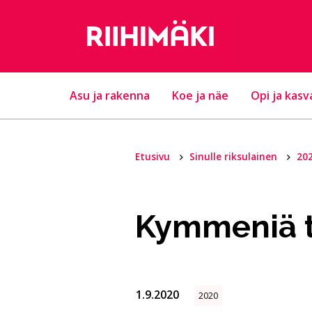
Hyppää sisältöön
Asu ja rakenna
Koe ja näe
Opi ja kasv
Etusivu
Sinulle riksulainen
20
Kymmeniä t
1.9.2020
2020