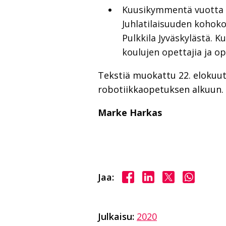
Kuusikymmentä vuotta si
Juhlatilaisuuden kohokoh
Pulkkila Jyväskylästä. 
koulujen opettajia ja o
Tekstiä muokattu 22. elokuuta
robotiikkaopetuksen alkuun.
Marke Harkas
Jaa Facebookissa
Jaa LinkedInissä
Jaa X:ssä
Jaa Wha
Jaa:
Julkaisu:
2020