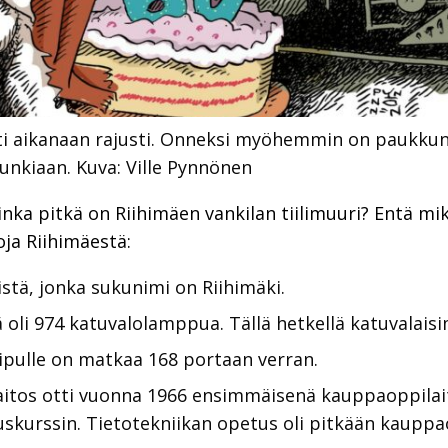
ti aikanaan rajusti. Onneksi myöhemmin on paukku
punkiaan.
Kuva: Ville Pynnönen
nka pitkä on Riihimäen vankilan tiilimuuri? Entä mi
oja Riihimäestä:
istä, jonka sukunimi on Riihimäki.
 oli 974 katuvalolamppua. Tällä hetkellä katuvalaisi
ipulle on matkaa 168 portaan verran.
aitos otti vuonna 1966 ensimmäisenä kauppaoppila
skurssin. Tietotekniikan opetus oli pitkään kauppao