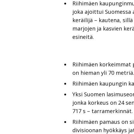
Riihimäen kaupunginmuse
joka ajoittui Suomessa 
keräilijä – kautena, sil
marjojen ja kasvien ker
esineitä.
Riihimäen korkeimmat pi
on hieman yli 70 metriä
Riihimäen kaupungin ka
Yksi Suomen lasimuseon
jonka korkeus on 24 sen
717 s – tarramerkinnät.
Riihimäen pamaus on si
divisioonan hyökkäys ja