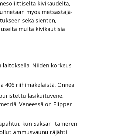
soliittiselta kivikaudelta,
i tunnetaan myös metsästäjä-
stukseen sekä sienten,
useita muita kivikautisia
laitoksella. Niiden korkeus
 406 riihimäkeläistä. Onnea!
uristettu lasikuituvene,
imetriä. Veneessä on Flipper
apahtui, kun Saksan Itämeren
a ollut ammusvaunu räjähti