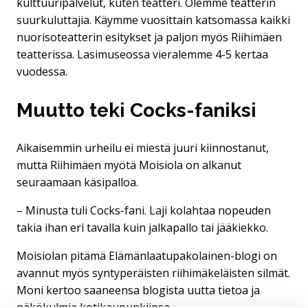
kulttuuripalvelut, kuten teatteri. Olemme teatterin
suurkuluttajia. Käymme vuosittain katsomassa kaikki
nuorisoteatterin esitykset ja paljon myös Riihimäen
teatterissa. Lasimuseossa vieralemme 4-5 kertaa
vuodessa.
Muutto teki Cocks-faniksi
Aikaisemmin urheilu ei miestä juuri kiinnostanut,
mutta Riihimäen myötä Moisiola on alkanut
seuraamaan käsipalloa.
– Minusta tuli Cocks-fani. Laji kolahtaa nopeuden
takia ihan eri tavalla kuin jalkapallo tai jääkiekko.
Moisiolan pitämä Elämänlaatupakolainen-blogi on
avannut myös syntyperäisten riihimäkeläisten silmät.
Moni kertoo saaneensa blogista uutta tietoa ja
näkökulmia kotikaupunkiinsa.