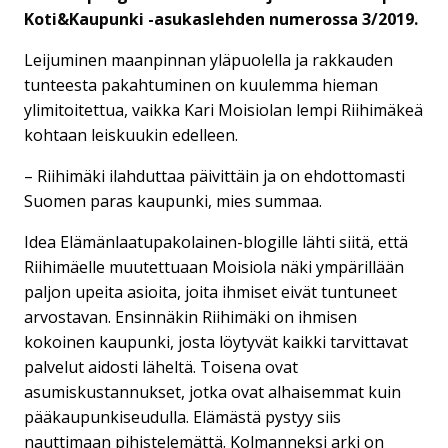
Koti&Kaupunki -asukaslehden numerossa 3/2019.
Leijuminen maanpinnan yläpuolella ja rakkauden
tunteesta pakahtuminen on kuulemma hieman
ylimitoitettua, vaikka Kari Moisiolan lempi Riihimäkeä
kohtaan leiskuukin edelleen.
– Riihimäki ilahduttaa päivittäin ja on ehdottomasti
Suomen paras kaupunki, mies summaa.
Idea Elämänlaatupakolainen-blogille lähti siitä, että
Riihimäelle muutettuaan Moisiola näki ympärillään
paljon upeita asioita, joita ihmiset eivät tuntuneet
arvostavan. Ensinnäkin Riihimäki on ihmisen
kokoinen kaupunki, josta löytyvät kaikki tarvittavat
palvelut aidosti läheltä. Toisena ovat
asumiskustannukset, jotka ovat alhaisemmat kuin
pääkaupunkiseudulla. Elämästä pystyy siis
nauttimaan pihistelemättä. Kolmanneksi arki on