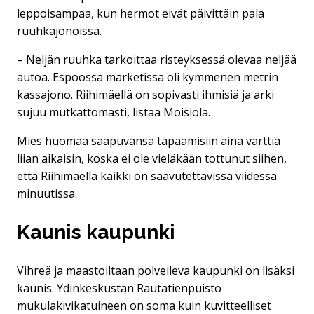
leppoisampaa, kun hermot eivät päivittäin pala
ruuhkajonoissa.
– Neljän ruuhka tarkoittaa risteyksessä olevaa neljää
autoa. Espoossa marketissa oli kymmenen metrin
kassajono. Riihimäellä on sopivasti ihmisiä ja arki
sujuu mutkattomasti, listaa Moisiola.
Mies huomaa saapuvansa tapaamisiin aina varttia
liian aikaisin, koska ei ole vieläkään tottunut siihen,
että Riihimäellä kaikki on saavutettavissa viidessä
minuutissa.
Kaunis kaupunki
Vihreä ja maastoiltaan polveileva kaupunki on lisäksi
kaunis. Ydinkeskustan Rautatienpuisto
mukulakivikatuineen on soma kuin kuvitteelliset