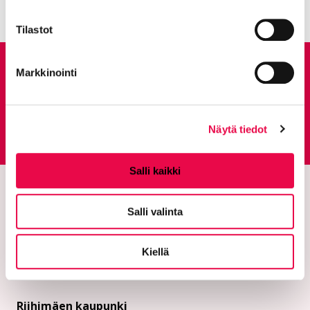
Tilastot
Anna palautetta
Markkinointi
Palautepalvelu
Näytä tiedot
Siirtyy ulkoiselle sivust
Salli kaikki
Salli valinta
Kiellä
Riihimäen kaupunki