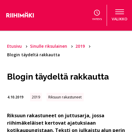
Hyppää sisältöön
VALIKKO
YHTEYS
Etusivu
Sinulle riksulainen
2019
Blogin täydeltä rakkautta
Blogin täydeltä rakkautta
4.10.2019
2019
Riksuun rakastuneet
Riksuun rakastuneet on juttusarja, jossa
riihimäkeläiset kertovat ajatuksiaan
kotikaupungistaan. Teksti on julkaistu alun perin