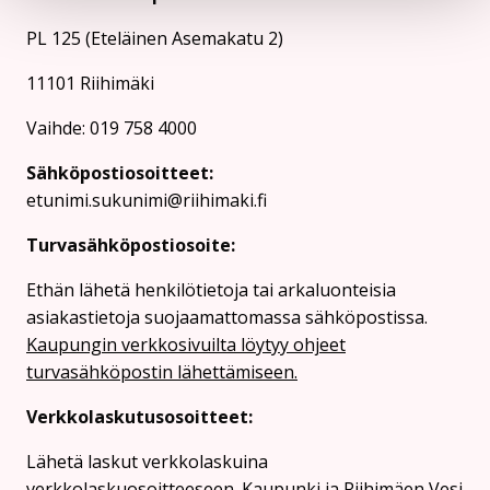
PL 125 (Eteläinen Asemakatu 2)
11101 Riihimäki
Vaihde: 019 758 4000
Sähköpostiosoitteet:
etunimi.sukunimi@riihimaki.fi
Turvasähköpostiosoite:
Ethän lähetä henkilötietoja tai arkaluonteisia
asiakastietoja suojaamattomassa sähköpostissa.
Kaupungin verkkosivuilta löytyy ohjeet
turvasähköpostin lähettämiseen.
Verkkolaskutusosoitteet:
Lähetä laskut verkkolaskuina
verkkolaskuosoitteeseen. Kaupunki ja Riihimäen Vesi