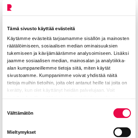
– Se, että on vertailukohtia ympäri maata, auttaa
näkemään miten hyvin asiat Riihimäellä ovat.
Tämä sivusto käyttää evästeitä
Kun kulkee avoimin silmin ja mielin, löytää aina jotain
Käytämme evästeitä tarjoamamme sisällön ja mainosten
uutta ja hienoa.
räätälöimiseen, sosiaalisen median ominaisuuksien
Anne Korkala
tukemiseen ja kävijämäärämme analysoimiseen. Lisäksi
jaamme sosiaalisen median, mainosalan ja analytiikka-
alan kumppaneillemme tietoja siitä, miten käytät
sivustoamme. Kumppanimme voivat yhdistää näitä
Jaa Facebookissa
Jaa LinkedInissä
Jaa X:ssä
Jaa WhasAppissa
Jaa:
tietoja muihin tietoihin, joita olet antanut heille tai joita on
kerätty, kun olet käyttänyt heidän palvelujaan. Voit
muuttaa hyväksyntääsi sivuston alalaidassa olevan
Julkaisu:
2019
Tietoa evästeistä
linkin kautta.
Suostumuksen
Välttämätön
valinta
Aihealueet:
Riksuun rakastuneet
Kaikki artikkelit:
Sinulle riksulainen
Mieltymykset