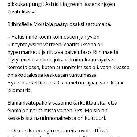
pikkukaupungit Astrid Lingrenin lastenkirjojen
kuvituksissa.
Riihimäelle Moisiola päätyi osaksi sattumalta.
– Halusimme kodin kolmostien ja hyvien
junayhteyksien varteen. Vaatimuksena oli
hypermarketit ja riittävä palvelutaso. Riihimäeltä
löytyi mieluisin koti, joka ei kuitenkaan sijaitse
kerrostalossa, kuten suunnitelmissa oli, vaan kivassa
omakotitalossa keskustan tuntumassa.
Hypermarkettiin on 20 kilometrin sijaan vain kolme
kilometriä.
Elämänlaatupakolaisasenne tarkoittaa sitä, että
elämä on nauttimista varten. Yksi Moisiolan
keskeisistä nautinnonaiheista on kulttuuri.
– Oikean kaupungin mittareita ovat riittävät