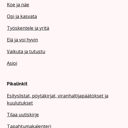
Koe ja näe
Opi ja kasvata
Työskentele ja yritä
Elä ja voi hyvin
Vaikuta ja tutustu
Asioi
Pikalinkit
Esityslistat, pöytäkirjat, viranhaltijapäätökset ja
kuulutukset
Tilaa uutiskirje
Tapahtumakalenteri