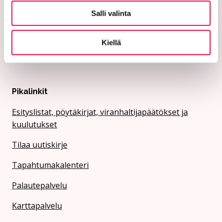
Salli valinta
Elä ja voi hyvin
Vaikuta ja tutustu
Kiellä
Asioi
Pikalinkit
Esityslistat, pöytäkirjat, viranhaltijapäätökset ja
kuulutukset
Tilaa uutiskirje
Tapahtumakalenteri
Palautepalvelu
Karttapalvelu