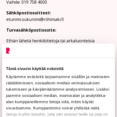
Vaihde: 019 758 4000
Sähköpostiosoitteet:
etunimi.sukunimi@riihimaki.fi
Turvasähköpostiosoite:
Ethän lähetä henkilötietoja tai arkaluonteisia
asiakastietoja suojaamattomassa sähköpostissa.
Kaupungin verkkosivuilta löytyy ohjeet
turvasähköpostin lähettämiseen.
Tämä sivusto käyttää evästeitä
Verkkolaskutusosoitteet:
Käytämme evästeitä tarjoamamme sisällön ja mainosten
Lähetä laskut verkkolaskuina
räätälöimiseen, sosiaalisen median ominaisuuksien
verkkolaskuosoitteeseen. Kaupunki ja Riihimäen Vesi
tukemiseen ja kävijämäärämme analysoimiseen. Lisäksi
eivät vastaanota laskuja sähköpostin liitteenä.
jaamme sosiaalisen median, mainosalan ja analytiikka-
alan kumppaneillemme tietoja siitä, miten käytät
Riihimäen kaupunki:
sivustoamme. Kumppanimme voivat yhdistää näitä
Verkkolaskutusosoite/OVT-tunnus
tietoja muihin tietoihin, joita olet antanut heille tai joita on