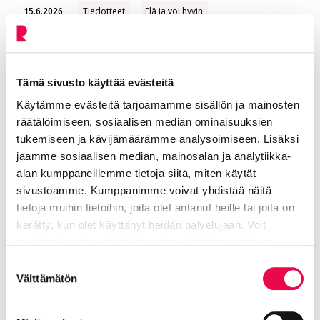
15.6.2026
Tiedotteet
Elä ja voi hyvin
Ympäristöterveydenhuolto
Uimakausi on alkanut – uimarantojen vedenlaatua
seurataan koko kesän ajan
Tämä sivusto käyttää evästeitä
Käytämme evästeitä tarjoamamme sisällön ja mainosten
7.8.2026
Tiedotteet
Opi ja kasvata
Lukio
räätälöimiseen, sosiaalisen median ominaisuuksien
Riihimäellä koulutaipaleensa aloittaa noin 225
tukemiseen ja kävijämäärämme analysoimiseen. Lisäksi
ekaluokkalaista
jaamme sosiaalisen median, mainosalan ja analytiikka-
alan kumppaneillemme tietoja siitä, miten käytät
sivustoamme. Kumppanimme voivat yhdistää näitä
tietoja muihin tietoihin, joita olet antanut heille tai joita on
31.7.2026
Tiedotteet
Asu ja rakenna
Joukkoliikenne
kerätty, kun olet käyttänyt heidän palvelujaan. Voit
Talviaikataulut tulevat voimaan 12. elokuuta –
muuttaa hyväksyntääsi sivuston alalaidassa olevan
joukkoliikenteen reitteihin ja lippuihin muutoksia
Tietoa evästeistä
linkin kautta.
Suostumuksen
Välttämätön
valinta
31.7.2026
Tiedotteet
Koe ja näe
Museot