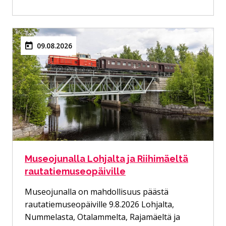
09.08.2026
Museojunalla Lohjalta ja Riihimäeltä
rautatiemuseopäiville
Museojunalla on mahdollisuus päästä
rautatiemuseopäiville 9.8.2026 Lohjalta,
Nummelasta, Otalammelta, Rajamäeltä ja