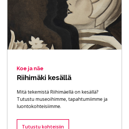
Koe ja näe
Riihimäki kesällä
Mitä tekemistä Riihimäellä on kesällä?
Tutustu museoihimme, tapahtumiimme ja
luontokohteisiimme.
Tutustu kohteisiin