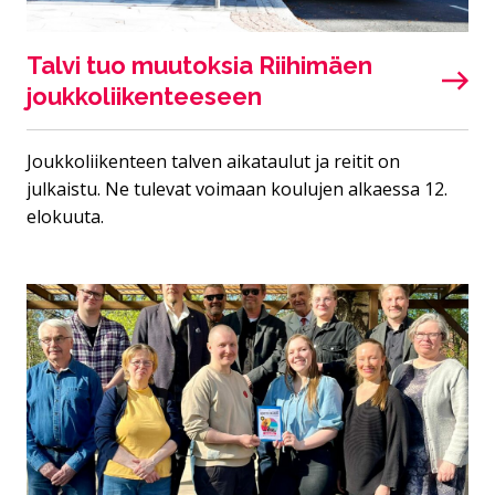
Talvi tuo muutoksia Riihimäen
joukkoliikenteeseen
Joukkoliikenteen talven aikataulut ja reitit on
julkaistu. Ne tulevat voimaan koulujen alkaessa 12.
elokuuta.