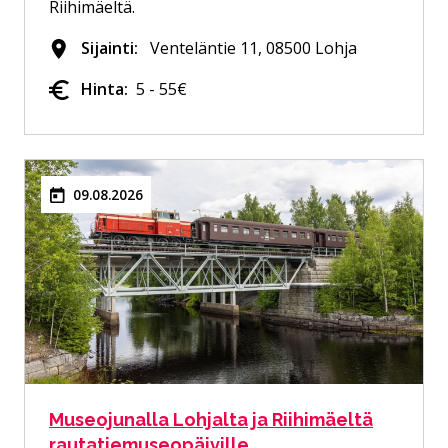
Riihimäeltä.
Sijainti:
Venteläntie 11, 08500 Lohja
Hinta:
5 - 55€
09.08.2026
Museojunalla Lohjalta ja Riihimäeltä
rautatiemuseopäiville