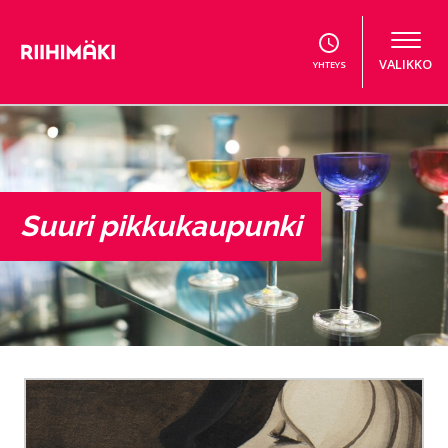
Hyppää sisältöön
VALIKKO
YHTEYS
Suuri pikkukaupunki