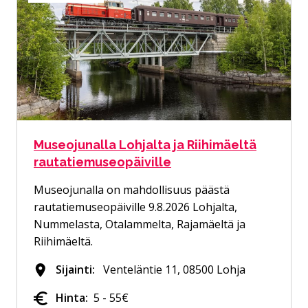
Museojunalla Lohjalta ja Riihimäeltä
rautatiemuseopäiville
Museojunalla on mahdollisuus päästä
rautatiemuseopäiville 9.8.2026 Lohjalta,
Nummelasta, Otalammelta, Rajamäeltä ja
Riihimäeltä.
Sijainti:
Venteläntie 11, 08500 Lohja
Hinta:
5 - 55€