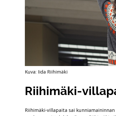
Kuva: Iida Riihimäki
Riihimäki-villap
Riihimäki-villapaita sai kunniamaininna