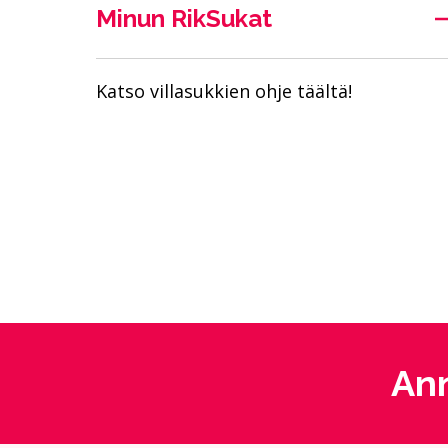
Minun RikSukat
Katso villasukkien ohje täältä!
Ann