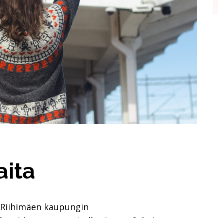
aita
n Riihimäen kaupungin