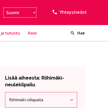
Yhteystiedot
 ja tutustu
Asioi
Hae
Lisää aiheesta: Riihimäki-
neulekilpailu
Riihimäki-villapaita
Nykyinen sivu
Klikkaa käyttääksesi valikkoa