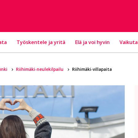
ata
Työskentele ja yritä
Elä ja voi hyvin
Vaikuta
unki
Riihimäki-neulekilpailu
Riihimäki-villapaita