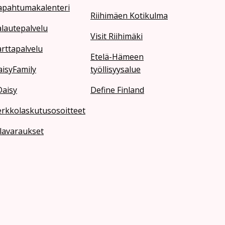
apahtumakalenteri
Riihimäen Kotikulma
lautepalvelu
Visit Riihimäki
rttapalvelu
Etelä-Hämeen
isyFamily
työllisyysalue
Daisy
Define Finland
erkkolaskutusosoitteet
lavaraukset