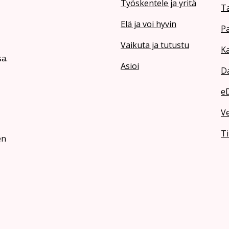
Työskentele ja yritä
T
Elä ja voi hyvin
Pa
Vaikuta ja tutustu
Ka
a.
Asioi
Da
e
V
Ti
en