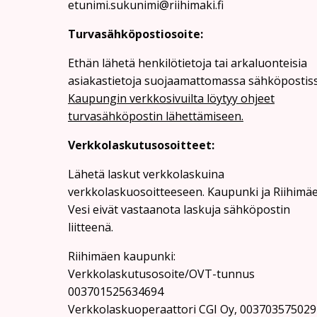
etunimi.sukunimi@riihimaki.fi
Turvasähköpostiosoite:
Ethän lähetä henkilötietoja tai arkaluonteisia
asiakastietoja suojaamattomassa sähköpostiss
Kaupungin verkkosivuilta löytyy ohjeet
turvasähköpostin lähettämiseen.
Verkkolaskutusosoitteet:
Lähetä laskut verkkolaskuina
verkkolaskuosoitteeseen. Kaupunki ja Riihimä
Vesi eivät vastaanota laskuja sähköpostin
liitteenä.
Riihimäen kaupunki:
Verkkolaskutusosoite/OVT-tunnus
003701525634694
Verkkolaskuoperaattori CGI Oy, 003703575029