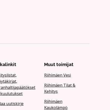
ikalinkit
Muut toimijat
ityslistat,
Riihimäen Vesi
ytäkirjat,
Riihimäen Tilat &
ranhaltijapäätökset
Kehitys
 kuulutukset
Riihimäen
laa uutiskirje
Kaukolämpö