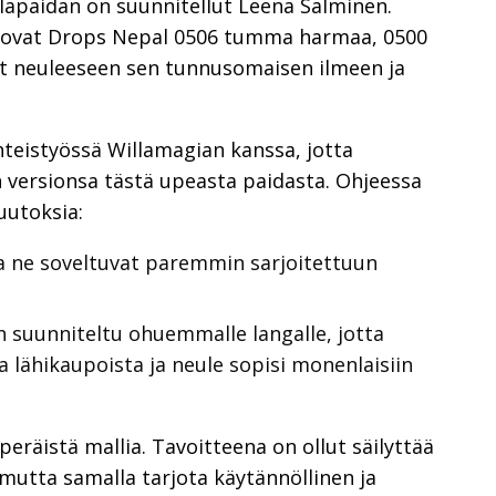
illapaidan on suunnitellut Leena Salminen.
t ovat Drops Nepal 0506 tumma harmaa, 0500
at neuleeseen sen tunnusomaisen ilmeen ja
hteistyössä Willamagian kanssa, jotta
versionsa tästä upeasta paidasta. Ohjeessa
uutoksia:
a ne soveltuvat paremmin sarjoitettuun
n suunniteltu ohuemmalle langalle, jotta
a lähikaupoista ja neule sopisi monenlaisiin
räistä mallia. Tavoitteena on ollut säilyttää
 mutta samalla tarjota käytännöllinen ja