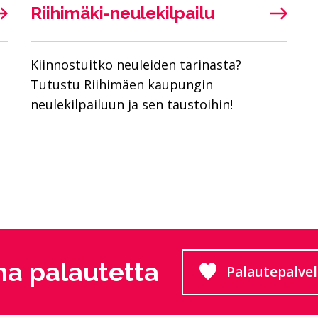
Riihimäki-neulekilpailu
Kiinnostuitko neuleiden tarinasta?
Tutustu Riihimäen kaupungin
neulekilpailuun ja sen taustoihin!
a palautetta
Palautepalve
Siirtyy