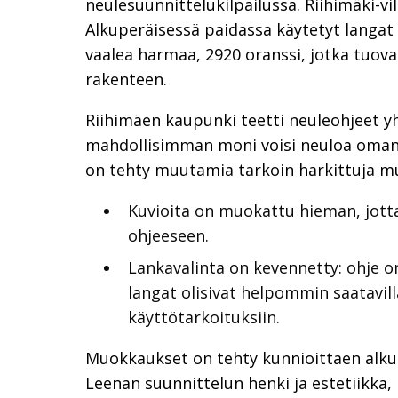
neulesuunnittelukilpailussa. Riihimäki-v
Alkuperäisessä paidassa käytetyt langa
vaalea harmaa, 2920 oranssi, jotka tuov
rakenteen.
Riihimäen kaupunki teetti neuleohjeet y
mahdollisimman moni voisi neuloa oman 
on tehty muutamia tarkoin harkittuja m
Kuvioita on muokattu hieman, jott
ohjeeseen.
Lankavalinta on kevennetty: ohje o
langat olisivat helpommin saatavill
käyttötarkoituksiin.
Muokkaukset on tehty kunnioittaen alkupe
Leenan suunnittelun henki ja estetiikka,