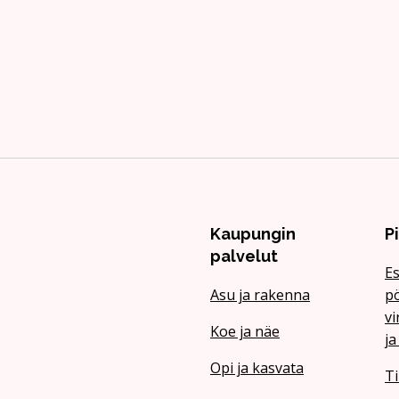
Kaupungin
P
palvelut
Es
Asu ja rakenna
pö
vi
Koe ja näe
ja
Opi ja kasvata
Ti