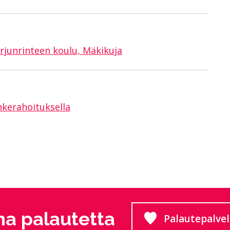
rjunrinteen koulu, Mäkikuja
kerahoituksella
a palautetta
Palautepalve
Siirtyy