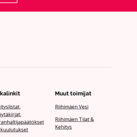
ikalinkit
Muut toimijat
ityslistat,
Riihimäen Vesi
ytäkirjat,
Riihimäen Tilat &
ranhaltijapäätökset
Kehitys
 kuulutukset