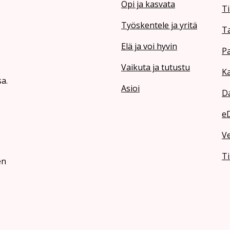
Opi ja kasvata
Ti
Työskentele ja yritä
T
Elä ja voi hyvin
Pa
Vaikuta ja tutustu
Ka
a.
Asioi
Da
e
V
Ti
en