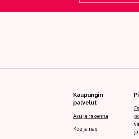
Kaupungin
P
palvelut
Es
Asu ja rakenna
pö
vi
Koe ja näe
ja