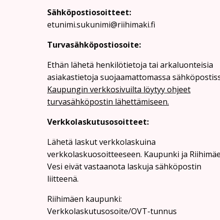
Sähköpostiosoitteet:
etunimi.sukunimi@riihimaki.fi
Turvasähköpostiosoite:
Ethän lähetä henkilötietoja tai arkaluonteisia
asiakastietoja suojaamattomassa sähköpostiss
Kaupungin verkkosivuilta löytyy ohjeet
turvasähköpostin lähettämiseen.
Verkkolaskutusosoitteet:
Lähetä laskut verkkolaskuina
verkkolaskuosoitteeseen. Kaupunki ja Riihimä
Vesi eivät vastaanota laskuja sähköpostin
liitteenä.
Riihimäen kaupunki:
Verkkolaskutusosoite/OVT-tunnus