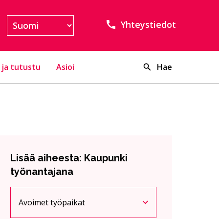
Yhteystiedot
 ja tutustu
Asioi
Hae
Lisää aiheesta: Kaupunki
työnantajana
Avoimet työpaikat
Nykyinen sivu
Klikkaa käyttääksesi valikkoa