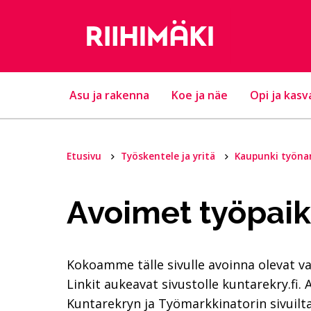
Hyppää sisältöön
Asu ja rakenna
Koe ja näe
Opi ja kasv
Etusivu
Työskentele ja yritä
Kaupunki työna
Avoimet työpaik
Kokoamme tälle sivulle avoinna olevat vak
Linkit aukeavat sivustolle kuntarekry.f
Kuntarekryn ja Työmarkkinatorin sivuilt