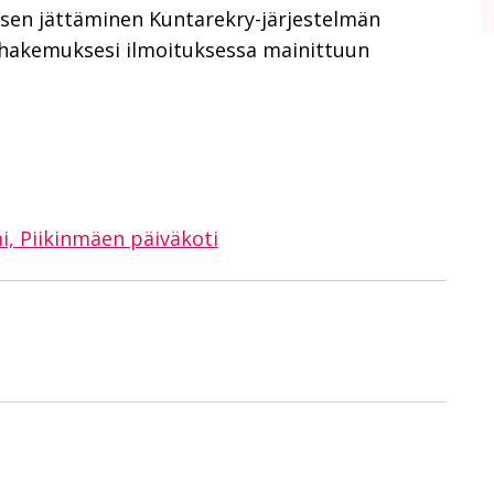
ksen jättäminen Kuntarekry-järjestelmän
aa hakemuksesi ilmoituksessa mainittuun
, Piikinmäen päiväkoti