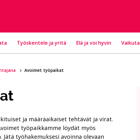
ata
Työskentele ja yritä
Elä ja voi hyvin
Vaikuta
ntajana
Avoimet työpaikat
at
ituiset ja määräaikaiset tehtävät ja virat.
i. Avoimet työpaikkamme löydät myös
a. Jätä työhakemuksesi avoinna olevaan