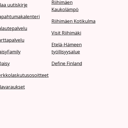
Riihimäen
laa uutiskirje
Kaukolämpö
apahtumakalenteri
Riihimäen Kotikulma
lautepalvelu
Visit Riihimäki
rttapalvelu
Etelä-Hämeen
isyFamily
työllisyysalue
Daisy
Define Finland
erkkolaskutusosoitteet
lavaraukset