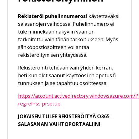
Rekisteröi puhelinnumerosi
käytettäväksi
salasanojen vaihdossa. Puhelinnumero ei
tule minnekään näkyviin vaan on
tarkoitettu vain tähän tarkoitukseen. Myös
sähköpostiosoitteen voi antaa
rekisteröitymisen yhteydessä.
Rekisteröinti tehdään vain yhden kerran,
heti kun olet saanut käyttöösi rhlopetus.fi -
tunnuksen ja se tapahtuu osoitteessa:
https://account.activedirectory.windowsazure.com/
regref=ss prsetup
JOKAISEN TULEE REKISTERÖITYÄ O365 -
SALASANAN VAIHTOPORTAALIIN!