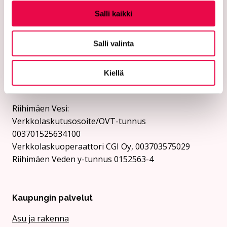
verkkolaskuosoitteeseen. Kaupunki ja Riihimäen Vesi
Salli kaikki
eivät vastaanota laskuja sähköpostin liitteenä.
Riihimäen kaupunki:
Salli valinta
Verkkolaskutusosoite/OVT-tunnus
003701525634694
Kiellä
Verkkolaskuoperaattori CGI Oy, 003703575029
Kaupungin y-tunnus 0152563-4
Rii­hi­mäen Vesi:
Verkkolaskutusosoite/OVT-tunnus
003701525634100
Verkkolaskuoperaattori CGI Oy, 003703575029
Riihimäen Veden y-tunnus 0152563-4
Kaupungin palvelut
Asu ja rakenna