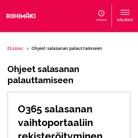
Hyppää sisältöön
VALIKKO
YHTEYS
Etusivu
Ohjeet salasanan palauttamiseen
Ohjeet salasanan
palauttamiseen
O365 salasanan
vaihtoportaaliin
rekisteröityminen