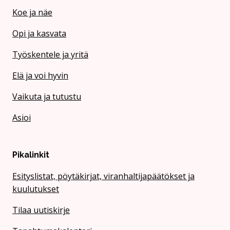
Koe ja näe
Opi ja kasvata
Työskentele ja yritä
Elä ja voi hyvin
Vaikuta ja tutustu
Asioi
Pikalinkit
Esityslistat, pöytäkirjat, viranhaltijapäätökset ja
kuulutukset
Tilaa uutiskirje