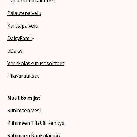
Tapahtumakalenteri
Palautepalvelu
Karttapalvelu
DaisyFamily
eDaisy
Verkkolaskutusosoitteet
Tilavaraukset
Muut toimijat
Riihimäen Vesi
Riihimäen Tilat & Kehitys
Riihimäen Kaukolämpö