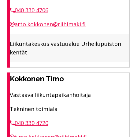
040 330 4706
arto.kokkonen@riihimaki.fi
Liikuntakeskus vastuualue Urheilupuiston
kentät
Kokkonen Timo
Vastaava liikuntapaikanhoitaja
Tekninen toimiala
040 330 4720