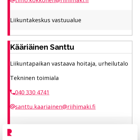
timo.kokkonen@riihimaki.fi
Liikuntakeskus vastuualue
Kääriäinen Santtu
Liikuntapaikan vastaava hoitaja, urheilutalo
Tekninen toimiala
040 330 4741
santtu.kaariainen@riihimaki.fi
Liikuntakeskus vastuualue