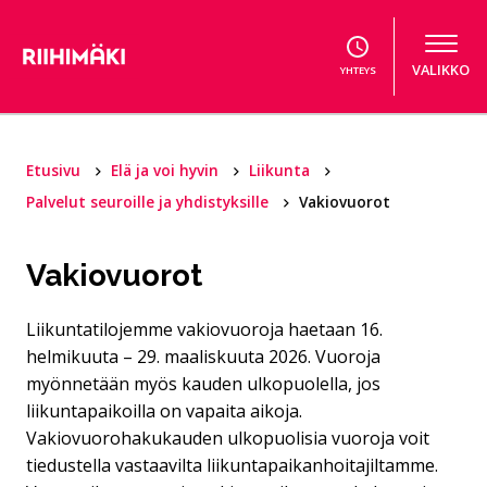
Hyppää sisältöön
VALIKKO
YHTEYS
Etusivu
Elä ja voi hyvin
Liikunta
Palvelut seuroille ja yhdistyksille
Vakiovuorot
Vakiovuorot
Liikuntatilojemme vakiovuoroja haetaan 16.
helmikuuta – 29. maaliskuuta 2026. Vuoroja
myönnetään myös kauden ulkopuolella, jos
liikuntapaikoilla on vapaita aikoja.
Vakiovuorohakukauden ulkopuolisia vuoroja voit
tiedustella vastaavilta liikuntapaikanhoitajiltamme.