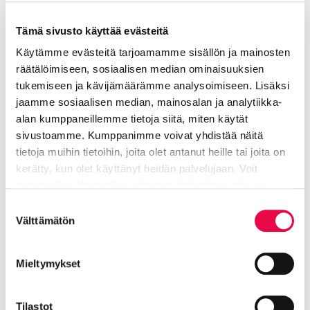
Rantsi Markus
Tämä sivusto käyttää evästeitä
Käytämme evästeitä tarjoamamme sisällön ja mainosten
Liikuntapäällikkö
räätälöimiseen, sosiaalisen median ominaisuuksien
tukemiseen ja kävijämäärämme analysoimiseen. Lisäksi
Tekninen toimiala
jaamme sosiaalisen median, mainosalan ja analytiikka-
alan kumppaneillemme tietoja siitä, miten käytät
040 485 4605
sivustoamme. Kumppanimme voivat yhdistää näitä
tietoja muihin tietoihin, joita olet antanut heille tai joita on
markus.rantsi@riihimaki.fi
kerätty, kun olet käyttänyt heidän palvelujaan. Voit
muuttaa hyväksyntääsi sivuston alalaidassa olevan
Tietoa evästeistä
linkin kautta.
Liikuntakeskus vastuualue
Suostumuksen
Välttämätön
valinta
Mieltymykset
Tilastot