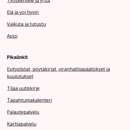
Työskentele ja yritä
Elä ja voi hyvin
Vaikuta ja tutustu
Asioi
Pikalinkit
Esityslistat, pöytäkirjat, viranhaltijapäätökset ja
kuulutukset
Tilaa uutiskirje
Tapahtumakalenteri
Palautepalvelu
Karttapalvelu