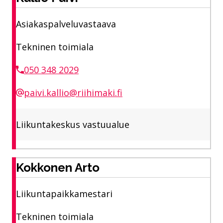
Asiakaspalveluvastaava
Tekninen toimiala
050 348 2029
paivi.kallio@riihimaki.fi
Liikuntakeskus vastuualue
Kokkonen Arto
Liikuntapaikkamestari
Tekninen toimiala