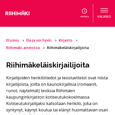
Hyppää sisältöön
VALIKKO
YHTEYS
Etusivu
Elä ja voi hyvin
Kirjasto
Riihimäki-aineistoa
Riihimäkeläiskirjailijoita
Riihimäkeläiskirjailijoita
Kirjailijoiden henkilötiedot ja teosluettelot ovat niistä
kirjailijoista, joilta on kaunokirjallisia (romaanit,
runot, näytelmät) teoksia Riihimäen
kaupunginkirjaston kotiseutukokoelmassa.
Kotiseutukirjailijaksi katsotaan henkilö, joka on
syntynyt, käynyt koulua tai elänyt huomattavan osan