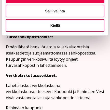
11101 Riihimäki
Vaihde: 019 758 4000
Salli valinta
Sähköpostiosoitteet:
Kiellä
etunimi.sukunimi@riihimaki.fi
Turvasähköpostiosoite:
Ethän lähetä henkilötietoja tai arkaluonteisia
asiakastietoja suojaamattomassa sähköpostissa.
Kaupungin verkkosivuilta löytyy ohjeet
turvasähköpostin lähettämiseen.
Verkkolaskutusosoitteet:
Lähetä laskut verkkolaskuina
verkkolaskuosoitteeseen. Kaupunki ja Riihimäen Vesi
eivät vastaanota laskuja sähköpostin liitteenä.
Riihimäen kaupunki: