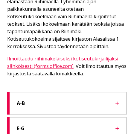
elämästään Riihimäellä. Lyhemmän ajan
paikkakunnalla asuneelta otetaan
kotiseutukokoelmaan vain Riihimäellä kirjoitetut
teokset. Lisäksi kokoelmaan kerätään teoksia joissa
tapahtumapaikkana on Riihimäki.
Kotiseutukokoelma sijaitsee kirjaston Alasalissa 1.
kerroksessa. Sivustoa täydennetään ajoittain.
Ilmoittaudu riihimäkeläiseksi kotiseutukirjailijaksi
sähköisesti (forms.office.com)
. Voit ilmoittautua myös
kirjastosta saatavalla lomakkeella.
A-B
E-G