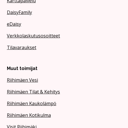
Karttapalvelu
DaisyFamily
eDaisy
Verkkolaskutusosoitteet
Tilavaraukset
Muut toimijat
Riihimäen Vesi
Riihimäen Tilat & Kehitys
Riihimäen Kaukolämpö
Riihimäen Kotikulma
Visit Riihimäki