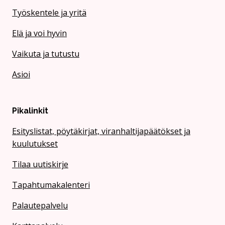
Työskentele ja yritä
Elä ja voi hyvin
Vaikuta ja tutustu
Asioi
Pikalinkit
Esityslistat, pöytäkirjat, viranhaltijapäätökset ja
kuulutukset
Tilaa uutiskirje
Tapahtumakalenteri
Palautepalvelu