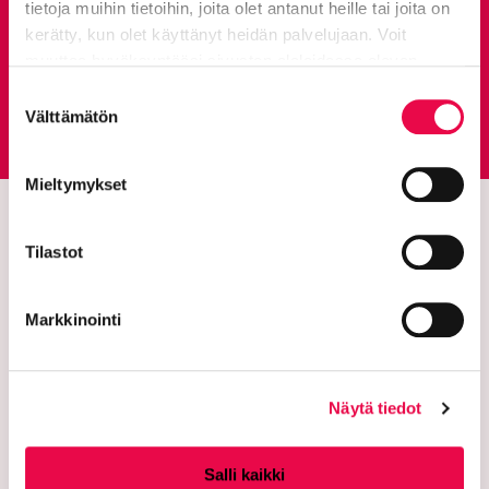
tietoja muihin tietoihin, joita olet antanut heille tai joita on
Anna palautetta
kerätty, kun olet käyttänyt heidän palvelujaan. Voit
muuttaa hyväksyntääsi sivuston alalaidassa olevan
Tietoa evästeistä
linkin kautta.
Suostumuksen
Palautepalvelu
Välttämätön
valinta
Siirtyy ulkoiselle sivust
Mieltymykset
Tilastot
Markkinointi
Riihimäen kaupunki
Näytä tiedot
PL 125 (Eteläinen Asemakatu 2)
Salli kaikki