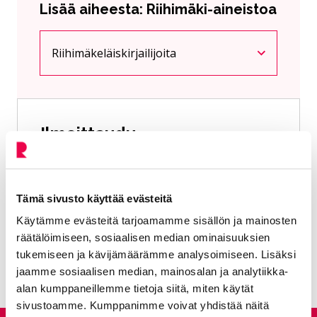
Lisää aiheesta: Riihimäki-aineistoa
Riihimäkeläiskirjailijoita
Nykyinen sivu
Klikkaa käyttääksesi valikkoa
Ilmoittaudu
riihimäkeläiskirjailijaksi!
Tämä sivusto käyttää evästeitä
Riihimäkeläiskirjailija –
Käytämme evästeitä tarjoamamme sisällön ja mainosten
Siirtyy ulkoiselle sivustolle
ilmoittautumislomake
räätälöimiseen, sosiaalisen median ominaisuuksien
tukemiseen ja kävijämäärämme analysoimiseen. Lisäksi
jaamme sosiaalisen median, mainosalan ja analytiikka-
alan kumppaneillemme tietoja siitä, miten käytät
sivustoamme. Kumppanimme voivat yhdistää näitä