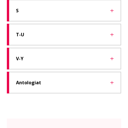
S
T-U
V-Y
Antologiat