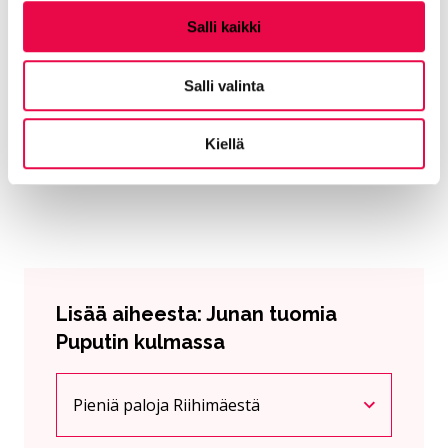
Salli kaikki
Arvo Turtiainen
Salli valinta
L. Onerva ja Eino Leino
Kiellä
Lisää aiheesta: Junan tuomia
Puputin kulmassa
Pieniä paloja Riihimäestä
Nykyinen sivu
Klikkaa käyttääksesi valikkoa