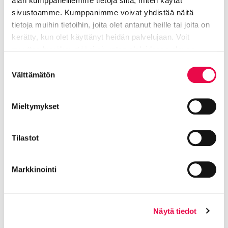
alan kumppaneillemme tietoja siitä, miten käytät
Markku Turunen: Vettä kevyempää
sivustoamme. Kumppanimme voivat yhdistää näitä
tietoja muihin tietoihin, joita olet antanut heille tai joita on
kerätty, kun olet käyttänyt heidän palvelujaan. Voit
Antti Tuuri: Suuri viljajuna Siperiasta
muuttaa hyväksyntääsi sivuston alalaidassa olevan
Tietoa evästeistä
linkin kautta.
Suostumuksen
Välttämätön
valinta
Vesa Vanhanen: Seitsemän oikein
Mieltymykset
Kirjailijoiden kokemuksia
Tilastot
Riihimäellä
Markkinointi
Näytä tiedot
Jarno Pennanen