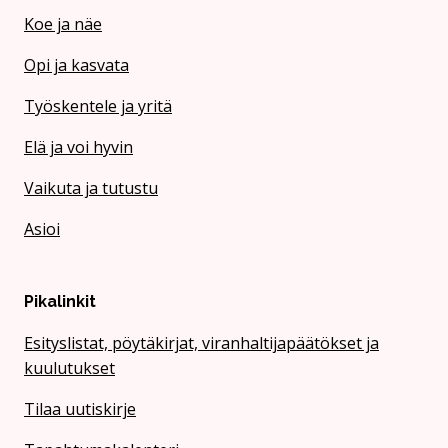
Koe ja näe
Opi ja kasvata
Työskentele ja yritä
Elä ja voi hyvin
Vaikuta ja tutustu
Asioi
Pikalinkit
Esityslistat, pöytäkirjat, viranhaltijapäätökset ja
kuulutukset
Tilaa uutiskirje