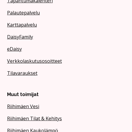
Tapahtumakalenteri
Palautepalvelu
Karttapalvelu
DaisyFamily
eDaisy
Verkkolaskutusosoitteet
Tilavaraukset
Muut toimijat
Riihimäen Vesi
Riihimäen Tilat & Kehitys
Riihimäen Kaukolämpö