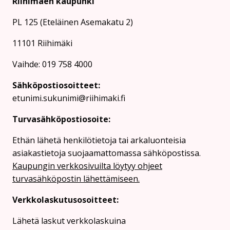
Riihimäen kaupunki
PL 125 (Eteläinen Asemakatu 2)
11101 Riihimäki
Vaihde: 019 758 4000
Sähköpostiosoitteet:
etunimi.sukunimi@riihimaki.fi
Turvasähköpostiosoite:
Ethän lähetä henkilötietoja tai arkaluonteisia
asiakastietoja suojaamattomassa sähköpostissa.
Kaupungin verkkosivuilta löytyy ohjeet
turvasähköpostin lähettämiseen.
Verkkolaskutusosoitteet:
Lähetä laskut verkkolaskuina