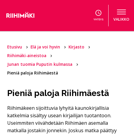
Hyppää sisältöön
VALIKKO
YHTEYS
Etusivu
Elä ja voi hyvin
Kirjasto
Riihimäki-aineistoa
Junan tuomia Puputin kulmassa
Pieniä paloja Riihimäestä
Pieniä paloja Riihimäestä
Riihimäkeen sijoittuvia lyhyitä kaunokirjallisia
katkelmia sisältyy usean kirjailijan tuotantoon.
Useimmiten viivähdetään Riihimäen asemalla
matkalla jostakin jonnekin. Joskus matka päättyy