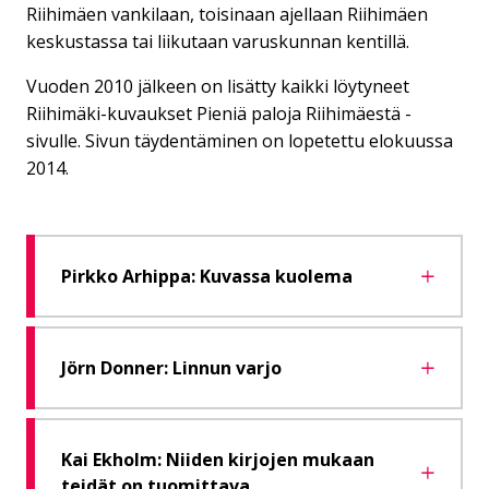
Riihimäen vankilaan, toisinaan ajellaan Riihimäen
keskustassa tai liikutaan varuskunnan kentillä.
Vuoden 2010 jälkeen on lisätty kaikki löytyneet
Riihimäki-kuvaukset Pieniä paloja Riihimäestä -
sivulle. Sivun täydentäminen on lopetettu elokuussa
2014.
Pirkko Arhippa: Kuvassa kuolema
Jörn Donner: Linnun varjo
Kai Ekholm: Niiden kirjojen mukaan
teidät on tuomittava