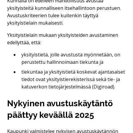
Kunnalla on edelleen mahdollisuus avustaa
yksityisteitä kunnalliseen itsehallintoon perustuen.
Avustuskriteerien tulee kuitenkin täyttyä
yksityistielain mukaisesti.
Yksityistielain mukaan yksityisteiden avustaminen
edellyttää, että:
yksityistietä, jolle avustusta myönnetään, on
perustettu hallinnoimaan tiekunta ja
tiekuntaa ja yksityistietä koskevat ajantasaiset
tiedot ovat yksityistierekisterissä sekä tie- ja
katuverkon tietojärjestelmässä (Digiroad).
Nykyinen avustuskäytäntö
päättyy keväällä 2025
Kaupunki valmistelee nykyisen avustuskäytännön