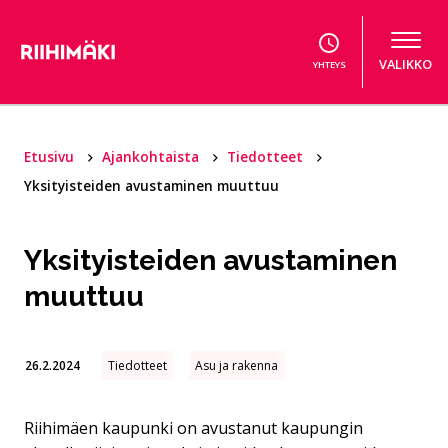
Hyppää sisältöön
VALIKKO
YHTEYS
Etusivu
Ajankohtaista
Tiedotteet
Yksityisteiden avustaminen muuttuu
Yksityisteiden avustaminen
muuttuu
26.2.2024
Tiedotteet
Asu ja rakenna
Riihimäen kaupunki on avustanut kaupungin