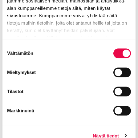
jaamme sosiaalisen median, mainosalan ja analytiikka-
Katso tarkemmat tapahtumatiedot
täältä.
alan kumppaneillemme tietoja siitä, miten käytät
sivustoamme. Kumppanimme voivat yhdistää näitä
Lisätiedot
tietoja muihin tietoihin, joita olet antanut heille tai joita on
kerätty, kun olet käyttänyt heidän palvelujaan. Voit
Kaupungin lähettämä kirje avustusta saaneille
muuttaa hyväksyntääsi sivuston alalaidassa olevan
tiekunnille ja muille tuensaajille 19.2
.
Tietoa evästeistä
linkin kautta.
Suostumuksen
Välttämätön
valinta
Lisätietoja tiekuntien perustamisesta ja
avustamisesta esimerkiksi sivustolla
www.tieyhdistys.fi
.
Mieltymykset
Tilastot
Jaa Facebookissa
Jaa LinkedInissä
Jaa X:ssä
Jaa WhasAppissa
Jaa:
Markkinointi
Kategorioiden arkisto:
Tiedotteet
Aihealueet:
Asu ja rakenna
Näytä tiedot