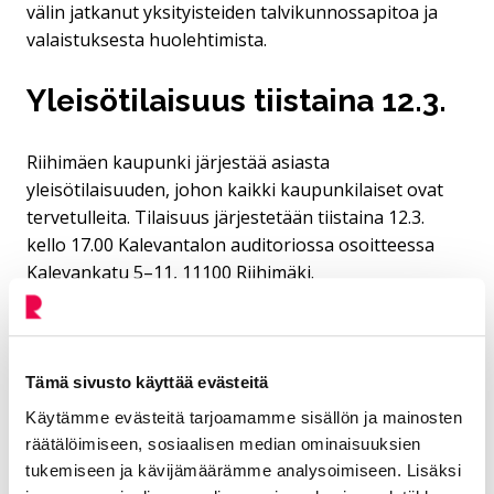
välin jatkanut yksityisteiden talvikunnossapitoa ja
valaistuksesta huolehtimista.
Yleisötilaisuus tiistaina 12.3.
Riihimäen kaupunki järjestää asiasta
yleisötilaisuuden, johon kaikki kaupunkilaiset ovat
tervetulleita. Tilaisuus järjestetään tiistaina 12.3.
kello 17.00 Kalevantalon auditoriossa osoitteessa
Kalevankatu 5–11, 11100 Riihimäki.
Tilaisuutta varten kaupungille voi toimittaa
etukäteen aiheeseen liittyviä kysymyksiä, joita
käsitellään paikan päällä. Kysymykset voi lähettää
Tämä sivusto käyttää evästeitä
osoitteeseen kirjaamo@riihimaki.fi viimeistään 4.3.
Käytämme evästeitä tarjoamamme sisällön ja mainosten
mennessä, viestiin merkintä Yksityisteiden
räätälöimiseen, sosiaalisen median ominaisuuksien
avustaminen KH/1277/2021.
tukemiseen ja kävijämäärämme analysoimiseen. Lisäksi