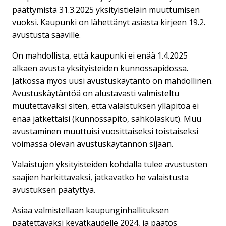
päättymistä 31.3.2025 yksityistielain muuttumisen
vuoksi. Kaupunki on lähettänyt asiasta kirjeen 19.2.
avustusta saaville.
On mahdollista, että kaupunki ei enää 1.4.2025
alkaen avusta yksityisteiden kunnossapidossa.
Jatkossa myös uusi avustuskäytäntö on mahdollinen.
Avustuskäytäntöä on alustavasti valmisteltu
muutettavaksi siten, että valaistuksen ylläpitoa ei
enää jatkettaisi (kunnossapito, sähkölaskut). Muu
avustaminen muuttuisi vuosittaiseksi toistaiseksi
voimassa olevan avustuskäytännön sijaan.
Valaistujen yksityisteiden kohdalla tulee avustusten
saajien harkittavaksi, jatkavatko he valaistusta
avustuksen päätyttyä.
Asiaa valmistellaan kaupunginhallituksen
päätettäväksi kevätkaudelle 2024, ja päätös