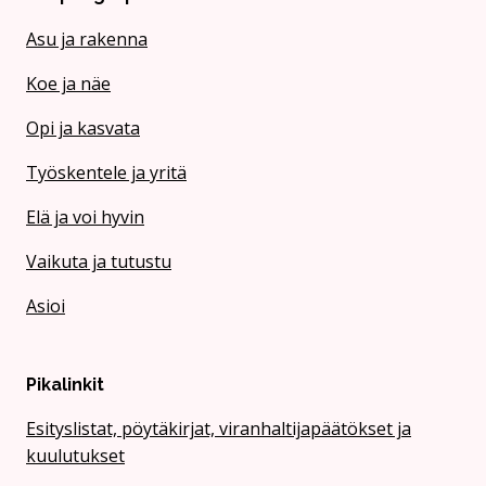
Asu ja rakenna
Koe ja näe
Opi ja kasvata
Työskentele ja yritä
Elä ja voi hyvin
Vaikuta ja tutustu
Asioi
Pikalinkit
Esityslistat, pöytäkirjat, viranhaltijapäätökset ja
kuulutukset