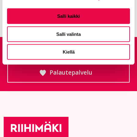
Kaikki artikkelit:
Ajankohtaista
Salli kaikki
Salli valinta
Anna palautetta
Kiellä
Palautepalvelu
Siirtyy ulkoiselle sivust