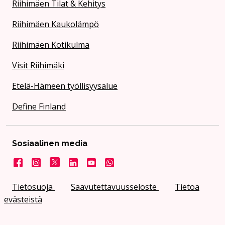
Riihimäen Tilat & Kehitys
Riihimäen Kaukolämpö
Riihimäen Kotikulma
Visit Riihimäki
Etelä-Hämeen työllisyysalue
Define Finland
Sosiaalinen media
Facebook
Instagram
X
LinkedIn
YouTube
Kaupunki WhatsApissa
Tietosuoja
Saavutettavuusseloste
Tietoa
evästeistä