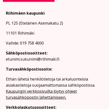
Riihimäen kaupunki
PL 125 (Eteläinen Asemakatu 2)
11101 Riihimäki
Vaihde: 019 758 4000
Sähköpostiosoitteet:
etunimi.sukunimi@riihimaki.fi
Turvasähköpostiosoite:
Ethän lähetä henkilötietoja tai arkaluonteisia
asiakastietoja suojaamattomassa sähköpostissa.
Kaupungin verkkosivuilta löytyy ohjeet
turvasähköpostin lähettämiseen.
Verkkolaskutusosoitteet: