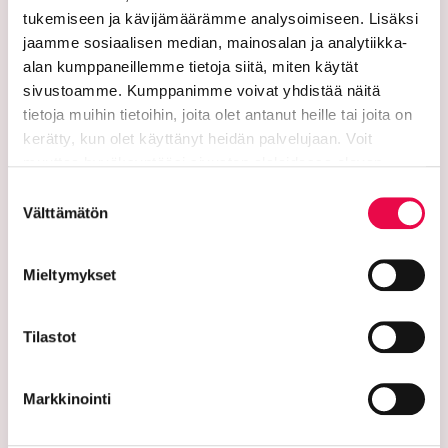
tukemiseen ja kävijämäärämme analysoimiseen. Lisäksi
jaamme sosiaalisen median, mainosalan ja analytiikka-
alan kumppaneillemme tietoja siitä, miten käytät
sivustoamme. Kumppanimme voivat yhdistää näitä
tietoja muihin tietoihin, joita olet antanut heille tai joita on
Staden Riihimäki
kerätty, kun olet käyttänyt heidän palvelujaan. Voit
muuttaa hyväksyntääsi sivuston alalaidassa olevan
Box 125 (Eteläinen Asemakatu 2)
Tietoa evästeistä
linkin kautta.
Suostumuksen
Välttämätön
11101 Riihimäki
valinta
Växel: 019 758 4000
Mieltymykset
Mejladresser:
förnamn.efternamn@riihimaki.fi
Tilastot
Säkerhets-e-postadress:
Markkinointi
Skicka inte personlig information eller känslig
kundinformation i ett oskyddat e-postmeddelande.