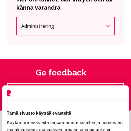
känna varandra
Administrering
Nuvarande sida
Klicka för att komma åt menyn
Ge feedback
Feedbacktjänst
Går till en extern sida
Tämä sivusto käyttää evästeitä
Käytämme evästeitä tarjoamamme sisällön ja mainosten
räätälöimiseen, sosiaalisen median ominaisuuksien