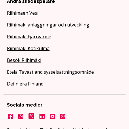
Andra skådespelare
Riihimäen Vesi
Riihimäki anläggningar och utveckling
Riihimäki Fjärrvärme
Riihimäki Kotikulma
Besök Riihimäki
Etelä Tavastland sysselsättningsområde
Definiera Finland
Sociala medier
Facebook
Instagram
X
LinkedIn
Youtube
Stad på WhatsApp