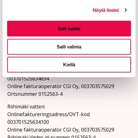
Instruktioner för att skicka ett säkerhetsmejl finns
på stadens hemsida.
Näytä tiedot
Onlinefaktureringsadresser:
Salli kaikki
Skicka fakturor som e-fakturor till e-
fakturaadressen. Staden och Riihimäki Vesi tar inte
Salli valinta
emot fakturor som e-postbilagor.
Staden Riihimäki:
Kiellä
Onlinefaktureringsadress/OVT-kod
003701525634694
Online fakturaoperatör CGI Oy, 003703575029
Ortsnummer 0152563-4
Riihimäki vatten:
Onlinefaktureringsadress/OVT-kod
003701525634100
Online fakturaoperatör CGI Oy, 003703575029
Riihimäki Vedes id-nummer 0152563-4