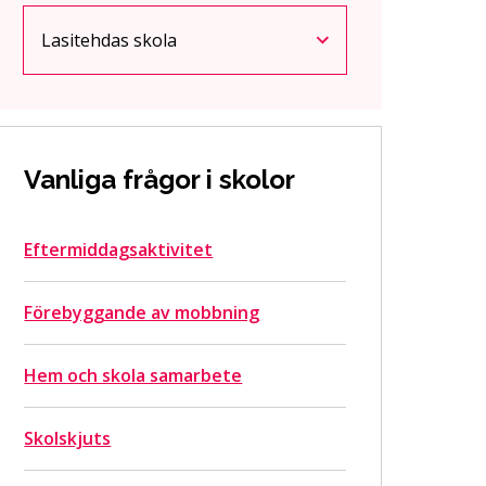
Lasitehdas skola
Nuvarande sida
Klicka för att komma åt menyn
Vanliga frågor i skolor
Eftermiddagsaktivitet
Förebyggande av mobbning
Hem och skola samarbete
Skolskjuts