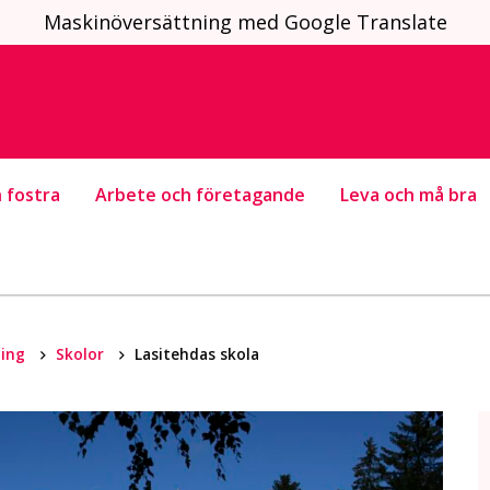
Maskinöversättning med Google Translate
 fostra
Arbete och företagande
Leva och må bra
ning
Skolor
Lasitehdas skola