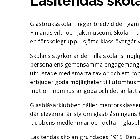
Lasitehdas skol
Glasbruksskolan ligger bredvid den gam
Finlands vilt- och jaktmuseum. Skolan ha
en förskolegrupp. I sjätte klass övergår v
Skolans styrkor är den lilla skolans möjl
personalens gemensamma engagemang oc
utrustade med smarta tavlor och ett rob
erbjuder goda möjligheter till utomhusm
motion inomhus är goda och det är lätt at
Glasblåsarklubben håller mentorsklasser
där eleverna lär sig om glasblåsningens 
klubbens medlemmar och deltar i glasblå
Lasitehdas skolan grundades 1915. Den u