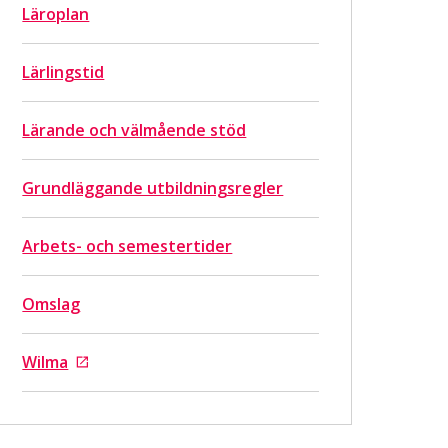
Läroplan
Lärlingstid
Lärande och välmående stöd
Grundläggande utbildningsregler
Arbets- och semestertider
Omslag
Wilma
Går till en extern sida