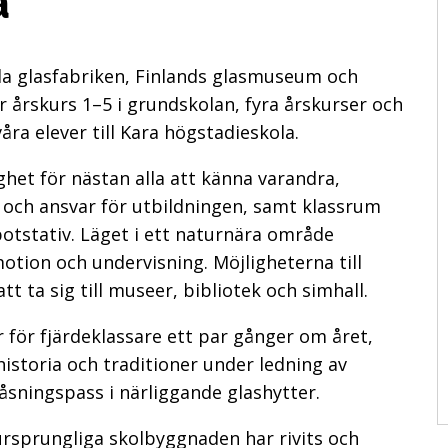
a
la glasfabriken, Finlands glasmuseum och
r årskurs 1–5 i grundskolan, fyra årskurser och
åra elever till Kara högstadieskola.
ighet för nästan alla att känna varandra,
h ansvar för utbildningen, samt klassrum
otstativ. Läget i ett naturnära område
otion och undervisning. Möjligheterna till
t ta sig till museer, bibliotek och simhall.
 för fjärdeklassare ett par gånger om året,
historia och traditioner under ledning av
sningspass i närliggande glashytter.
rsprungliga skolbyggnaden har rivits och