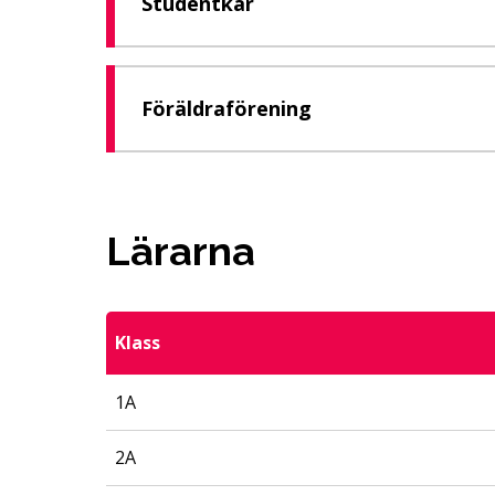
Studentkår
Föräldraförening
Lärarna
Klass
1A
2A