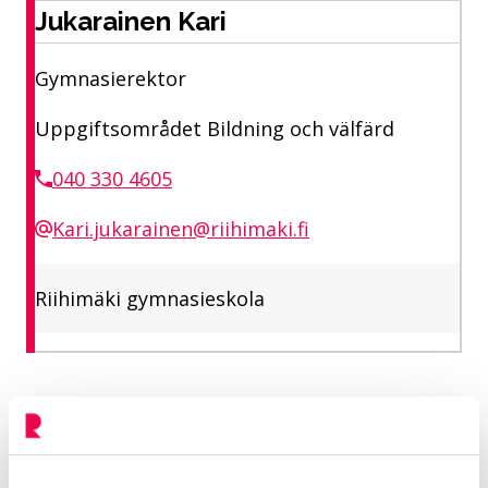
Jukarainen Kari
Gymnasierektor
Uppgiftsområdet Bildning och välfärd
040 330 4605
Kari.jukarainen@riihimaki.fi
Riihimäki gymnasieskola
Mer om ämnet: Lär dig och växa