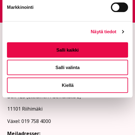
Feedbacktjänst
Markkinointi
Går till en extern sida
Näytä tiedot
Salli kaikki
Salli valinta
Staden Riihimäki
Kiellä
Box 125 (Eteläinen Asemakatu 2)
11101 Riihimäki
Växel: 019 758 4000
Mejladresser: