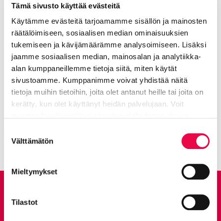
Tämä sivusto käyttää evästeitä
Käytämme evästeitä tarjoamamme sisällön ja mainosten
Riihimäki gymnasium
Nuvarande sida
Klicka för att komma åt menyn
räätälöimiseen, sosiaalisen median ominaisuuksien
tukemiseen ja kävijämäärämme analysoimiseen. Lisäksi
jaamme sosiaalisen median, mainosalan ja analytiikka-
alan kumppaneillemme tietoja siitä, miten käytät
sivustoamme. Kumppanimme voivat yhdistää näitä
Gymnasiets webbplats
tietoja muihin tietoihin, joita olet antanut heille tai joita on
kerätty, kun olet käyttänyt heidän palvelujaan. Voit
Riihimäki gymnasieskolas hemsida
muuttaa hyväksyntääsi sivuston alalaidassa olevan
Går till en extern sida
Tietoa evästeistä
linkin kautta.
Suostumuksen
Välttämätön
valinta
Mieltymykset
Ge feedback
Tilastot