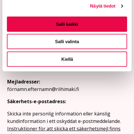
Näytä tiedot
Salli kaikki
Staden Riihimäki
Salli valinta
Box 125 (Eteläinen Asemakatu 2)
11101 Riihimäki
Kiellä
Växel: 019 758 4000
Mejladresser:
förnamn.efternamn@riihimaki.fi
Säkerhets-e-postadress:
Skicka inte personlig information eller känslig
kundinformation i ett oskyddat e-postmeddelande.
Instruktioner för att skicka ett säkerhetsmejl finns