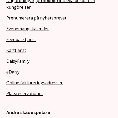
Dagordningar, protokoll, officiella beslut och
kungörelser
Prenumerera på nyhetsbrevet
Evenemangskalender
Feedbacktjänst
Karttjänst
DaisyFamily
eDaisy
Online faktureringsadresser
Platsreservationer
Andra skådespelare