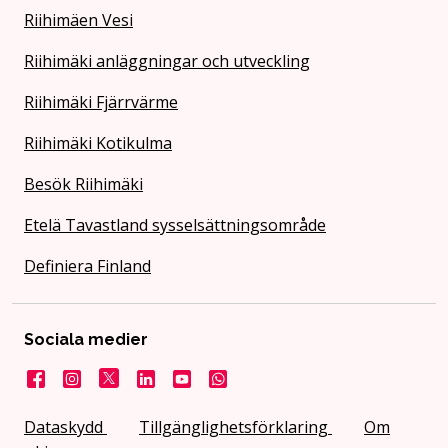
Riihimäen Vesi
Riihimäki anläggningar och utveckling
Riihimäki Fjärrvärme
Riihimäki Kotikulma
Besök Riihimäki
Etelä Tavastland sysselsättningsområde
Definiera Finland
Sociala medier
Facebook
Instagram
X
LinkedIn
Youtube
Stad på WhatsApp
Dataskydd
Tillgänglighetsförklaring
Om