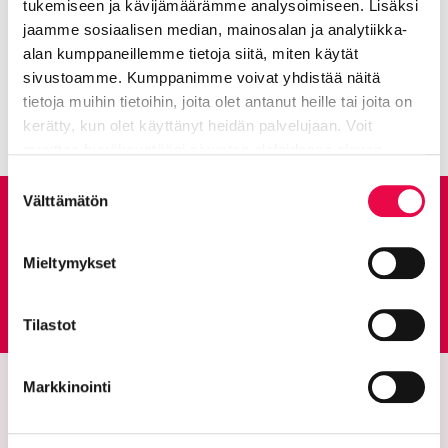
Mer om ämnet: Lev och ha det bra
tukemiseen ja kävijämäärämme analysoimiseen. Lisäksi
jaamme sosiaalisen median, mainosalan ja analytiikka-
alan kumppaneillemme tietoja siitä, miten käytät
Hobby för barn och unga
Nuvarande sida
Klicka för att komma åt menyn
sivustoamme. Kumppanimme voivat yhdistää näitä
tietoja muihin tietoihin, joita olet antanut heille tai joita on
kerätty, kun olet käyttänyt heidän palvelujaan. Voit
muuttaa hyväksyntääsi sivuston alalaidassa olevan
Tietoa evästeistä
linkin kautta.
Suostumuksen
Välttämätön
valinta
Ge feedback
Mieltymykset
Feedbacktjänst
Går till en extern sida
Tilastot
Markkinointi