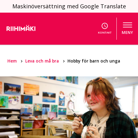
Hoppa till innehållet
Maskinöversättning med Google Translate
MENY
KONTAKT
Hem
Leva och må bra
Hobby för barn och unga