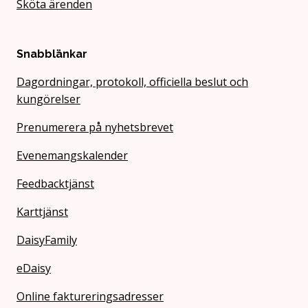
Sköta ärenden
Snabblänkar
Dagordningar, protokoll, officiella beslut och
kungörelser
Prenumerera på nyhetsbrevet
Evenemangskalender
Feedbacktjänst
Karttjänst
DaisyFamily
eDaisy
Online faktureringsadresser