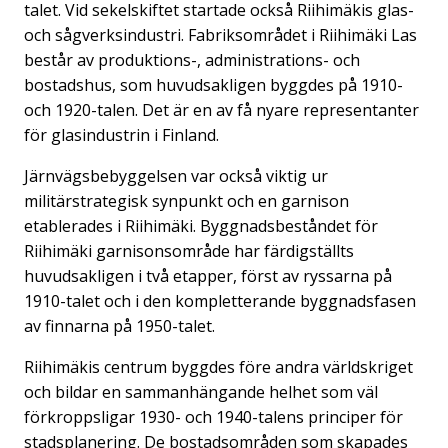
talet. Vid sekelskiftet startade också Riihimäkis glas-
och sågverksindustri. Fabriksområdet i Riihimäki Las
består av produktions-, administrations- och
bostadshus, som huvudsakligen byggdes på 1910-
och 1920-talen. Det är en av få nyare representanter
för glasindustrin i Finland.
Järnvägsbebyggelsen var också viktig ur
militärstrategisk synpunkt och en garnison
etablerades i Riihimäki. Byggnadsbeståndet för
Riihimäki garnisonsområde har färdigställts
huvudsakligen i två etapper, först av ryssarna på
1910-talet och i den kompletterande byggnadsfasen
av finnarna på 1950-talet.
Riihimäkis centrum byggdes före andra världskriget
och bildar en sammanhängande helhet som väl
förkroppsligar 1930- och 1940-talens principer för
stadsplanering. De bostadsområden som skapades