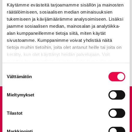
Käytämme evästeitä tarjoamamme sisällön ja mainosten
räätälöimiseen, sosiaalisen median ominaisuuksien
tukemiseen ja kävijämäärämme analysoimiseen. Lisäksi
jaamme sosiaalisen median, mainosalan ja analytiikka-
alan kumppaneillemme tietoja siitä, miten käytät
Mer om ämnet: Zonindelning
sivustoamme. Kumppanimme voivat yhdistää näitä
tietoja muihin tietoihin, joita olet antanut heille tai joita on
Den byggda miljön
kerätty, kun olet käyttänyt heidän palvelujaan. Voit
Nuvarande sida
Klicka för att komma åt menyn
muuttaa hyväksyntääsi sivuston alalaidassa olevan
Tietoa evästeistä
linkin kautta.
Suostumuksen
Välttämätön
valinta
Mieltymykset
Ge feedback
Tilastot
Feedbacktjänst
Går till en extern sida
Markkinointi