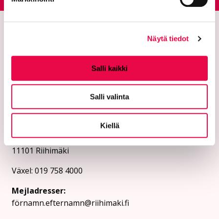
Näytä tiedot
Salli kaikki
Salli valinta
Staden Riihimäki
Kiellä
Box 125 (Eteläinen Asemakatu 2)
11101 Riihimäki
Växel: 019 758 4000
Mejladresser:
förnamn.efternamn@riihimaki.fi