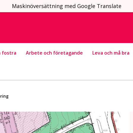
Maskinöversättning med Google Translate
 fostra
Arbete och företagande
Leva och må bra
ring