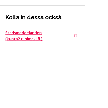
Kolla in dessa också
Stadsmeddelanden
Går till en extern sida
(kunta2.riihimaki.fi.)