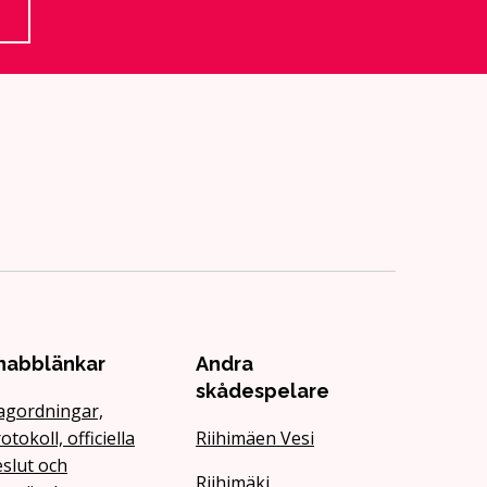
n extern sida
nabblänkar
Andra
skådespelare
agordningar,
otokoll, officiella
Riihimäen Vesi
slut och
Riihimäki