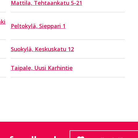
Mattila, Tehtaankatu 5-21
ki
Peltokylä, Sieppari 1
Suokylä, Keskuskatu 12
Taipale, Uusi Karhintie