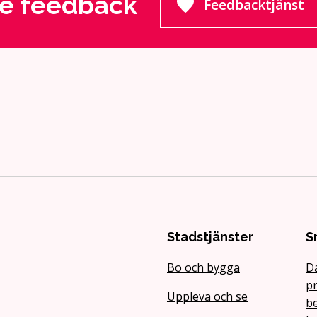
e feedback
Feedbacktjänst
Går till e
Stadstjänster
S
Bo och bygga
D
pr
Uppleva och se
be