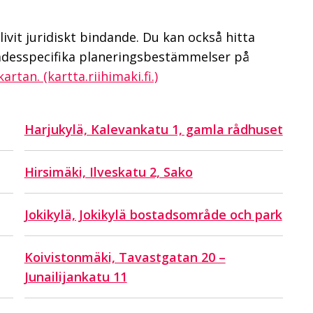
ivit juridiskt bindande. Du kan också hitta
ådesspecifika planeringsbestämmelser på
artan. (kartta.riihimaki.fi.)
Harjukylä, Kalevankatu 1, gamla rådhuset
Hirsimäki, Ilveskatu 2, Sako
Jokikylä, Jokikylä bostadsområde och park
Koivistonmäki, Tavastgatan 20 –
Junailijankatu 11