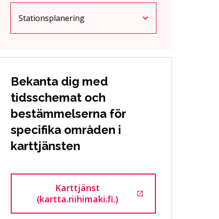
Stationsplanering
Nuvarande sida
Klicka för att komma åt menyn
Bekanta dig med
tidsschemat och
bestämmelserna för
specifika områden i
karttjänsten
Karttjänst
Går till en extern sida
(kartta.riihimaki.fi.)