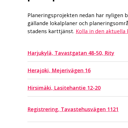
Planeringsprojekten nedan har nyligen bl
gällande lokalplaner och planeringsomr
stadens karttjänst.
Kolla in den aktuella k
Harjukylä, Tavastgatan 48-50, Rity
Herajoki, Mejerivägen 16
Hirsimäki, Lasitehantie 12-20
Registrering, Tavastehusvägen 1121