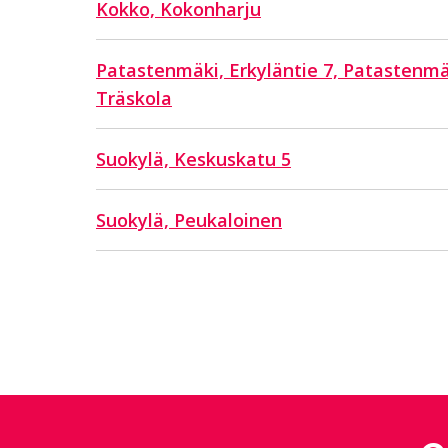
Kokko, Kokonharju
Patastenmäki, Erkyläntie 7, Patastenmä
Träskola
Suokylä, Keskuskatu 5
Suokylä, Peukaloinen