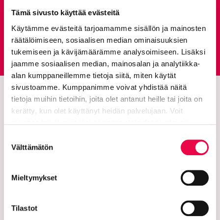
Give feedback
Tämä sivusto käyttää evästeitä
Käytämme evästeitä tarjoamamme sisällön ja mainosten
räätälöimiseen, sosiaalisen median ominaisuuksien
Feedback service
tukemiseen ja kävijämäärämme analysoimiseen. Lisäksi
Goes to an external site
jaamme sosiaalisen median, mainosalan ja analytiikka-
alan kumppaneillemme tietoja siitä, miten käytät
sivustoamme. Kumppanimme voivat yhdistää näitä
tietoja muihin tietoihin, joita olet antanut heille tai joita on
kerätty, kun olet käyttänyt heidän palvelujaan. Voit
muuttaa hyväksyntääsi sivuston alalaidassa olevan
Tietoa evästeistä
linkin kautta.
Suostumuksen
Välttämätön
valinta
The city of Riihimäki
Mieltymykset
PL 125 (Eteläinen Asemakatu 2)
Tilastot
11101 Riihimaki