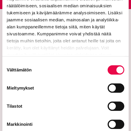
räätälöimiseen, sosiaalisen median ominaisuuksien
tukemiseen ja kävijämäärämme analysoimiseen. Lisäksi
jaamme sosiaalisen median, mainosalan ja analytiikka-
alan kumppaneillemme tietoja siitä, miten käytät
sivustoamme. Kumppanimme voivat yhdistää näitä
tietoja muihin tietoihin, joita olet antanut heille tai joita on
kerätty, kun olet käyttänyt heidän palvelujaan. Voit
muuttaa hyväksyntääsi sivuston alalaidassa olevan
Tietoa evästeistä
linkin kautta.
Suostumuksen
The city of Riihimäki
Välttämätön
valinta
PL 125 (Eteläinen Asemakatu 2)
Mieltymykset
11101 Riihimaki
+019 758 4000
Tilastot
Email addresses:
firstname.surname@riihimaki.fi
Markkinointi