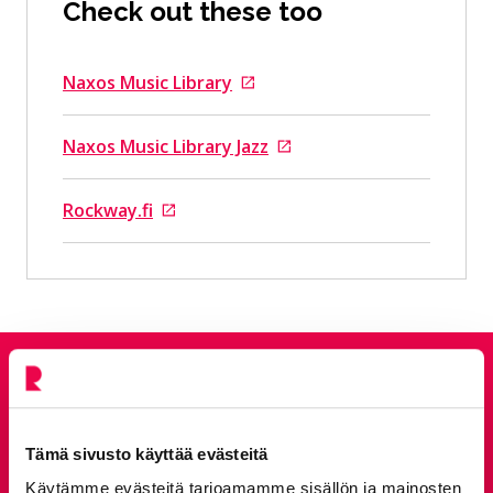
Check out these too
Naxos Music Library
Goes to an external site
Naxos Music Library Jazz
Goes to an external site
Rockway.fi
Goes to an external site
Give feedback
Tämä sivusto käyttää evästeitä
Feedback service
Goes to an external site
Käytämme evästeitä tarjoamamme sisällön ja mainosten