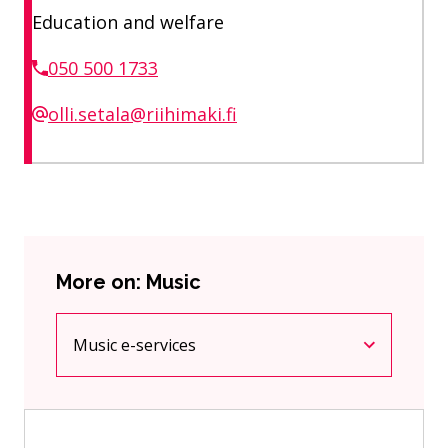
Education and welfare
050 500 1733
olli.setala@riihimaki.fi
More on: Music
Music e-services
Current page
Click to access the menu