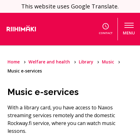
Skip to content
This website uses Google Translate.
MENU
CONTACT
Home
Welfare and health
Library
Music
Music e-services
Music e-services
With a library card, you have access to Naxos
streaming services remotely and the domestic
Rockway.fi service, where you can watch music
lessons.